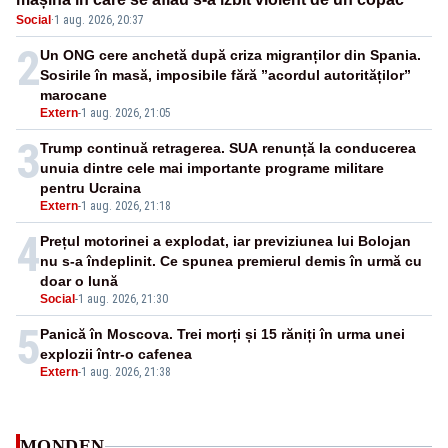
Social
·
1 aug. 2026, 20:37
2
Un ONG cere anchetă după criza migranților din Spania.
Sosirile în masă, imposibile fără ”acordul autorităților”
marocane
Extern
-
1 aug. 2026, 21:05
3
Trump continuă retragerea. SUA renunță la conducerea
unuia dintre cele mai importante programe militare
pentru Ucraina
Extern
-
1 aug. 2026, 21:18
4
Prețul motorinei a explodat, iar previziunea lui Bolojan
nu s-a îndeplinit. Ce spunea premierul demis în urmă cu
doar o lună
Social
-
1 aug. 2026, 21:30
5
Panică în Moscova. Trei morți și 15 răniți în urma unei
explozii într-o cafenea
Extern
-
1 aug. 2026, 21:38
MONDEN