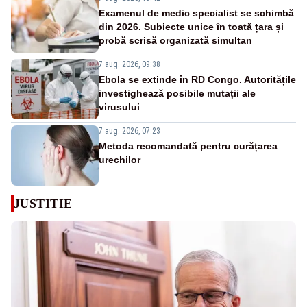
Examenul de medic specialist se schimbă
din 2026. Subiecte unice în toată țara și
probă scrisă organizată simultan
7 aug. 2026, 09:38
Ebola se extinde în RD Congo. Autoritățile
investighează posibile mutații ale
virusului
7 aug. 2026, 07:23
Metoda recomandată pentru curățarea
urechilor
JUSTITIE