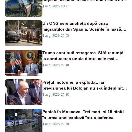
violent de un copac
1 aug. 2026, 20:37
Un ONG cere anchetă după criza
migranților din Spania. Sosirile în masă,
imposibile fără ”acordul autorităților”
1 aug. 2026, 21:05
marocane
Trump continuă retragerea. SUA renunță
la conducerea unuia dintre cele mai
importante programe militare pentru
1 aug. 2026, 21:18
Ucraina
Prețul motorinei a explodat, iar
previziunea lui Bolojan nu s-a îndeplinit.
Ce spunea premierul demis în urmă cu
1 aug. 2026, 21:30
doar o lună
Panică în Moscova. Trei morți și 15 răniți
în urma unei explozii într-o cafenea
1 aug. 2026, 21:38