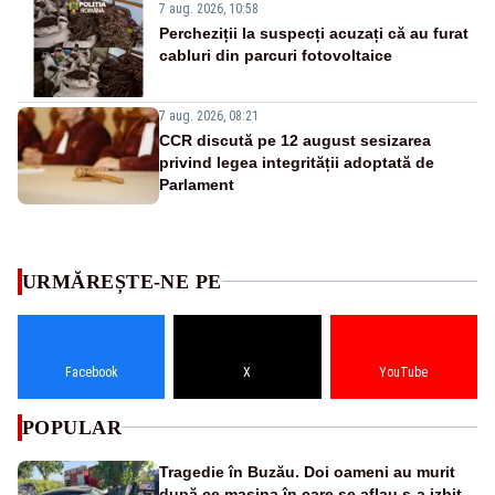
7 aug. 2026, 10:58
Percheziții la suspecți acuzați că au furat
cabluri din parcuri fotovoltaice
7 aug. 2026, 08:21
CCR discută pe 12 august sesizarea
privind legea integrității adoptată de
Parlament
URMĂREȘTE-NE PE
Facebook
X
YouTube
POPULAR
Tragedie în Buzău. Doi oameni au murit
după ce mașina în care se aflau s-a izbit