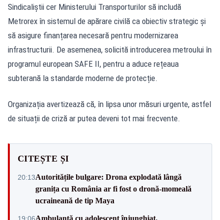
Sindicaliștii cer Ministerului Transporturilor să includă
Metrorex în sistemul de apărare civilă ca obiectiv strategic și
să asigure finanțarea necesară pentru modernizarea
infrastructurii. De asemenea, solicită introducerea metroului în
programul european SAFE II, pentru a aduce rețeaua
subterană la standarde moderne de protecție.
Organizația avertizează că, în lipsa unor măsuri urgente, astfel
de situații de criză ar putea deveni tot mai frecvente.
CITEȘTE ȘI
Autoritățile bulgare: Drona explodată lângă
20:13
granița cu România ar fi fost o dronă-momeală
ucraineană de tip Maya
Ambulanță cu adolescent înjunghiat,
19:06