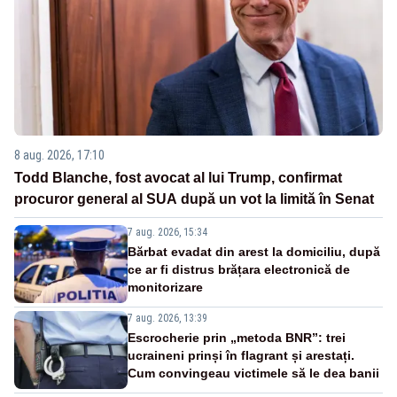
8 aug. 2026, 17:10
Todd Blanche, fost avocat al lui Trump, confirmat
procuror general al SUA după un vot la limită în Senat
7 aug. 2026, 15:34
Bărbat evadat din arest la domiciliu, după
ce ar fi distrus brățara electronică de
monitorizare
7 aug. 2026, 13:39
Escrocherie prin „metoda BNR”: trei
ucraineni prinși în flagrant și arestați.
Cum convingeau victimele să le dea banii