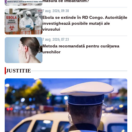
măsură ce îmbătrânim?
7 aug. 2026, 09:38
Ebola se extinde în RD Congo. Autoritățile
investighează posibile mutații ale
virusului
7 aug. 2026, 07:23
Metoda recomandată pentru curățarea
urechilor
JUSTITIE