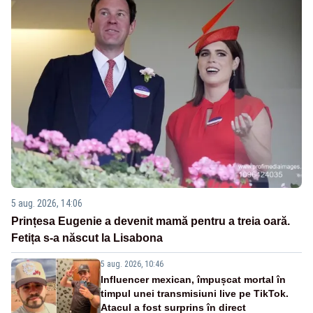
5 aug. 2026, 14:06
Prințesa Eugenie a devenit mamă pentru a treia oară.
Fetița s-a născut la Lisabona
5 aug. 2026, 10:46
Influencer mexican, împușcat mortal în
timpul unei transmisiuni live pe TikTok.
Atacul a fost surprins în direct