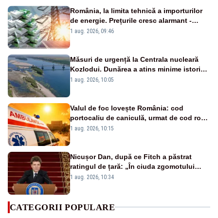
România, la limita tehnică a importurilor
de energie. Prețurile cresc alarmant -
Analiză Realitatea Plus
1 aug. 2026, 09:46
Măsuri de urgență la Centrala nucleară
Kozlodui. Dunărea a atins minime istorice
și în Bulgaria
1 aug. 2026, 10:05
Valul de foc lovește România: cod
portocaliu de caniculă, urmat de cod roșu
duminică. Temperaturile urcă spre 40°C
1 aug. 2026, 10:15
Nicușor Dan, după ce Fitch a păstrat
ratingul de țară: „În ciuda zgomotului
politic, România funcționează”
1 aug. 2026, 10:34
CATEGORII POPULARE