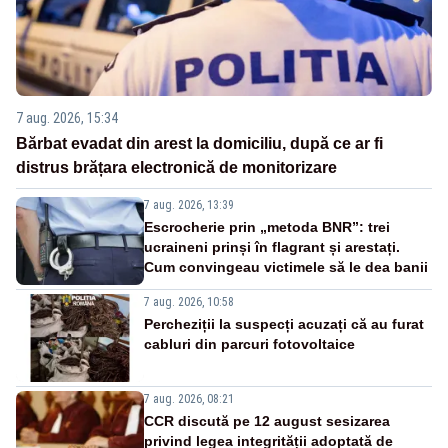
7 aug. 2026, 15:34
Bărbat evadat din arest la domiciliu, după ce ar fi
distrus brățara electronică de monitorizare
7 aug. 2026, 13:39
Escrocherie prin „metoda BNR”: trei
ucraineni prinși în flagrant și arestați.
Cum convingeau victimele să le dea banii
7 aug. 2026, 10:58
Percheziții la suspecți acuzați că au furat
cabluri din parcuri fotovoltaice
7 aug. 2026, 08:21
CCR discută pe 12 august sesizarea
privind legea integrității adoptată de