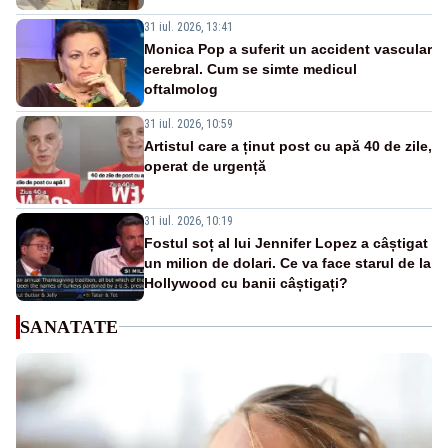
31 iul. 2026, 13:41
Monica Pop a suferit un accident vascular
cerebral. Cum se simte medicul
oftalmolog
31 iul. 2026, 10:59
Artistul care a ținut post cu apă 40 de zile,
operat de urgență
31 iul. 2026, 10:19
Fostul soț al lui Jennifer Lopez a câștigat
un milion de dolari. Ce va face starul de la
Hollywood cu banii câștigați?
SANATATE