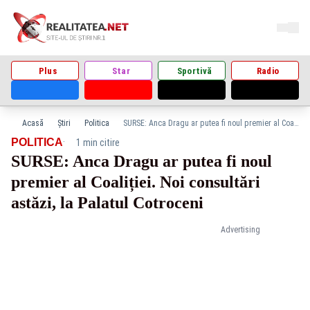
Plus
Star
Sportivă
Radio
Acasă
Știri
Politica
SURSE: Anca Dragu ar putea fi noul premier al Coaliției. Noi consultări astăzi, la Palatul Cotroceni
·
POLITICA
1 min citire
SURSE: Anca Dragu ar putea fi noul
premier al Coaliției. Noi consultări
astăzi, la Palatul Cotroceni
Advertising