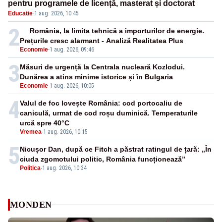
pentru programele de licență, masterat și doctorat
Educatie
·
1 aug. 2026, 10:45
2
România, la limita tehnică a importurilor de energie.
Prețurile cresc alarmant - Analiză Realitatea Plus
Economie
-
1 aug. 2026, 09:46
3
Măsuri de urgență la Centrala nucleară Kozlodui.
Dunărea a atins minime istorice și în Bulgaria
Economie
-
1 aug. 2026, 10:05
4
Valul de foc lovește România: cod portocaliu de
caniculă, urmat de cod roșu duminică. Temperaturile
urcă spre 40°C
Vremea
-
1 aug. 2026, 10:15
5
Nicușor Dan, după ce Fitch a păstrat ratingul de țară: „În
ciuda zgomotului politic, România funcționează”
Politica
-
1 aug. 2026, 10:34
MONDEN