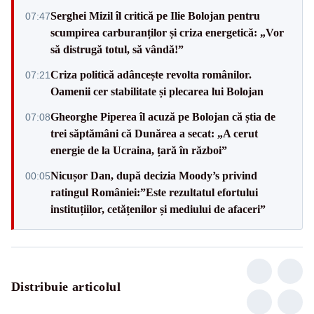
Serghei Mizil îl critică pe Ilie Bolojan pentru
07:47
scumpirea carburanților și criza energetică: „Vor
să distrugă totul, să vândă!”
Criza politică adâncește revolta românilor.
07:21
Oamenii cer stabilitate și plecarea lui Bolojan
Gheorghe Piperea îl acuză pe Bolojan că știa de
07:08
trei săptămâni că Dunărea a secat: „A cerut
energie de la Ucraina, țară în război”
Nicușor Dan, după decizia Moody’s privind
00:05
ratingul României:”Este rezultatul efortului
instituțiilor, cetățenilor și mediului de afaceri”
Distribuie articolul