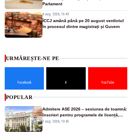
Parlament
6 aug. 2026, 16:49
ÎCCJ amână până pe 20 august verdictul
în procesul dintre magistrați și Guvern
URMĂREȘTE-NE PE
Facebook
X
YouTube
POPULAR
Admitere ASE 2026 – sesiunea de toamnă:
înscrieri pentru programele de licență,
masterat și doctorat
1 aug. 2026, 10:45