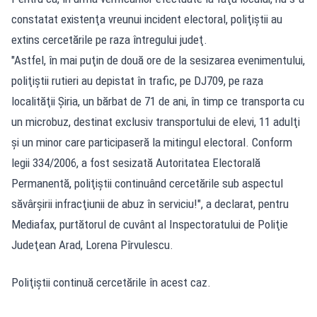
constatat existenţa vreunui incident electoral, poliţiştii au
extins cercetările pe raza întregului judeţ.
"Astfel, în mai puţin de două ore de la sesizarea evenimentului,
poliţiştii rutieri au depistat în trafic, pe DJ709, pe raza
localităţii Şiria, un bărbat de 71 de ani, în timp ce transporta cu
un microbuz, destinat exclusiv transportului de elevi, 11 adulţi
şi un minor care participaseră la mitingul electoral. Conform
legii 334/2006, a fost sesizată Autoritatea Electorală
Permanentă, poliţiştii continuând cercetările sub aspectul
săvârşirii infracţiunii de abuz în serviciu!", a declarat, pentru
Mediafax, purtătorul de cuvânt al Inspectoratului de Poliţie
Judeţean Arad, Lorena Pîrvulescu.
Poliţiştii continuă cercetările în acest caz.