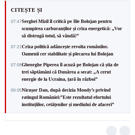
CITEȘTE ȘI
Serghei Mizil îl critică pe Ilie Bolojan pentru
07:47
scumpirea carburanților și criza energetică: „Vor
să distrugă totul, să vândă!”
Criza politică adâncește revolta românilor.
07:21
Oamenii cer stabilitate și plecarea lui Bolojan
Gheorghe Piperea îl acuză pe Bolojan că știa de
07:08
trei săptămâni că Dunărea a secat: „A cerut
energie de la Ucraina, țară în război”
Nicușor Dan, după decizia Moody’s privind
00:05
ratingul României:”Este rezultatul efortului
instituțiilor, cetățenilor și mediului de afaceri”