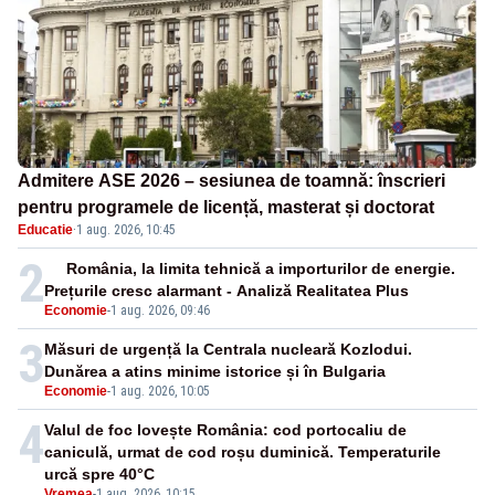
Admitere ASE 2026 – sesiunea de toamnă: înscrieri
pentru programele de licență, masterat și doctorat
Educatie
·
1 aug. 2026, 10:45
2
România, la limita tehnică a importurilor de energie.
Prețurile cresc alarmant - Analiză Realitatea Plus
Economie
-
1 aug. 2026, 09:46
3
Măsuri de urgență la Centrala nucleară Kozlodui.
Dunărea a atins minime istorice și în Bulgaria
Economie
-
1 aug. 2026, 10:05
4
Valul de foc lovește România: cod portocaliu de
caniculă, urmat de cod roșu duminică. Temperaturile
urcă spre 40°C
Vremea
-
1 aug. 2026, 10:15