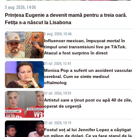
5 aug. 2026, 14:06
Prințesa Eugenie a devenit mamă pentru a treia oară.
Fetița s-a născut la Lisabona
5 aug. 2026, 10:46
Influencer mexican, împușcat mortal în
timpul unei transmisiuni live pe TikTok.
Atacul a fost surprins în direct
31 iul. 2026, 13:41
Monica Pop a suferit un accident vascular
cerebral. Cum se simte medicul
oftalmolog
31 iul. 2026, 10:59
Artistul care a ținut post cu apă 40 de zile,
operat de urgență
31 iul. 2026, 10:19
Fostul soț al lui Jennifer Lopez a câștigat
un milion de dolari. Ce va face starul de la