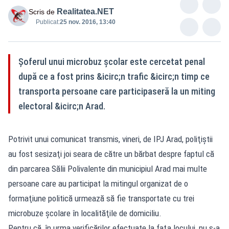
Realitatea.NET
Scris de
Publicat:
25 nov. 2016, 13:40
Şoferul unui microbuz şcolar este cercetat penal
după ce a fost prins &icirc;n trafic &icirc;n timp ce
transporta persoane care participaseră la un miting
electoral &icirc;n Arad.
Potrivit unui comunicat transmis, vineri, de IPJ Arad, poliţiştii
au fost sesizaţi joi seara de către un bărbat despre faptul că
din parcarea Sălii Polivalente din municipiul Arad mai multe
persoane care au participat la mitingul organizat de o
formaţiune politică urmează să fie transportate cu trei
microbuze şcolare în localităţile de domiciliu.
Pentru că, în urma verificărilor efectuate la faţa locului, nu s-a