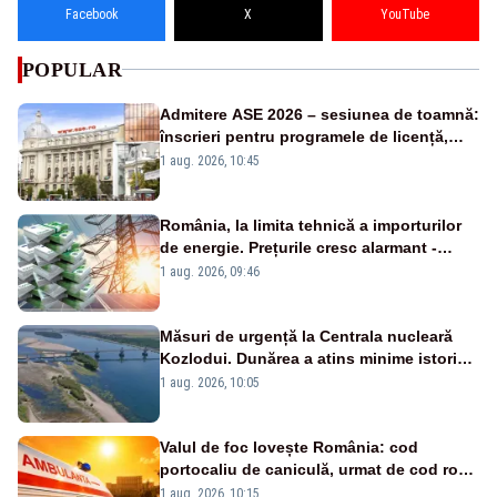
Facebook
X
YouTube
POPULAR
Admitere ASE 2026 – sesiunea de toamnă:
înscrieri pentru programele de licență,
masterat și doctorat
1 aug. 2026, 10:45
România, la limita tehnică a importurilor
de energie. Prețurile cresc alarmant -
Analiză Realitatea Plus
1 aug. 2026, 09:46
Măsuri de urgență la Centrala nucleară
Kozlodui. Dunărea a atins minime istorice
și în Bulgaria
1 aug. 2026, 10:05
Valul de foc lovește România: cod
portocaliu de caniculă, urmat de cod roșu
duminică. Temperaturile urcă spre 40°C
1 aug. 2026, 10:15