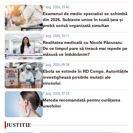
7 aug. 2026, 15:42
Examenul de medic specialist se schimbă
din 2026. Subiecte unice în toată țara și
probă scrisă organizată simultan
7 aug. 2026, 10:11
Realitatea medicală cu Nicole Păcuraru:
De ce timpul pare să treacă mai repede pe
măsură ce îmbătrânim?
7 aug. 2026, 09:38
Ebola se extinde în RD Congo. Autoritățile
investighează posibile mutații ale
virusului
7 aug. 2026, 07:23
Metoda recomandată pentru curățarea
urechilor
JUSTITIE