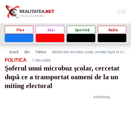
Plus
Star
Sportivă
Radio
Acasă
Știri
Politica
Şoferul unui microbuz şcolar, cercetat după ce a transportat oameni de la un miting electoral
·
POLITICA
1 min citire
Şoferul unui microbuz şcolar, cercetat
după ce a transportat oameni de la un
miting electoral
Advertising