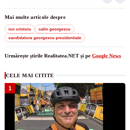
Mai multe articole despre
ion cristoiu
calin georgescu
candidatura georgescu prezidentiale
Urmărește știrile Realitatea.NET și pe
Google News
CELE MAI CITITE
1