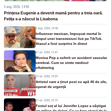
5 aug. 2026, 14:06
Prințesa Eugenie a devenit mamă pentru a treia oară.
Fetița s-a născut la Lisabona
5 aug. 2026, 10:46
Influencer mexican, împușcat mortal în
timpul unei transmisiuni live pe TikTok.
Atacul a fost surprins în direct
31 iul. 2026, 13:41
Monica Pop a suferit un accident vascular
cerebral. Cum se simte medicul
oftalmolog
31 iul. 2026, 10:59
Artistul care a ținut post cu apă 40 de zile,
operat de urgență
31 iul. 2026, 10:19
Fostul soț al lui Jennifer Lopez a câștigat
un milion de dolari. Ce va face starul de la