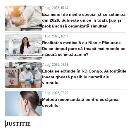
7 aug. 2026, 15:42
Examenul de medic specialist se schimbă
din 2026. Subiecte unice în toată țara și
probă scrisă organizată simultan
7 aug. 2026, 10:11
Realitatea medicală cu Nicole Păcuraru:
De ce timpul pare să treacă mai repede pe
măsură ce îmbătrânim?
7 aug. 2026, 09:38
Ebola se extinde în RD Congo. Autoritățile
investighează posibile mutații ale
virusului
7 aug. 2026, 07:23
Metoda recomandată pentru curățarea
urechilor
JUSTITIE