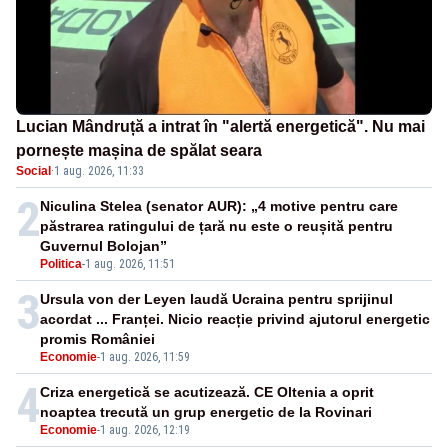
Lucian Mândruță a intrat în "alertă energetică". Nu mai
pornește mașina de spălat seara
Social
·
1 aug. 2026, 11:33
2
Niculina Stelea (senator AUR): „4 motive pentru care
păstrarea ratingului de țară nu este o reușită pentru
Guvernul Bolojan”
Politica
-
1 aug. 2026, 11:51
3
Ursula von der Leyen laudă Ucraina pentru sprijinul
acordat ... Franței. Nicio reacție privind ajutorul energetic
promis României
Economie
-
1 aug. 2026, 11:59
4
Criza energetică se acutizează. CE Oltenia a oprit
noaptea trecută un grup energetic de la Rovinari
Economie
-
1 aug. 2026, 12:19