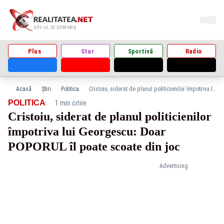
Plus
Star
Sportivă
Radio
Acasă
Știri
Politica
Cristoiu, siderat de planul politicienilor împotriva lui Georgescu: Doar POPORUL îl poate scoate din joc
·
POLITICA
1 min citire
Cristoiu, siderat de planul politicienilor
împotriva lui Georgescu: Doar
POPORUL îl poate scoate din joc
Advertising