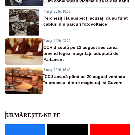
Cum convingeau victimele să le dea banii
7 aug. 2026, 10:58
Percheziții la suspecți acuzați că au furat
cabluri din parcuri fotovoltaice
7 aug. 2026, 08:21
CCR discută pe 12 august sesizarea
privind legea integrității adoptată de
Parlament
6 aug. 2026, 16:49
ÎCCJ amână până pe 20 august verdictul
în procesul dintre magistrați și Guvern
URMĂREȘTE-NE PE