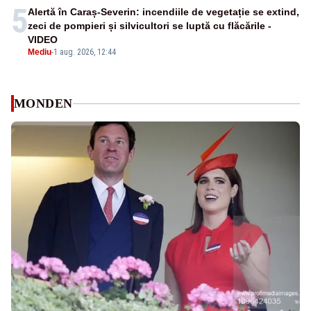
5
Alertă în Caraș-Severin: incendiile de vegetație se extind,
zeci de pompieri și silvicultori se luptă cu flăcările -
VIDEO
Mediu
-
1 aug. 2026, 12:44
MONDEN