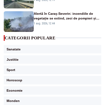
Alertă în Caraș-Severin: incendiile de
vegetație se extind, zeci de pompieri și
silvicultori se luptă cu flăcările - VIDEO
1 aug. 2026, 12:44
CATEGORII POPULARE
Sanatate
Justitie
Sport
Horoscop
Economie
Monden