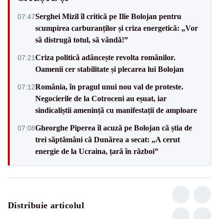
Serghei Mizil îl critică pe Ilie Bolojan pentru
07:47
scumpirea carburanților și criza energetică: „Vor
să distrugă totul, să vândă!”
Criza politică adâncește revolta românilor.
07:21
Oamenii cer stabilitate și plecarea lui Bolojan
România, în pragul unui nou val de proteste.
07:12
Negocierile de la Cotroceni au eșuat, iar
sindicaliștii amenință cu manifestații de amploare
Gheorghe Piperea îl acuză pe Bolojan că știa de
07:08
trei săptămâni că Dunărea a secat: „A cerut
energie de la Ucraina, țară în război”
Distribuie articolul