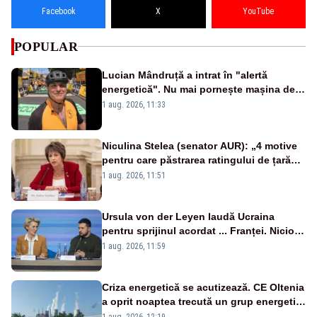
Facebook
X
YouTube
POPULAR
Lucian Mândruță a intrat în "alertă
energetică". Nu mai pornește mașina de
spălat seara
1 aug. 2026, 11:33
Niculina Stelea (senator AUR): „4 motive
pentru care păstrarea ratingului de țară
nu este o reușită pentru Guvernul
1 aug. 2026, 11:51
Bolojan”
Ursula von der Leyen laudă Ucraina
pentru sprijinul acordat ... Franței. Nicio
reacție privind ajutorul energetic promis
1 aug. 2026, 11:59
României
Criza energetică se acutizează. CE Oltenia
a oprit noaptea trecută un grup energetic
de la Rovinari
1 aug. 2026, 12:19