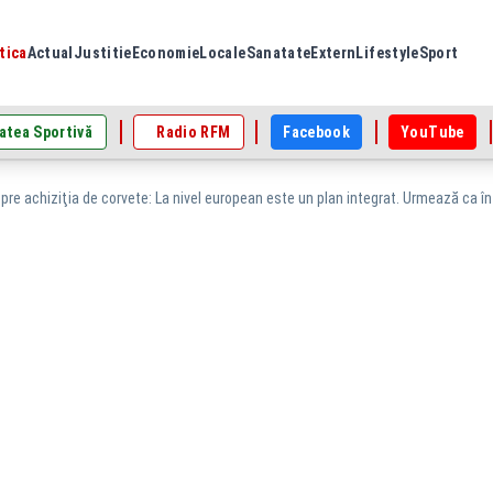
tica
Actual
Justitie
Economie
Locale
Sanatate
Extern
Lifestyle
Sport
atea Sportivă
Radio RFM
Facebook
YouTube
pre achiziţia de corvete: La nivel european este un plan integrat. Urmează ca î