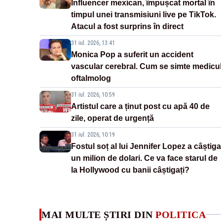
Influencer mexican, împușcat mortal în
timpul unei transmisiuni live pe TikTok.
Atacul a fost surprins în direct
31 iul. 2026, 13:41
Monica Pop a suferit un accident
vascular cerebral. Cum se simte medicu
oftalmolog
31 iul. 2026, 10:59
Artistul care a ținut post cu apă 40 de
zile, operat de urgență
31 iul. 2026, 10:19
Fostul soț al lui Jennifer Lopez a câștiga
un milion de dolari. Ce va face starul de
la Hollywood cu banii câștigați?
MAI MULTE ȘTIRI DIN
POLITICA