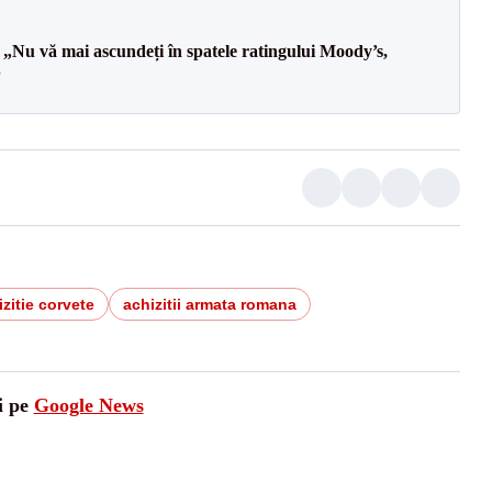
 „Nu vă mai ascundeți în spatele ratingului Moody’s,
”
zitie corvete
achizitii armata romana
i pe
Google News