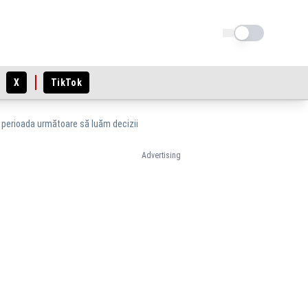
Schimba tema
X
TikTok
n perioada următoare să luăm decizii
Advertising