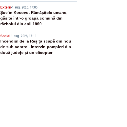
lucreze de acasă
4
Extern
-
1 aug. 2026, 17:06
Șoc în Kosovo. Rămășițele umane,
găsite într-o groapă comună din
războiul din anii 1990
5
Social
-
1 aug. 2026, 17:11
Incendiul de la Reșița scapă din nou
de sub control. Intervin pompieri din
două județe și un elicopter