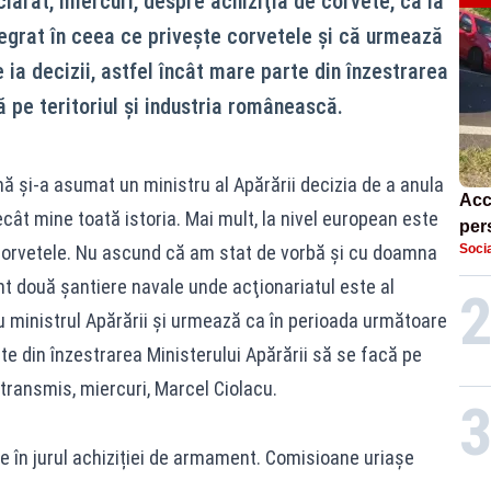
larat, miercuri, despre achiziţia de corvete, că la
tegrat în ceea ce priveşte corvetele şi că urmează
ia decizii, astfel încât mare parte din înzestrarea
ă pe teritoriul şi industria românească.
nă şi-a asumat un ministru al Apărării decizia de a anula
Acc
ecât mine toată istoria. Mai mult, la nivel european este
pers
 corvetele. Nu ascund că am stat de vorbă şi cu doamna
Socia
alta
t două şantiere navale unde acţionariatul este al
 cu ministrul Apărării şi urmează ca în perioada următoare
rte din înzestrarea Ministerului Apărării să se facă pe
 transmis, miercuri, Marcel Ciolacu.
 în jurul achiziției de armament. Comisioane uriașe