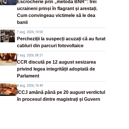
Escrocherie prin „metoda BNR”: trei
ucraineni prinși în flagrant și arestați.
Cum convingeau victimele să le dea
banii
7 aug. 2026, 10:58
Percheziții la suspecți acuzați că au furat
cabluri din parcuri fotovoltaice
7 aug. 2026, 08:21
CCR discută pe 12 august sesizarea
privind legea integrității adoptată de
Parlament
6 aug. 2026, 16:49
ÎCCJ amână până pe 20 august verdictul
în procesul dintre magistrați și Guvern