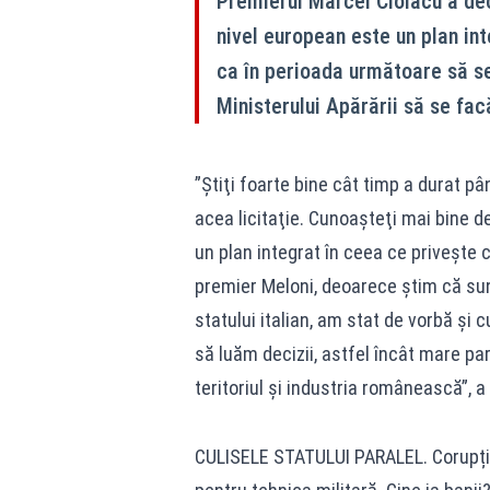
Premierul Marcel Ciolacu a dec
nivel european este un plan in
ca în perioada următoare să se 
Ministerului Apărării să se fac
”Ştiţi foarte bine cât timp a durat pâ
acea licitaţie. Cunoaşteţi mai bine d
un plan integrat în ceea ce priveşte
premier Meloni, deoarece ştim că sun
statului italian, am stat de vorbă şi
să luăm decizii, astfel încât mare pa
teritoriul şi industria românească”, a
CULISELE STATULUI PARALEL. Corupție