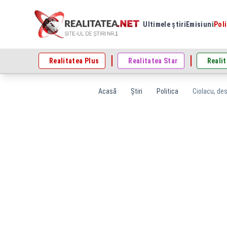
Ultimele știri
Emisiuni
Poli
Realitatea Plus
Realitatea Star
Realit
Acasă
Știri
Politica
Ciolacu, des