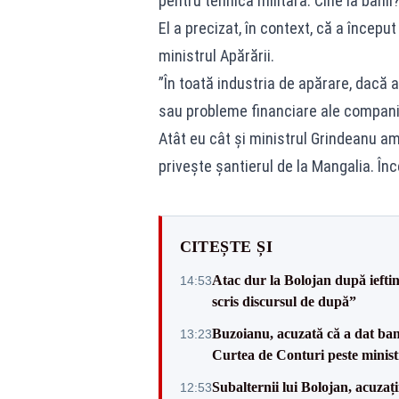
pentru tehnica militară. Cine ia banii
El a precizat, în context, că a începu
ministrul Apărării.
”În toată industria de apărare, dacă 
sau probleme financiare ale compani
Atât eu cât şi ministrul Grindeanu am
priveşte şantierul de la Mangalia. În
CITEȘTE ȘI
Atac dur la Bolojan după iefti
14:53
scris discursul de după”
Buzoianu, acuzată că a dat bani
13:23
Curtea de Conturi peste minist
Subalternii lui Bolojan, acuzaț
12:53