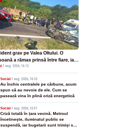
ident grav pe Valea Oltului. O
oană a rămas prinsă între fiare, iar
l
·
1 aug. 2026, 16:12
 a fost aruncată pe carosabil
2
Social
-
1 aug. 2026, 16:32
Au închis centralele pe cărbune, acum
spun că au nevoie de ele. Cum se
pasează vina în plină criză energetică
3
Social
-
1 aug. 2026, 16:51
Criză totală în țara vecină. Metroul
încetinește, iluminatul public se
suspendă, iar bugetarii sunt trimiși să