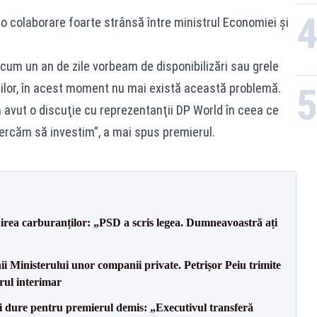
?
t o colaborare foarte strânsă între ministrul Economiei şi
acum un an de zile vorbeam de disponibilizări sau grele
ilor, în acest moment nu mai există această problemă.
 avut o discuţie cu reprezentanţii DP World în ceea ce
cercăm să investim”, a mai spus premierul.
nirea carburanților: „PSD a scris legea. Dumneavoastră ați
i Ministerului unor companii private. Petrișor Peiu trimite
rul interimar
ii dure pentru premierul demis: „Executivul transferă