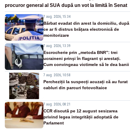
procuror general al SUA după un vot la limită în Senat
7 aug. 2026, 15:34
Bărbat evadat din arest la domiciliu, după
ce ar fi distrus brățara electronică de
monitorizare
7 aug. 2026, 13:39
Escrocherie prin „metoda BNR”: trei
ucraineni prinși în flagrant și arestați.
Cum convingeau victimele să le dea banii
7 aug. 2026, 10:58
Percheziții la suspecți acuzați că au furat
cabluri din parcuri fotovoltaice
7 aug. 2026, 08:21
CCR discută pe 12 august sesizarea
privind legea integrității adoptată de
Parlament