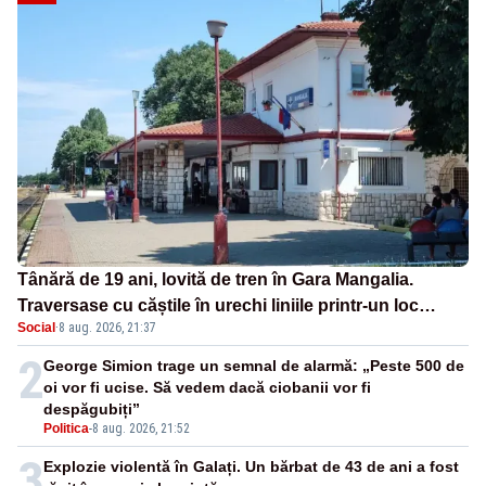
Tânără de 19 ani, lovită de tren în Gara Mangalia.
Traversase cu căștile în urechi liniile printr-un loc
Social
·
8 aug. 2026, 21:37
nepermis
2
George Simion trage un semnal de alarmă: „Peste 500 de
oi vor fi ucise. Să vedem dacă ciobanii vor fi
despăgubiți”
Politica
-
8 aug. 2026, 21:52
3
Explozie violentă în Galați. Un bărbat de 43 de ani a fost