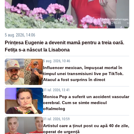
5 aug. 2026, 14:06
Prințesa Eugenie a devenit mamă pentru a treia oară.
Fetița s-a născut la Lisabona
5 aug. 2026, 10:46
Influencer mexican, împușcat mortal în
timpul unei transmisiuni live pe TikTok.
Atacul a fost surprins în direct
31 iul. 2026, 13:41
Monica Pop a suferit un accident vascular
cerebral. Cum se simte medicul
oftalmolog
31 iul. 2026, 10:59
Artistul care a ținut post cu apă 40 de zile,
operat de urgență