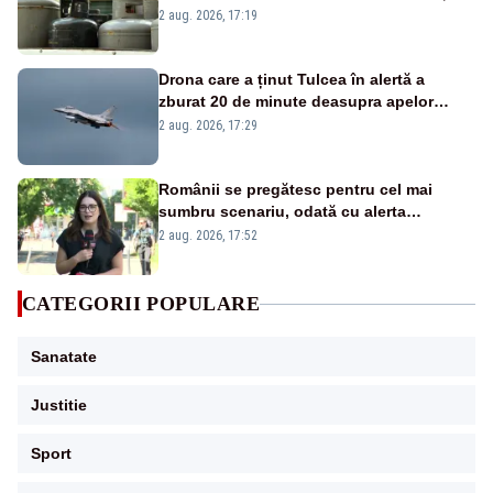
2 aug. 2026, 17:19
Drona care a ținut Tulcea în alertă a
zburat 20 de minute deasupra apelor
României. Au fost ridicate două F-16
2 aug. 2026, 17:29
Românii se pregătesc pentru cel mai
sumbru scenariu, odată cu alerta
energetică
2 aug. 2026, 17:52
CATEGORII POPULARE
Sanatate
Justitie
Sport