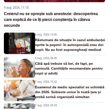
9 aug. 2026, 11:10
Creierul nu se oprește sub anestezie: descoperirea
care explică de ce îți pierzi conștiența în câteva
secunde
8 aug. 2026, 14:05
Răsturnare de situație în cazul ambulanței
oprite la pepeni: în autospecială erau doi
copii. Nu au fost supravegheați medical
8 aug. 2026, 08:45
Câtă apă trebuie să bei, de fapt, pe
caniculă. Cantitățile recomandate pentru
copii și adulți
7 aug. 2026, 15:42
Examenul de medic specialist se schimbă
din 2026. Subiecte unice în toată țara și
probă scrisă organizată simultan
7 aug. 2026, 09:38