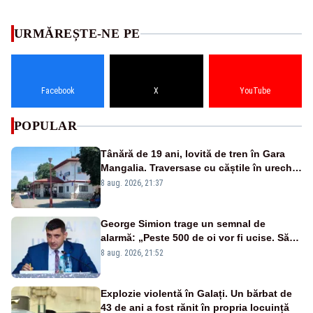
URMĂREȘTE-NE PE
Facebook
X
YouTube
POPULAR
Tânără de 19 ani, lovită de tren în Gara
Mangalia. Traversase cu căștile în urechi
liniile printr-un loc nepermis
8 aug. 2026, 21:37
George Simion trage un semnal de
alarmă: „Peste 500 de oi vor fi ucise. Să
vedem dacă ciobanii vor fi despăgubiți”
8 aug. 2026, 21:52
Explozie violentă în Galați. Un bărbat de
43 de ani a fost rănit în propria locuință