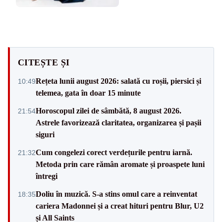
CITEȘTE ȘI
Rețeta lunii august 2026: salată cu roșii, piersici și
10:49
telemea, gata în doar 15 minute
Horoscopul zilei de sâmbătă, 8 august 2026.
21:54
Astrele favorizează claritatea, organizarea și pașii
siguri
Cum congelezi corect verdețurile pentru iarnă.
21:32
Metoda prin care rămân aromate și proaspete luni
întregi
Doliu în muzică. S-a stins omul care a reinventat
18:35
cariera Madonnei și a creat hituri pentru Blur, U2
și All Saints