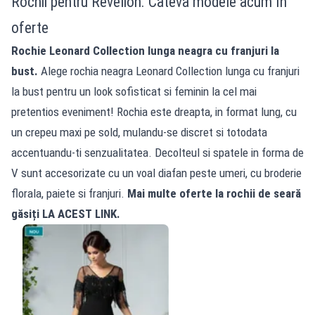
Rochii pentru Revelion. Câteva modele acum în
oferte
Rochie Leonard Collection lunga neagra cu franjuri la
bust.
Alege rochia neagra Leonard Collection lunga cu franjuri
la bust pentru un look sofisticat si feminin la cel mai
pretentios eveniment! Rochia este dreapta, in format lung, cu
un crepeu maxi pe sold, mulandu-se discret si totodata
accentuandu-ti senzualitatea. Decolteul si spatele in forma de
V sunt accesorizate cu un voal diafan peste umeri, cu broderie
florala, paiete si franjuri.
Mai multe oferte la rochii de seară
găsiți
LA ACEST LINK.