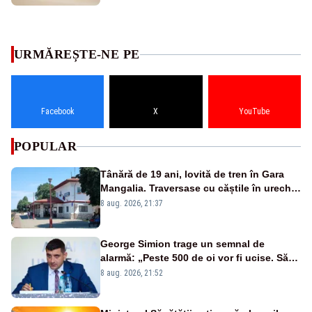
URMĂREȘTE-NE PE
Facebook
X
YouTube
POPULAR
Tânără de 19 ani, lovită de tren în Gara
Mangalia. Traversase cu căștile în urechi
liniile printr-un loc nepermis
8 aug. 2026, 21:37
George Simion trage un semnal de
alarmă: „Peste 500 de oi vor fi ucise. Să
vedem dacă ciobanii vor fi despăgubiți”
8 aug. 2026, 21:52