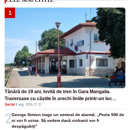
CELE MAI CITITE
1
Tânără de 19 ani, lovită de tren în Gara Mangalia.
Traversase cu căștile în urechi liniile printr-un loc
Social
·
8 aug. 2026, 21:37
nepermis
2
George Simion trage un semnal de alarmă: „Peste 500 de
oi vor fi ucise. Să vedem dacă ciobanii vor fi
despăgubiți”