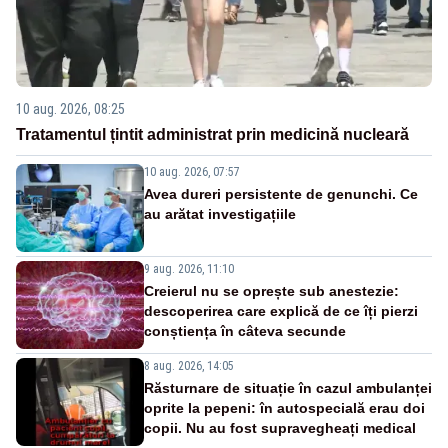
10 aug. 2026, 08:25
Tratamentul țintit administrat prin medicină nucleară
10 aug. 2026, 07:57
Avea dureri persistente de genunchi. Ce
au arătat investigațiile
9 aug. 2026, 11:10
Creierul nu se oprește sub anestezie:
descoperirea care explică de ce îți pierzi
conștiența în câteva secunde
8 aug. 2026, 14:05
Răsturnare de situație în cazul ambulanței
oprite la pepeni: în autospecială erau doi
copii. Nu au fost supravegheați medical