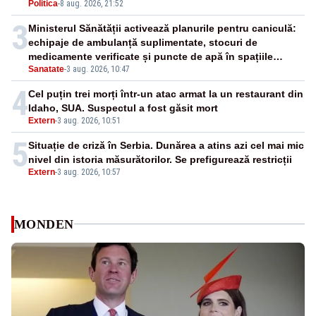
Politica
-
8 aug. 2026, 21:52
3
Ministerul Sănătății activează planurile pentru caniculă:
echipaje de ambulanță suplimentate, stocuri de
medicamente verificate și puncte de apă în spațiile
Sanatate
-
3 aug. 2026, 10:47
publice
4
Cel puțin trei morți într-un atac armat la un restaurant din
Idaho, SUA. Suspectul a fost găsit mort
Extern
-
3 aug. 2026, 10:51
5
Situație de criză în Serbia. Dunărea a atins azi cel mai mic
nivel din istoria măsurătorilor. Se prefigurează restricții
Extern
-
3 aug. 2026, 10:57
MONDEN