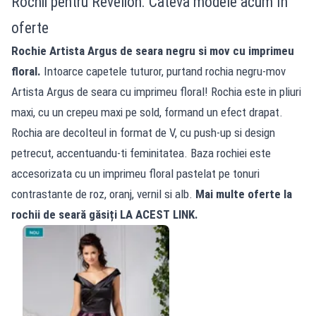
Rochii pentru Revelion. Câteva modele acum în
oferte
Rochie Artista Argus de seara negru si mov cu imprimeu
floral.
Intoarce capetele tuturor, purtand rochia negru-mov
Artista Argus de seara cu imprimeu floral! Rochia este in pliuri
maxi, cu un crepeu maxi pe sold, formand un efect drapat.
Rochia are decolteul in format de V, cu push-up si design
petrecut, accentuandu-ti feminitatea. Baza rochiei este
accesorizata cu un imprimeu floral pastelat pe tonuri
contrastante de roz, oranj, vernil si alb.
Mai multe oferte la
rochii de seară găsiți
LA ACEST LINK.