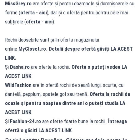
MissGrey.ro
are oferte și pentru doamnele și domnișoarele cu
forme (
oferta -
aici
), dar și o ofertă pentru pentru cele mai
subțirele (
oferta -
aici
).
Rochii deosebite sunt și în oferta magazinului
online
MyCloset.ro
.
Detalii despre ofertă găsiți
LA ACEST
LINK
.
Și
Dasha.ro
are oferte la rochii.
Oferta o puteți vedea
LA
ACEST LINK
.
WildFashion
are în ofertă rochii de seară lungi, scurte, cu
dantelă, pepplum, spatele gol sau trenă.
Oferta la rochii de
ocazie și pentru noaptea dintre ani o puteți studia
LA
ACEST LINK
.
Și
Fashion-24.ro
are oferte foarte bune la rochii.
Întreaga
ofertă o găsiți
LA ACEST LINK
.