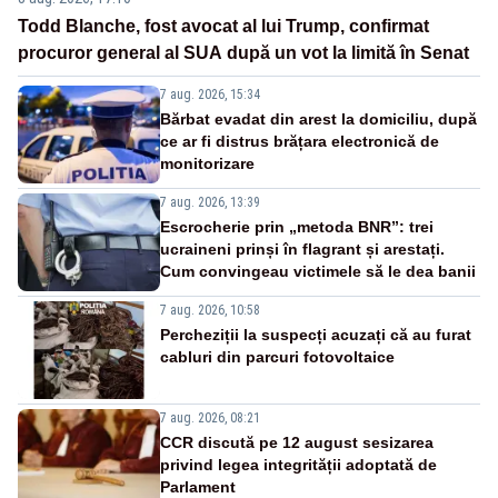
Todd Blanche, fost avocat al lui Trump, confirmat
procuror general al SUA după un vot la limită în Senat
7 aug. 2026, 15:34
Bărbat evadat din arest la domiciliu, după
ce ar fi distrus brățara electronică de
monitorizare
7 aug. 2026, 13:39
Escrocherie prin „metoda BNR”: trei
ucraineni prinși în flagrant și arestați.
Cum convingeau victimele să le dea banii
7 aug. 2026, 10:58
Percheziții la suspecți acuzați că au furat
cabluri din parcuri fotovoltaice
7 aug. 2026, 08:21
CCR discută pe 12 august sesizarea
privind legea integrității adoptată de
Parlament