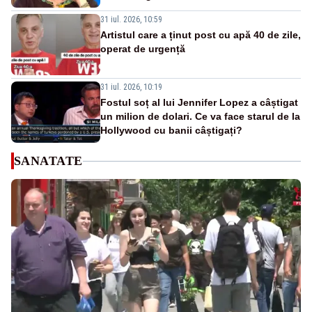
31 iul. 2026, 10:59
Artistul care a ținut post cu apă 40 de zile,
operat de urgență
31 iul. 2026, 10:19
Fostul soț al lui Jennifer Lopez a câștigat
un milion de dolari. Ce va face starul de la
Hollywood cu banii câștigați?
SANATATE