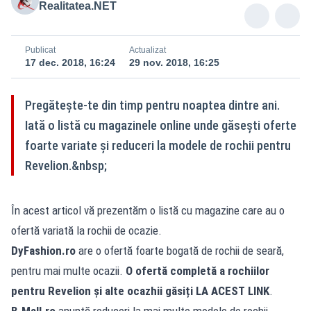
Realitatea.NET
Publicat
Actualizat
17 dec. 2018, 16:24
29 nov. 2018, 16:25
Pregătește-te din timp pentru noaptea dintre ani.
Iată o listă cu magazinele online unde găsești oferte
foarte variate și reduceri la modele de rochii pentru
Revelion.&nbsp;
În acest articol vă prezentăm o listă cu magazine care au o
ofertă variată la rochii de ocazie.
DyFashion.ro
are o ofertă foarte bogată de rochii de seară,
pentru mai multe ocazii.
O ofertă completă a rochiilor
pentru Revelion și alte ocazhii găsiți
LA ACEST LINK
.
B-Mall.ro
anunță reduceri la mai multe modele de rochii.