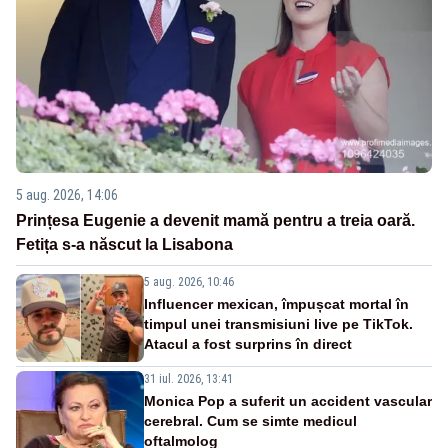
5 aug. 2026, 14:06
Prințesa Eugenie a devenit mamă pentru a treia oară.
Fetița s-a născut la Lisabona
5 aug. 2026, 10:46
Influencer mexican, împușcat mortal în
timpul unei transmisiuni live pe TikTok.
Atacul a fost surprins în direct
31 iul. 2026, 13:41
Monica Pop a suferit un accident vascular
cerebral. Cum se simte medicul
oftalmolog