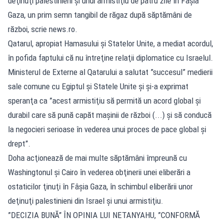
deţinuţi palestinieni şi unui armistiţiu de patru zile în Fâşia
Gaza, un prim semn tangibil de răgaz după săptămâni de
război, scrie news.ro.
Qatarul, apropiat Hamasului şi Statelor Unite, a mediat acordul,
în pofida faptului că nu întreţine relaţii diplomatice cu Israelul.
Ministerul de Externe al Qatarului a salutat ”succesul” medierii
sale comune cu Egiptul şi Statele Unite şi şi-a exprimat
speranţa ca ”acest armistiţiu să permită un acord global şi
durabil care să pună capăt maşinii de război (...) şi să conducă
la negocieri serioase în vederea unui proces de pace global şi
drept”.
Doha acţionează de mai multe săptămâni împreună cu
Washingtonul şi Cairo în vederea obţinerii unei eliberări a
ostaticilor ţinuţi în Fâşia Gaza, în schimbul eliberării unor
deţinuţi palestinieni din Israel şi unui armistiţiu.
”DECIZIA BUNĂ” ÎN OPINIA LUI NETANYAHU, ”CONFORMĂ