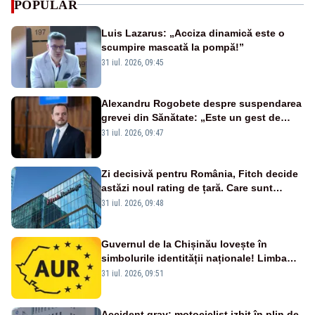
POPULAR
Luis Lazarus: „Acciza dinamică este o
scumpire mascată la pompă!”
31 iul. 2026, 09:45
Alexandru Rogobete despre suspendarea
grevei din Sănătate: „Este un gest de
responsabilitate față de pacienți”
31 iul. 2026, 09:47
Zi decisivă pentru România, Fitch decide
astăzi noul rating de țară. Care sunt
efectele retrogradării la categoria „junk”
31 iul. 2026, 09:48
Guvernul de la Chișinău lovește în
simbolurile identității naționale! Limba
română nu se economisește! Limba
31 iul. 2026, 09:51
română se sărbătorește!
Accident grav: motociclist izbit în plin de