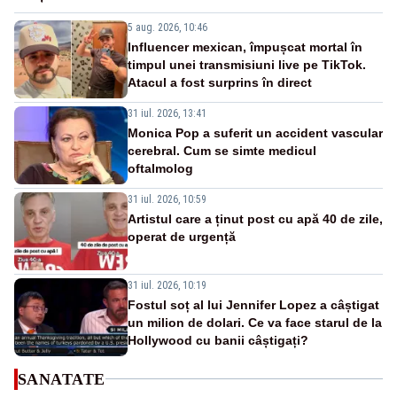
5 aug. 2026, 10:46
Influencer mexican, împușcat mortal în
timpul unei transmisiuni live pe TikTok.
Atacul a fost surprins în direct
31 iul. 2026, 13:41
Monica Pop a suferit un accident vascular
cerebral. Cum se simte medicul
oftalmolog
31 iul. 2026, 10:59
Artistul care a ținut post cu apă 40 de zile,
operat de urgență
31 iul. 2026, 10:19
Fostul soț al lui Jennifer Lopez a câștigat
un milion de dolari. Ce va face starul de la
Hollywood cu banii câștigați?
SANATATE