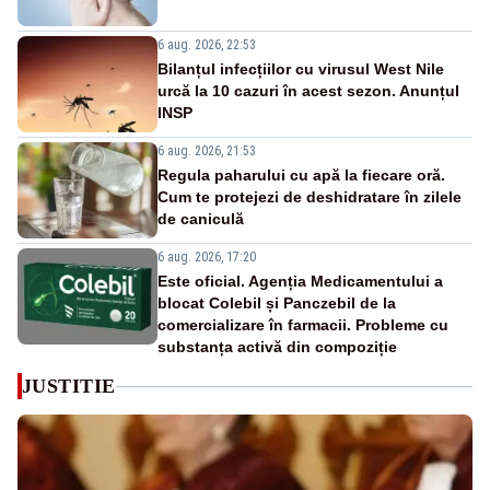
6 aug. 2026, 22:53
Bilanțul infecțiilor cu virusul West Nile
urcă la 10 cazuri în acest sezon. Anunțul
INSP
6 aug. 2026, 21:53
Regula paharului cu apă la fiecare oră.
Cum te protejezi de deshidratare în zilele
de caniculă
6 aug. 2026, 17:20
Este oficial. Agenția Medicamentului a
blocat Colebil și Panczebil de la
comercializare în farmacii. Probleme cu
substanța activă din compoziție
JUSTITIE