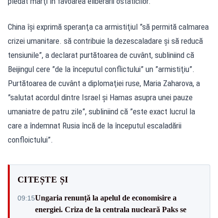
pledat marţi în favoarea eliberării ostaticilor.
China îşi exprimă speranţa ca armistiţiul ”să permită calmarea
crizei umanitare. să contribuie la dezescaladare şi să reducă
tensiunile”, a declarat purtătoarea de cuvânt, subliniind că
Beijingul cere ”de la începutul conflictului” un ”armistiţiu”.
Purtătoarea de cuvânt a diplomaţiei ruse, Maria Zaharova, a
”salutat acordul dintre Israel şi Hamas asupra unei pauze
umaniatre de patru zile”, subliniind că ”este exact lucrul la
care a îndemnat Rusia încă de la începutul escaladării
confloictului”.
CITEȘTE ȘI
Ungaria renunță la apelul de economisire a
09:15
energiei. Criza de la centrala nucleară Paks se