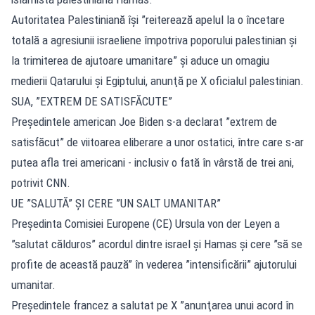
Autoritatea Palestiniană îşi ”reiterează apelul la o încetare
totală a agresiunii israeliene împotriva poporului palestinian şi
la trimiterea de ajutoare umanitare” şi aduce un omagiu
medierii Qatarului şi Egiptului, anunţă pe X oficialul palestinian.
SUA, ”EXTREM DE SATISFĂCUTE”
Preşedintele american Joe Biden s-a declarat ”extrem de
satisfăcut” de viitoarea eliberare a unor ostatici, între care s-ar
putea afla trei americani - inclusiv o fată în vârstă de trei ani,
potrivit CNN.
UE ”SALUTĂ” ŞI CERE ”UN SALT UMANITAR”
Preşedinta Comisiei Europene (CE) Ursula von der Leyen a
”salutat călduros” acordul dintre israel şi Hamas şi cere ”să se
profite de această pauză” în vederea ”intensificării” ajutorului
umanitar.
Preşedintele francez a salutat pe X ”anunţarea unui acord în