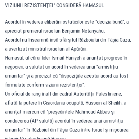
VIZIUNII REZISTENŢEI” CONSIDERĂ HAMASUL
Acordul în vederea eliberării ostaticilor este ”decizia bună”, a
apreciat premierul israelian Benjamin Netanyahu.
Acordul nu înseamnă însă sfârşitul Războiului din Fâşia Gaza,
a avertizat ministrul israelian al Apărării.
Hamasul, al cărui lider Ismail Haniyeh a anunţat progrese în
negocieri, a salutat un acord în vederea unui ”armistiţiu
umanitar” şi a precizat că ”dispoziţiile acestui acord au fost
formulate conform viziunii rezistenţei”.
Un oficial de rang înalt din cadrul Autorităţii Palestiniene,
aflată la putere în Cisiordania ocupată, Hussein al-Sheikh, a
anunţat miercuri că ”preşedintele Mahmoud Abbas şi
conducerea (AP salută) acordul în vederea unui armistiţiu
umanitar” în Războiul din Fâşia Gaza între Israel şi mişcarea
islamistă palestiniană Hamas.