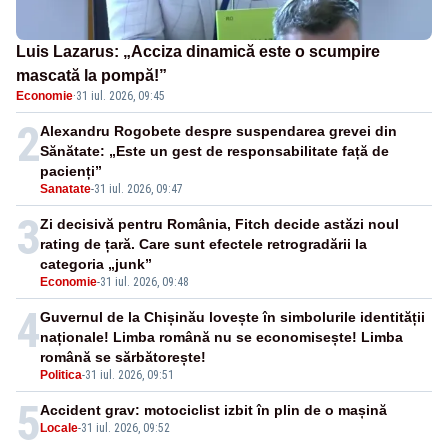
Luis Lazarus: „Acciza dinamică este o scumpire
mascată la pompă!”
Economie
·
31 iul. 2026, 09:45
2
Alexandru Rogobete despre suspendarea grevei din
Sănătate: „Este un gest de responsabilitate față de
pacienți”
Sanatate
-
31 iul. 2026, 09:47
3
Zi decisivă pentru România, Fitch decide astăzi noul
rating de țară. Care sunt efectele retrogradării la
categoria „junk”
Economie
-
31 iul. 2026, 09:48
4
Guvernul de la Chișinău lovește în simbolurile identității
naționale! Limba română nu se economisește! Limba
română se sărbătorește!
Politica
-
31 iul. 2026, 09:51
5
Accident grav: motociclist izbit în plin de o mașină
Locale
-
31 iul. 2026, 09:52