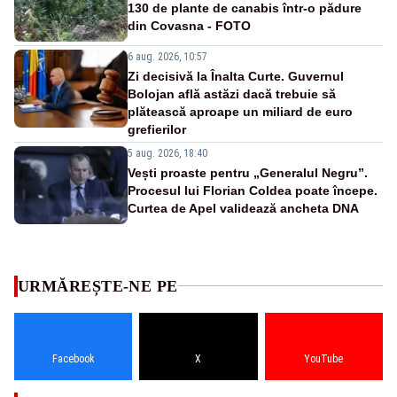
130 de plante de canabis într-o pădure
din Covasna - FOTO
6 aug. 2026, 10:57
Zi decisivă la Înalta Curte. Guvernul
Bolojan află astăzi dacă trebuie să
plătească aproape un miliard de euro
grefierilor
5 aug. 2026, 18:40
Vești proaste pentru „Generalul Negru”.
Procesul lui Florian Coldea poate începe.
Curtea de Apel validează ancheta DNA
URMĂREȘTE-NE PE
Facebook
X
YouTube