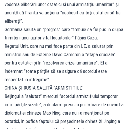
vederea eliberării unor ostatici şi unui armistiţiu umanitar” şi
anunţă că Franţa va acţiona ”neobosit ca toţi ostaticii să fie
eliberaţi”.
Germania salută un ”progres” care ”trebuie să fie pus în slujba
trimiterii unui ajutor vital locuitorilor” Fâşiei Gaza.
Regatul Unit, care nu mai face parte din UE, a salutat prin
ministrul său de Externe David Cameron o ”etapă crucială”
pentru ostatici şi în ”rezolvarea crizei umanitare”. El a
îndemnat ”toate părţile să se asigure că acordul este
respectat în întregime”.
CHINA ŞI RUSIA SALUTĂ ”ARMISTIŢIUL”
Beijingul a ”salutat” miercuri ”acordul armistiţiului temporar
între părţile vizate”, a declarat presei o purtătoare de cuvânt a
diplomaţiei chineze Mao Ning, care nu i-a menţionat pe
ostatici, în pofida faptului că preşedintele chinez Xi Jinping a