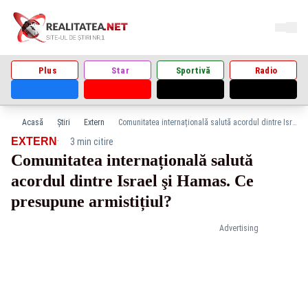
Plus
Star
Sportivă
Radio
Acasă
Știri
Extern
Comunitatea internațională salută acordul dintre Israel şi Hamas. Ce presupune armistițiul?
·
EXTERN
3 min citire
Comunitatea internațională salută
acordul dintre Israel şi Hamas. Ce
presupune armistițiul?
Advertising