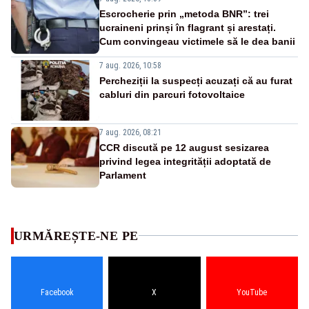
Escrocherie prin „metoda BNR”: trei
ucraineni prinși în flagrant și arestați.
Cum convingeau victimele să le dea banii
7 aug. 2026, 10:58
Percheziții la suspecți acuzați că au furat
cabluri din parcuri fotovoltaice
7 aug. 2026, 08:21
CCR discută pe 12 august sesizarea
privind legea integrității adoptată de
Parlament
URMĂREȘTE-NE PE
Facebook
X
YouTube