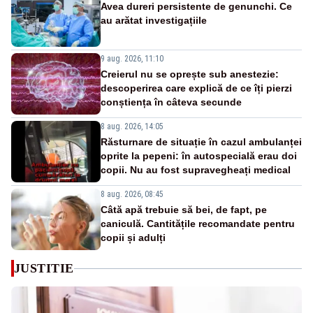
Avea dureri persistente de genunchi. Ce
au arătat investigațiile
9 aug. 2026, 11:10
Creierul nu se oprește sub anestezie:
descoperirea care explică de ce îți pierzi
conștiența în câteva secunde
8 aug. 2026, 14:05
Răsturnare de situație în cazul ambulanței
oprite la pepeni: în autospecială erau doi
copii. Nu au fost supravegheați medical
8 aug. 2026, 08:45
Câtă apă trebuie să bei, de fapt, pe
caniculă. Cantitățile recomandate pentru
copii și adulți
JUSTITIE