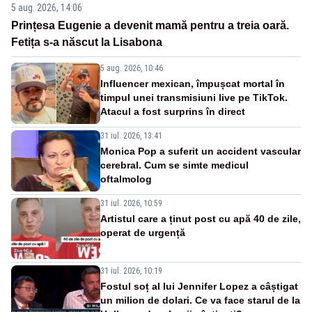
5 aug. 2026, 14:06
Prințesa Eugenie a devenit mamă pentru a treia oară.
Fetița s-a născut la Lisabona
5 aug. 2026, 10:46
Influencer mexican, împușcat mortal în
timpul unei transmisiuni live pe TikTok.
Atacul a fost surprins în direct
31 iul. 2026, 13:41
Monica Pop a suferit un accident vascular
cerebral. Cum se simte medicul
oftalmolog
31 iul. 2026, 10:59
Artistul care a ținut post cu apă 40 de zile,
operat de urgență
31 iul. 2026, 10:19
Fostul soț al lui Jennifer Lopez a câștigat
un milion de dolari. Ce va face starul de la