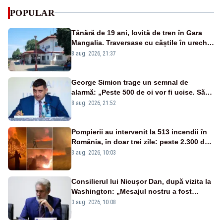
POPULAR
Tânără de 19 ani, lovită de tren în Gara
Mangalia. Traversase cu căștile în urechi
liniile printr-un loc nepermis
8 aug. 2026, 21:37
George Simion trage un semnal de
alarmă: „Peste 500 de oi vor fi ucise. Să
vedem dacă ciobanii vor fi despăgubiți”
8 aug. 2026, 21:52
Pompierii au intervenit la 513 incendii în
România, în doar trei zile: peste 2.300 de
hectare de teren au fost afectate
3 aug. 2026, 10:03
Consilierul lui Nicușor Dan, după vizita la
Washington: „Mesajul nostru a fost
simplu - România stă alături de Statele
3 aug. 2026, 10:08
Unite”