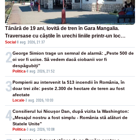
Tânără de 19 ani, lovită de tren în Gara Mangalia.
Traversase cu căștile în urechi liniile printr-un loc
Social
·
8 aug. 2026, 21:37
nepermis
2
George Simion trage un semnal de alarmă: „Peste 500 de
oi vor fi ucise. Să vedem dacă ciobanii vor fi
despăgubiți”
Politica
-
8 aug. 2026, 21:52
3
Pompierii au intervenit la 513 incendii în România, în
doar trei zile: peste 2.300 de hectare de teren au fost
afectate
Locale
-
3 aug. 2026, 10:03
4
Consilierul lui Nicușor Dan, după vizita la Washington:
„Mesajul nostru a fost simplu - România stă alături de
Statele Unite”
Politica
-
3 aug. 2026, 10:08