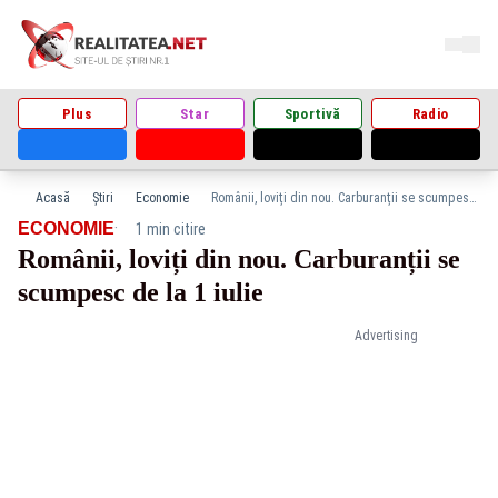
Plus
Star
Sportivă
Radio
Acasă
Știri
Economie
Românii, loviți din nou. Carburanții se scumpesc de la 1 iulie
·
ECONOMIE
1 min citire
Românii, loviți din nou. Carburanții se
scumpesc de la 1 iulie
Advertising