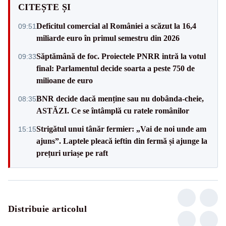
CITEȘTE ȘI
Deficitul comercial al României a scăzut la 16,4
09:51
miliarde euro în primul semestru din 2026
Săptămână de foc. Proiectele PNRR intră la votul
09:33
final: Parlamentul decide soarta a peste 750 de
milioane de euro
BNR decide dacă menține sau nu dobânda-cheie,
08:35
ASTĂZI. Ce se întâmplă cu ratele românilor
Strigătul unui tânăr fermier: „Vai de noi unde am
15:15
ajuns”. Laptele pleacă ieftin din fermă și ajunge la
prețuri uriașe pe raft
Distribuie articolul