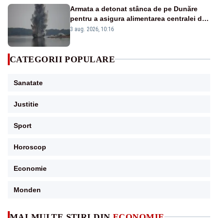
Armata a detonat stânca de pe Dunăre
pentru a asigura alimentarea centralei de
la Cernavodă. S-a folosit o cantitate dublă
3 aug. 2026, 10:16
de explozibil
CATEGORII POPULARE
Sanatate
Justitie
Sport
Horoscop
Economie
Monden
MAI MULTE ȘTIRI DIN
ECONOMIE