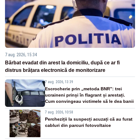
7 aug. 2026, 15:34
Bărbat evadat din arest la domiciliu, după ce ar fi
distrus brățara electronică de monitorizare
7 aug. 2026, 13:39
Escrocherie prin „metoda BNR”: trei
ucraineni prinși în flagrant și arestați.
Cum convingeau victimele să le dea banii
7 aug. 2026, 10:58
Percheziții la suspecți acuzați că au furat
cabluri din parcuri fotovoltaice