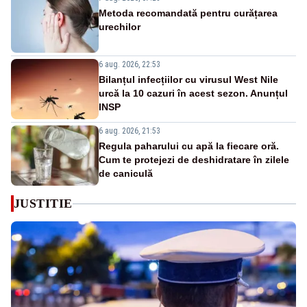
Metoda recomandată pentru curățarea
urechilor
6 aug. 2026, 22:53
Bilanțul infecțiilor cu virusul West Nile
urcă la 10 cazuri în acest sezon. Anunțul
INSP
6 aug. 2026, 21:53
Regula paharului cu apă la fiecare oră.
Cum te protejezi de deshidratare în zilele
de caniculă
JUSTITIE