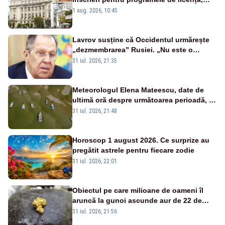
masterat și doctorat
1 aug. 2026, 10:45
Lavrov susține că Occidentul urmărește
„dezmembrarea” Rusiei. „Nu este o
glumă, s-a unit împotriva noastră”
31 iul. 2026, 21:35
Meteorologul Elena Mateescu, date de
ultimă oră despre următoarea perioadă, în
contextul alertei energetice provocate de
31 iul. 2026, 21:48
secetă
Horoscop 1 august 2026. Ce surprize au
pregătit astrele pentru fiecare zodie
31 iul. 2026, 22:01
Obiectul pe care milioane de oameni îl
aruncă la gunoi ascunde aur de 22 de
carate. Descoperirea făcută de cercetători
31 iul. 2026, 21:56