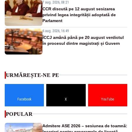
7 aug. 2026, 08:21
CCR discută pe 12 august sesizarea
privind legea integrității adoptată de
Parlament
6 aug. 2026, 16:49
ÎCCJ amână până pe 20 august verdictul
în procesul dintre magistrați și Guvern
URMĂREȘTE-NE PE
Facebook
X
YouTube
POPULAR
Admitere ASE 2026 – sesiunea de toamnă:
înscrieri pentru programele de licență,