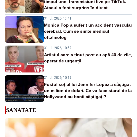
timpul unei transmisiuni live pe TikTok.
Atacul a fost surprins în direct
31 iul. 2026, 13:41
Monica Pop a suferit un accident vascular
cerebral. Cum se simte medicul
oftalmolog
31 iul. 2026, 10:59
Artistul care a ținut post cu apă 40 de zile,
operat de urgență
31 iul. 2026, 10:19
Fostul soț al lui Jennifer Lopez a câștigat
un milion de dolari. Ce va face starul de la
Hollywood cu banii câștigați?
SANATATE