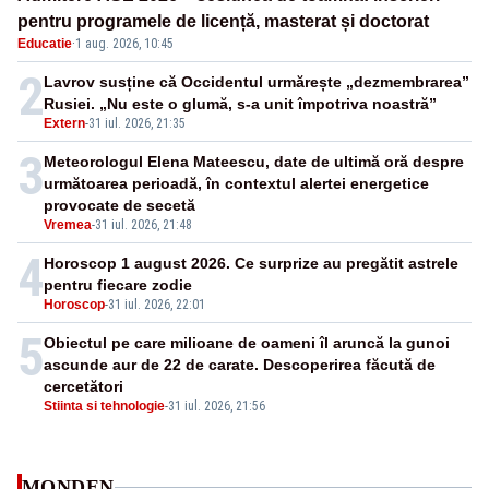
pentru programele de licență, masterat și doctorat
Educatie
·
1 aug. 2026, 10:45
2
Lavrov susține că Occidentul urmărește „dezmembrarea”
Rusiei. „Nu este o glumă, s-a unit împotriva noastră”
Extern
-
31 iul. 2026, 21:35
3
Meteorologul Elena Mateescu, date de ultimă oră despre
următoarea perioadă, în contextul alertei energetice
provocate de secetă
Vremea
-
31 iul. 2026, 21:48
4
Horoscop 1 august 2026. Ce surprize au pregătit astrele
pentru fiecare zodie
Horoscop
-
31 iul. 2026, 22:01
5
Obiectul pe care milioane de oameni îl aruncă la gunoi
ascunde aur de 22 de carate. Descoperirea făcută de
cercetători
Stiinta si tehnologie
-
31 iul. 2026, 21:56
MONDEN