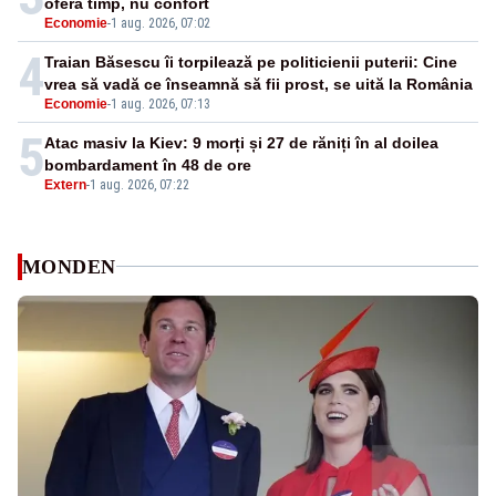
oferă timp, nu confort
Economie
-
1 aug. 2026, 07:02
4
Traian Băsescu îi torpilează pe politicienii puterii: Cine
vrea să vadă ce înseamnă să fii prost, se uită la România
Economie
-
1 aug. 2026, 07:13
5
Atac masiv la Kiev: 9 morți și 27 de răniți în al doilea
bombardament în 48 de ore
Extern
-
1 aug. 2026, 07:22
MONDEN