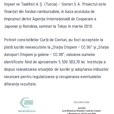
İnşaat ve Taahhüt A.Ş. (Turcia) – Somet S.A. Proiectul este
finanțat din fonduri rambursabile, în baza acordului de
împrumut dintre Agenția Internațională de Cooperare a
Japoniei și România, semnat la Tokyo în martie 2010.
Potrivit constatărilor Curții de Conturi, au fost acceptate la
plată lucrări neexecutate la „Stația Otopeni – CC 06” și „Stația
Aeroport Otopeni și galerie – CC 08”, valoarea sumelor
identificate fiind de aproximativ 5.530.503,70 lei. Instituția a
dispus reanalizarea situațiilor de lucrări și adoptarea măsurilor
necesare pentru regularizarea și recuperarea eventualelor
diferențe rezultate.