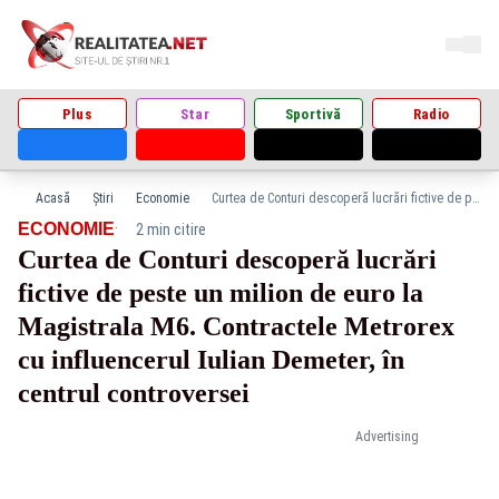
Plus
Star
Sportivă
Radio
Acasă
Știri
Economie
Curtea de Conturi descoperă lucrări fictive de peste un milion de euro la Magistrala M6. Contractele Metrorex cu influencerul Iulian Demeter, în centrul controversei
·
ECONOMIE
2 min citire
Curtea de Conturi descoperă lucrări
fictive de peste un milion de euro la
Magistrala M6. Contractele Metrorex
cu influencerul Iulian Demeter, în
centrul controversei
Advertising