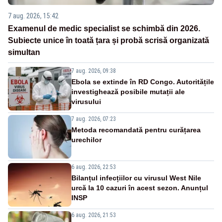
7 aug. 2026, 15:42
Examenul de medic specialist se schimbă din 2026.
Subiecte unice în toată țara și probă scrisă organizată
simultan
7 aug. 2026, 09:38
Ebola se extinde în RD Congo. Autoritățile
investighează posibile mutații ale
virusului
7 aug. 2026, 07:23
Metoda recomandată pentru curățarea
urechilor
6 aug. 2026, 22:53
Bilanțul infecțiilor cu virusul West Nile
urcă la 10 cazuri în acest sezon. Anunțul
INSP
6 aug. 2026, 21:53