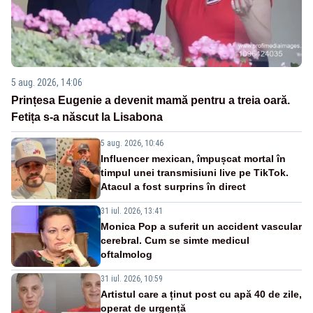
5 aug. 2026, 14:06
Prințesa Eugenie a devenit mamă pentru a treia oară.
Fetița s-a născut la Lisabona
5 aug. 2026, 10:46
Influencer mexican, împușcat mortal în
timpul unei transmisiuni live pe TikTok.
Atacul a fost surprins în direct
31 iul. 2026, 13:41
Monica Pop a suferit un accident vascular
cerebral. Cum se simte medicul
oftalmolog
31 iul. 2026, 10:59
Artistul care a ținut post cu apă 40 de zile,
operat de urgență