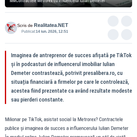
MMContractele Metrorex cu influencerul Iulian Demeter
Realitatea.NET
Scris de
Publicat:
14 iun. 2026, 12:51
Imaginea de antreprenor de succes afișată pe TikTok
și în podcasturi de influencerul imobiliar Iulian
Demeter contrastează, potrivit presalibera.ro, cu
situația financiară a firmelor pe care le controlează,
acestea fiind prezentate ca având rezultate modeste
sau pierderi constante.
Milionar pe TikTok, asistat social la Metrorex? Contractele
publice și imaginea de succes a influencerului Iulian Demeter
În mediul online, Iulian Demeter promovează un stil de viață