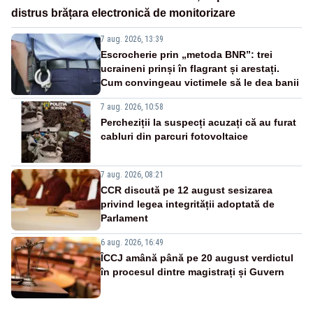
distrus brățara electronică de monitorizare
7 aug. 2026, 13:39
Escrocherie prin „metoda BNR”: trei
ucraineni prinși în flagrant și arestați.
Cum convingeau victimele să le dea banii
7 aug. 2026, 10:58
Percheziții la suspecți acuzați că au furat
cabluri din parcuri fotovoltaice
7 aug. 2026, 08:21
CCR discută pe 12 august sesizarea
privind legea integrității adoptată de
Parlament
6 aug. 2026, 16:49
ÎCCJ amână până pe 20 august verdictul
în procesul dintre magistrați și Guvern