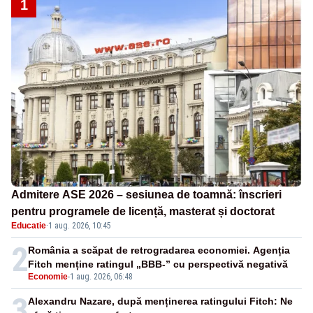
1
Admitere ASE 2026 – sesiunea de toamnă: înscrieri
pentru programele de licență, masterat și doctorat
Educatie
·
1 aug. 2026, 10:45
2
România a scăpat de retrogradarea economiei. Agenția
Fitch menține ratingul „BBB-” cu perspectivă negativă
Economie
-
1 aug. 2026, 06:48
3
Alexandru Nazare, după menținerea ratingului Fitch: Ne