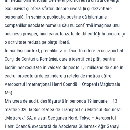
exclusivist și oferă sfaturi despre investiții și dezvoltare
personală. În schimb, publicația susține că bilanțurile
companiilor asociate numelui său nu confirmă imaginea unui
business prosper, fiind caracterizate de dificultăți financiare și
o activitate redusă pe piața liberă.
În același context, presalibera.ro face trimitere la un raport al
Curții de Conturi a României, care a identificat plăți pentru
lucrări neexecutate în valoare de peste 1,1 milioane de euro în
cadrul proiectului de extindere a rețelei de metrou către
Aeroportul Internațional Henri Coandă – Otopeni (Magistrala
M6).
Misiunea de audit, desfășurată în perioada 19 ianuarie – 13
martie 2026 la Societatea de Transport cu Metroul București
„Metrorex” SA, a vizat Secțiunea Nord: Tokyo – Aeroportul
Henri Coandă, executată de Asocierea Gülermak Ağır Sanayi