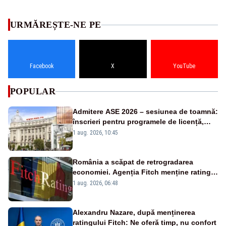
URMĂREȘTE-NE PE
Facebook
X
YouTube
POPULAR
Admitere ASE 2026 – sesiunea de toamnă:
înscrieri pentru programele de licență,
masterat și doctorat
1 aug. 2026, 10:45
România a scăpat de retrogradarea
economiei. Agenția Fitch menține ratingul
„BBB-” cu perspectivă negativă
1 aug. 2026, 06:48
Alexandru Nazare, după menținerea
ratingului Fitch: Ne oferă timp, nu confort