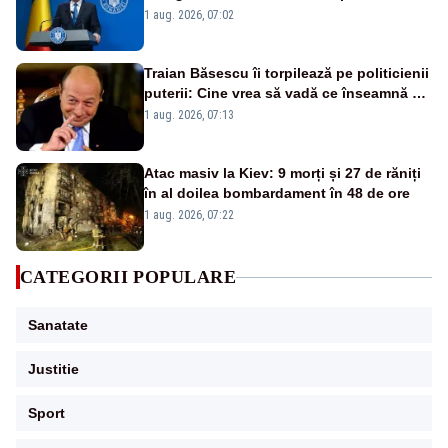
1 aug. 2026, 07:02
Traian Băsescu îi torpilează pe politicienii
puterii: Cine vrea să vadă ce înseamnă să
fii prost, se uită la România
1 aug. 2026, 07:13
Atac masiv la Kiev: 9 morți și 27 de răniți
în al doilea bombardament în 48 de ore
1 aug. 2026, 07:22
CATEGORII POPULARE
Sanatate
Justitie
Sport