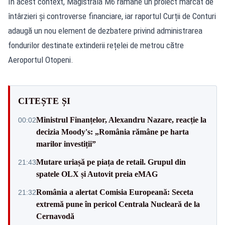
În acest context, Magistrala M6 rămâne un proiect marcat de
întârzieri și controverse financiare, iar raportul Curții de Conturi
adaugă un nou element de dezbatere privind administrarea
fondurilor destinate extinderii rețelei de metrou către
Aeroportul Otopeni.
CITEȘTE ȘI
Ministrul Finanțelor, Alexandru Nazare, reacție la
00:02
decizia Moody's: „România rămâne pe harta
marilor investiții”
Mutare uriașă pe piața de retail. Grupul din
21:43
spatele OLX și Autovit preia eMAG
România a alertat Comisia Europeană: Seceta
21:32
extremă pune în pericol Centrala Nucleară de la
Cernavodă