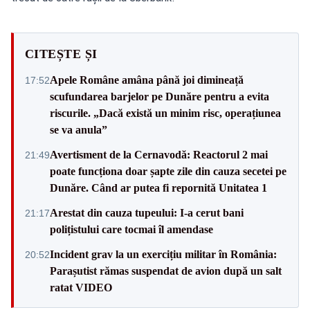
CITEȘTE ȘI
Apele Române amâna până joi dimineață
17:52
scufundarea barjelor pe Dunăre pentru a evita
riscurile. „Dacă există un minim risc, operațiunea
se va anula”
Avertisment de la Cernavodă: Reactorul 2 mai
21:49
poate funcționa doar șapte zile din cauza secetei pe
Dunăre. Când ar putea fi repornită Unitatea 1
Arestat din cauza tupeului: I-a cerut bani
21:17
polițistului care tocmai îl amendase
Incident grav la un exercițiu militar în România:
20:52
Parașutist rămas suspendat de avion după un salt
ratat VIDEO