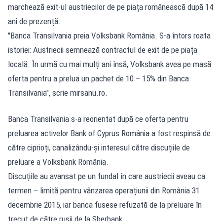
marchează exit-ul austriecilor de pe piața românească după 14
ani de prezență.
"Banca Transilvania preia Volksbank România. S-a întors roata
istoriei: Austriecii semnează contractul de exit de pe piața
locală. În urmă cu mai mulți ani însă, Volksbank avea pe masă
oferta pentru a prelua un pachet de 10 – 15% din Banca
Transilvania", scrie mirsanu.ro.
Banca Transilvania s-a reorientat după ce oferta pentru
preluarea activelor Bank of Cyprus România a fost respinsă de
către ciprioți, canalizându-și interesul către discuțiile de
preluare a Volksbank România.
Discuțiile au avansat pe un fundal în care austriecii aveau ca
termen – limită pentru vânzarea operațiunii din România 31
decembrie 2015, iar banca fusese refuzată de la preluare în
trecut de către rușii de la Sberbank.