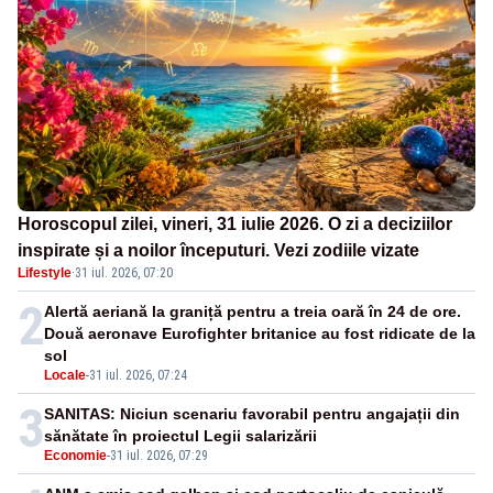
Horoscopul zilei, vineri, 31 iulie 2026. O zi a deciziilor
inspirate și a noilor începuturi. Vezi zodiile vizate
Lifestyle
·
31 iul. 2026, 07:20
2
Alertă aeriană la graniță pentru a treia oară în 24 de ore.
Două aeronave Eurofighter britanice au fost ridicate de la
sol
Locale
-
31 iul. 2026, 07:24
3
SANITAS: Niciun scenariu favorabil pentru angajații din
sănătate în proiectul Legii salarizării
Economie
-
31 iul. 2026, 07:29