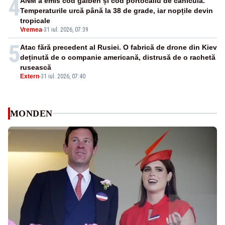
4
ANM a emis cod galben și cod portocaliu de caniculă.
Temperaturile urcă până la 38 de grade, iar nopțile devin
tropicale
Vremea
-
31 iul. 2026, 07:39
5
Atac fără precedent al Rusiei. O fabrică de drone din Kiev
deținută de o companie americană, distrusă de o rachetă
rusească
Extern
-
31 iul. 2026, 07:40
MONDEN