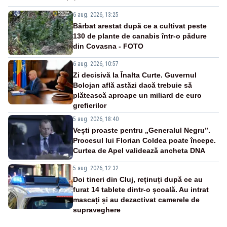
6 aug. 2026, 13:25
Bărbat arestat după ce a cultivat peste
130 de plante de canabis într-o pădure
din Covasna - FOTO
6 aug. 2026, 10:57
Zi decisivă la Înalta Curte. Guvernul
Bolojan află astăzi dacă trebuie să
plătească aproape un miliard de euro
grefierilor
5 aug. 2026, 18:40
Vești proaste pentru „Generalul Negru”.
Procesul lui Florian Coldea poate începe.
Curtea de Apel validează ancheta DNA
5 aug. 2026, 12:32
Doi tineri din Cluj, reținuți după ce au
furat 14 tablete dintr-o școală. Au intrat
mascați și au dezactivat camerele de
supraveghere