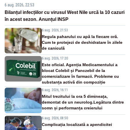
6 aug. 2026, 22:53
Bilanțul infecțiilor cu virusul West Nile urcă la 10 cazuri
în acest sezon. Anunțul INSP
6 aug. 2026, 21:53
Regula paharului cu apă la fiecare oră.
Cum te protejezi de deshidratare în zilele
de caniculă
6 aug. 2026, 17:20
Este oficial. Agenția Medicamentului a
blocat Colebil și Panczebil de la
comercializare în farmacii. Probleme cu
substanța activă din compoziție
6 aug. 2026, 16:11
Mitul trezitului la ora 5 dimineața,
demontat de un neurolog.Legătura dintre
somn și performanța creierului
6 aug. 2026, 08:50
Complicația localizată a apendicitei