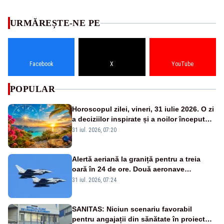
URMĂREȘTE-NE PE
Facebook
X
YouTube
POPULAR
Horoscopul zilei, vineri, 31 iulie 2026. O zi
a deciziilor inspirate și a noilor începuturi.
Vezi zodiile vizate
31 iul. 2026, 07:20
Alertă aeriană la graniță pentru a treia
oară în 24 de ore. Două aeronave
Eurofighter britanice au fost ridicate de la
31 iul. 2026, 07:24
sol
SANITAS: Niciun scenariu favorabil
pentru angajații din sănătate în proiectul