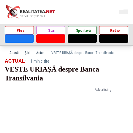
Plus
Star
Sportivă
Radio
Acasă
Știri
Actual
VESTE URIAŞĂ despre Banca Transilvania
·
ACTUAL
1 min citire
VESTE URIAŞĂ despre Banca
Transilvania
Advertising