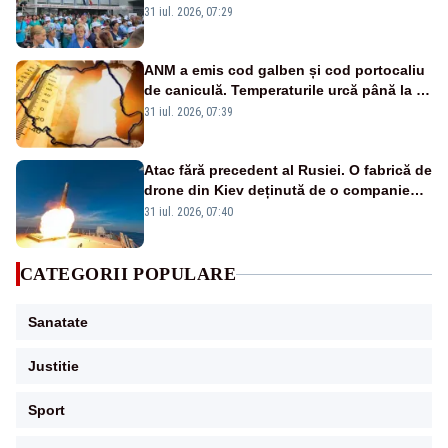
Legii salarizării
31 iul. 2026, 07:29
ANM a emis cod galben și cod portocaliu
de caniculă. Temperaturile urcă până la 38
de grade, iar nopțile devin tropicale
31 iul. 2026, 07:39
Atac fără precedent al Rusiei. O fabrică de
drone din Kiev deținută de o companie
americană, distrusă de o rachetă
31 iul. 2026, 07:40
rusească
CATEGORII POPULARE
Sanatate
Justitie
Sport