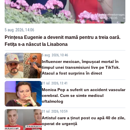
5 aug. 2026, 14:06
Prințesa Eugenie a devenit mamă pentru a treia oară.
Fetița s-a născut la Lisabona
5 aug. 2026, 10:46
Influencer mexican, împușcat mortal în
timpul unei transmisiuni live pe TikTok.
Atacul a fost surprins în direct
31 iul. 2026, 13:41
Monica Pop a suferit un accident vascular
cerebral. Cum se simte medicul
oftalmolog
31 iul. 2026, 10:59
Artistul care a ținut post cu apă 40 de zile,
operat de urgență