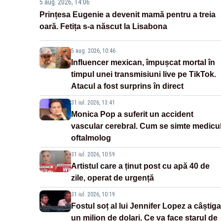
5 aug. 2026, 14:06
Prințesa Eugenie a devenit mamă pentru a treia
oară. Fetița s-a născut la Lisabona
5 aug. 2026, 10:46
Influencer mexican, împușcat mortal în
timpul unei transmisiuni live pe TikTok.
Atacul a fost surprins în direct
31 iul. 2026, 13:41
Monica Pop a suferit un accident
vascular cerebral. Cum se simte medicu
oftalmolog
31 iul. 2026, 10:59
Artistul care a ținut post cu apă 40 de
zile, operat de urgență
31 iul. 2026, 10:19
Fostul soț al lui Jennifer Lopez a câștiga
un milion de dolari. Ce va face starul de