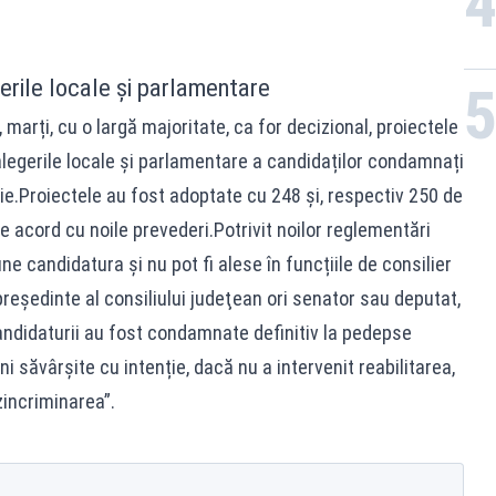
erile locale și parlamentare
marți, cu o largă majoritate, ca for decizional, proiectele
 alegerile locale și parlamentare a candidaților condamnați
ție.Proiectele au fost adoptate cu 248 și, respectiv 250 de
 de acord cu noile prevederi.Potrivit noilor reglementări
ne candidatura și nu pot fi alese în funcțiile de consilier
preşedinte al consiliului judeţean ori senator sau deputat,
andidaturii au fost condamnate definitiv la pedepse
ni săvârșite cu intenție, dacă nu a intervenit reabilitarea,
incriminarea”.