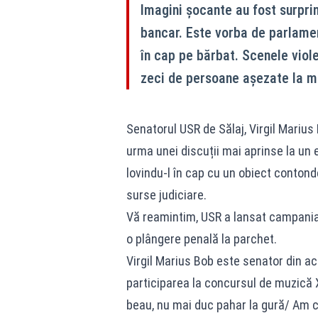
Imagini șocante au fost surpri
bancar. Este vorba de parlament
în cap pe bărbat. Scenele viol
zeci de persoane așezate la m
Senatorul USR de Sălaj, Virgil Marius 
urma unei discuții mai aprinse la un 
lovindu-l în cap cu un obiect contond
surse judiciare.
Vă reamintim, USR a lansat campania „
o plângere penală la parchet.
Virgil Marius Bob este senator din ac
participarea la concursul de muzică 
beau, nu mai duc pahar la gură/ Am ca