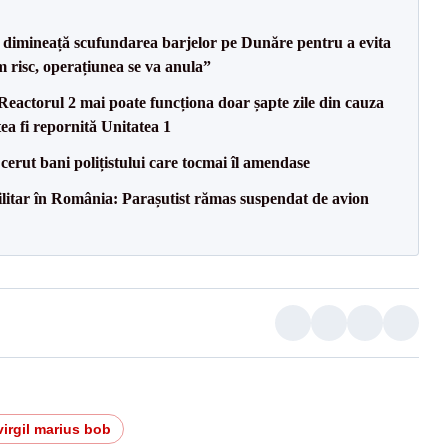
imineață scufundarea barjelor pe Dunăre pentru a evita
m risc, operațiunea se va anula”
eactorul 2 mai poate funcționa doar șapte zile din cauza
ea fi repornită Unitatea 1
 cerut bani polițistului care tocmai îl amendase
militar în România: Parașutist rămas suspendat de avion
virgil marius bob