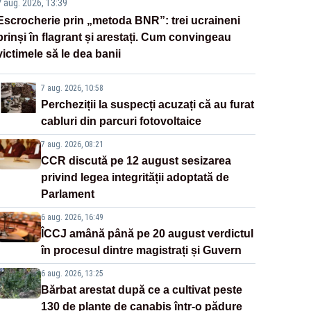
7 aug. 2026, 13:39
Escrocherie prin „metoda BNR”: trei ucraineni
prinși în flagrant și arestați. Cum convingeau
victimele să le dea banii
7 aug. 2026, 10:58
Percheziții la suspecți acuzați că au furat
cabluri din parcuri fotovoltaice
7 aug. 2026, 08:21
CCR discută pe 12 august sesizarea
privind legea integrității adoptată de
Parlament
6 aug. 2026, 16:49
ÎCCJ amână până pe 20 august verdictul
în procesul dintre magistrați și Guvern
6 aug. 2026, 13:25
Bărbat arestat după ce a cultivat peste
130 de plante de canabis într-o pădure