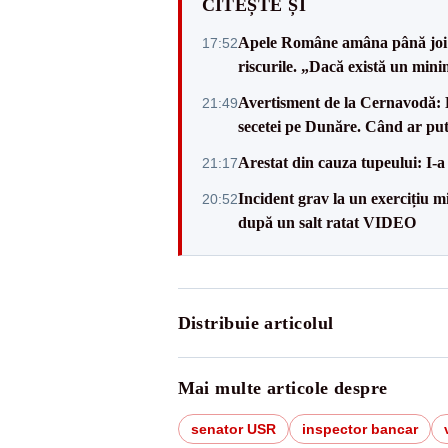
CITEȘTE ȘI
Apele Române amâna până joi d
17:52
riscurile. „Dacă există un mini
Avertisment de la Cernavodă: R
21:49
secetei pe Dunăre. Când ar put
Arestat din cauza tupeului: I-a
21:17
Incident grav la un exercițiu 
20:52
după un salt ratat VIDEO
Distribuie articolul
Mai multe articole despre
senator USR
inspector bancar