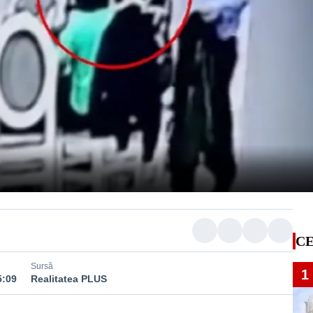
CE
Sursă
1
5:09
Realitatea PLUS