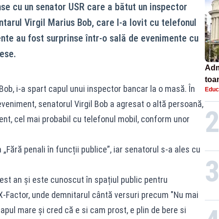
nse cu un senator USR care a bătut un inspector
arul Virgil Marius Bob, care l-a lovit cu telefonul
ente au fost surprinse într-o sală de evenimente cu
ese.
Adm
toa
Bob, i-a spart capul unui inspector bancar la o masă. În
Educ
lice
eveniment, senatorul Virgil Bob a agresat o altă persoană,
ent, cel mai probabil cu telefonul mobil, conform unor
Fără penali în funcții publice”, iar senatorul s-a ales cu
est an și este cunoscut în spațiul public pentru
X-Factor, unde demnitarul cântă versuri precum "Nu mai
pul mare și cred că e si cam prost, e plin de bere si