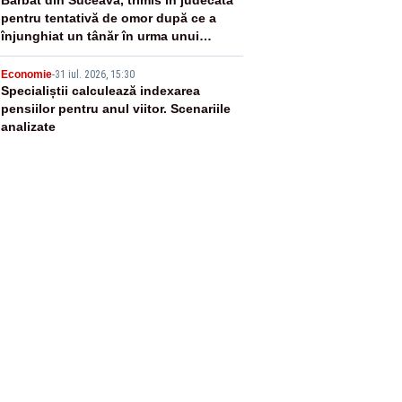
4
pentru tentativă de omor după ce a
înjunghiat un tânăr în urma unui
conflict izbucnit
5
Economie
-
31 iul. 2026, 15:30
Specialiștii calculează indexarea
pensiilor pentru anul viitor. Scenariile
analizate