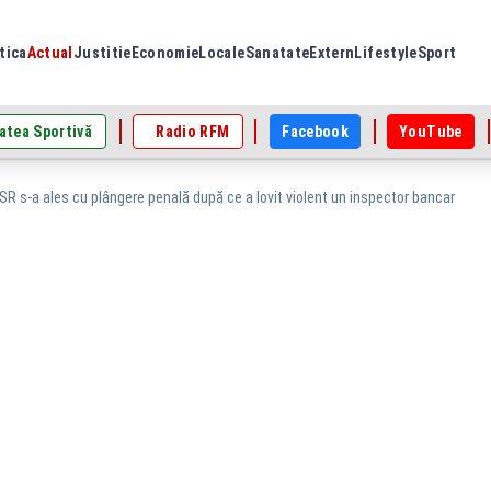
tica
Actual
Justitie
Economie
Locale
Sanatate
Extern
Lifestyle
Sport
atea Sportivă
Radio RFM
Facebook
YouTube
R s-a ales cu plângere penală după ce a lovit violent un inspector bancar