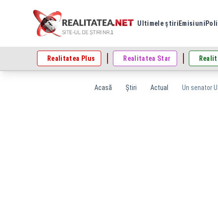
Ultimele știri
Emisiuni
Poli
Realitatea Plus
Realitatea Star
Realit
Acasă
Știri
Actual
Un senator US