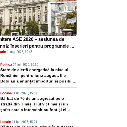
itere ASE 2026 – sesiunea de
mnă: înscrieri pentru programele de
atie
·
1 aug. 2026, 10:45
nță, masterat și doctorat
2
Politica
-
31 iul. 2026, 20:30
Stare de alertă energetică la nivelul
României, pentru luna august. Ilie
Bolojan a anunțat importuri și posibile
restricții – VIDEO
3
Locale
-
31 iul. 2026, 15:08
Bărbat de 70 de ani, agresat pe o
stradă din Timiș. Fiul victimei și un
șofer care a intervenit au fost și ei
atacați
Locale
-
31 iul. 2026, 15:21
Bărbat din Suceava, trimis în judecată