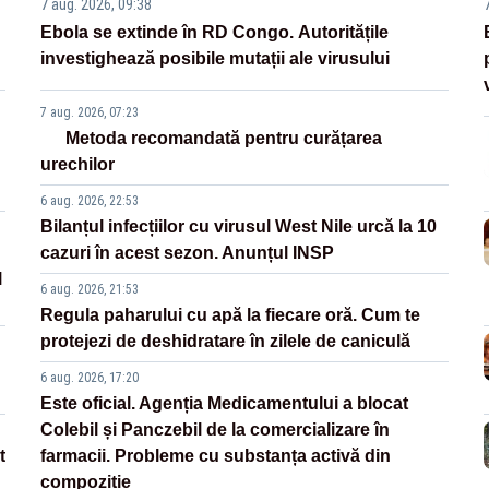
7 aug. 2026, 09:38
Ebola se extinde în RD Congo. Autoritățile
investighează posibile mutații ale virusului
7 aug. 2026, 07:23
Metoda recomandată pentru curățarea
urechilor
6 aug. 2026, 22:53
Bilanțul infecțiilor cu virusul West Nile urcă la 10
cazuri în acest sezon. Anunțul INSP
l
6 aug. 2026, 21:53
Regula paharului cu apă la fiecare oră. Cum te
protejezi de deshidratare în zilele de caniculă
6 aug. 2026, 17:20
Este oficial. Agenția Medicamentului a blocat
Colebil și Panczebil de la comercializare în
t
farmacii. Probleme cu substanța activă din
compoziție