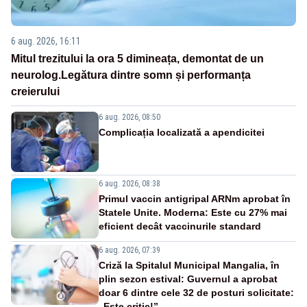
6 aug. 2026, 16:11
Mitul trezitului la ora 5 dimineața, demontat de un
neurolog.Legătura dintre somn și performanța
creierului
6 aug. 2026, 08:50
Complicația localizată a apendicitei
6 aug. 2026, 08:38
Primul vaccin antigripal ARNm aprobat în
Statele Unite. Moderna: Este cu 27% mai
eficient decât vaccinurile standard
6 aug. 2026, 07:39
Criză la Spitalul Municipal Mangalia, în
plin sezon estival: Guvernul a aprobat
doar 6 dintre cele 32 de posturi solicitate:
„Este critic!”