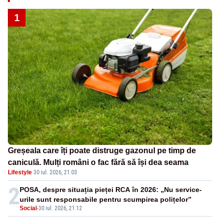
1
Greșeala care îți poate distruge gazonul pe timp de
caniculă. Mulți români o fac fără să își dea seama
Lifestyle
·
30 iul. 2026, 21:03
2
POSA, despre situația pieței RCA în 2026: „Nu service-
urile sunt responsabile pentru scumpirea polițelor”
Social
-
30 iul. 2026, 21:12