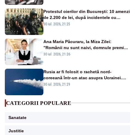
Protestul oierilor din Bucureşti: 10 amenzi
de 2.200 de lei, după incidentele cu
jandarmii
30 iul. 2026, 21:25
Ana Maria Păcuraru, la Miza Zilei:
”Românii nu sunt naivi, domnule premier
Bolojan”
30 iul. 2026, 21:26
Rusia ar fi folosit o rachetă nord-
coreeană într-un atac asupra Ucrainei.
Este pentru prima dată în acest an
30 iul. 2026, 21:29
CATEGORII POPULARE
Sanatate
Justitie