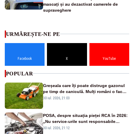
mascați și au dezactivat camerele de
supraveghere
URMĂREȘTE-NE PE
Facebook
X
YouTube
POPULAR
Greșeala care îți poate distruge gazonul
pe timp de caniculă. Mulți români o fac
fără să își dea seama
30 iul. 2026, 21:03
POSA, despre situația pieței RCA în 2026:
„Nu service-urile sunt responsabile
pentru scumpirea polițelor”
30 iul. 2026, 21:12