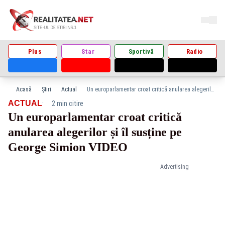
Plus
Star
Sportivă
Radio
Acasă
Știri
Actual
Un europarlamentar croat critică anularea alegerilor și îl susține pe George Simion VIDEO
·
ACTUAL
2 min citire
Un europarlamentar croat critică
anularea alegerilor și îl susține pe
George Simion VIDEO
Advertising