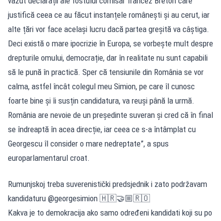
văzut declarații ale fostului comisar francez Breton care
justifică ceea ce au făcut instanțele românești și au cerut, iar
alte țări vor face același lucru dacă partea greșită va câștiga.
Deci există o mare ipocrizie în Europa, se vorbește mult despre
drepturile omului, democrație, dar în realitate nu sunt capabili
să le pună în practică. Sper că tensiunile din România se vor
calma, astfel încât colegul meu Simion, pe care îl cunosc
foarte bine și îi susțin candidatura, va reuși până la urmă.
România are nevoie de un președinte suveran și cred că în final
se îndreaptă în acea direcție, iar ceea ce s-a întâmplat cu
Georgescu îl consider o mare nedreptate”, a spus
europarlamentarul croat.
Rumunjskoj treba suverenistički predsjednik i zato podržavam
kandidaturu @georgesimion 🇭🇷🤝🏼🇷🇴
Kakva je to demokracija ako samo određeni kandidati koji su po