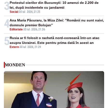
3
Protestul oierilor din Bucureşti: 10 amenzi de 2.200 de
lei, după incidentele cu jandarmii
Social
-
30 iul. 2026, 21:25
4
Ana Maria Păcuraru, la Miza Zilei: ”Românii nu sunt naivi,
domnule premier Bolojan”
Editoriale
-
30 iul. 2026, 21:26
5
Rusia ar fi folosit o rachetă nord-coreeană într-un atac
asupra Ucrainei. Este pentru prima dată în acest an
Extern
-
30 iul. 2026, 21:29
MONDEN