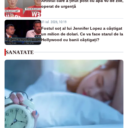
Artistul care a ținut post cu apă 40 de zile,
operat de urgență
31 iul. 2026, 10:19
Fostul soț al lui Jennifer Lopez a câștigat
un milion de dolari. Ce va face starul de la
Hollywood cu banii câștigați?
SANATATE