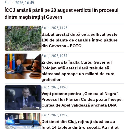
6 aug. 2026, 16:49
ÎCCJ amână până pe 20 august verdictul în procesul
dintre magistrați și Guvern
6 aug. 2026, 13:25
Bărbat arestat după ce a cultivat peste
130 de plante de canabis într-o pădure
din Covasna - FOTO
6 aug. 2026, 10:57
Zi decisivă la Înalta Curte. Guvernul
Bolojan află astăzi dacă trebuie să
plătească aproape un miliard de euro
grefierilor
5 aug. 2026, 18:40
Vești proaste pentru „Generalul Negru”.
Procesul lui Florian Coldea poate începe.
Curtea de Apel validează ancheta DNA
5 aug. 2026, 12:32
Doi tineri din Cluj, reținuți după ce au
furat 14 tablete dintr-o școală. Au intrat