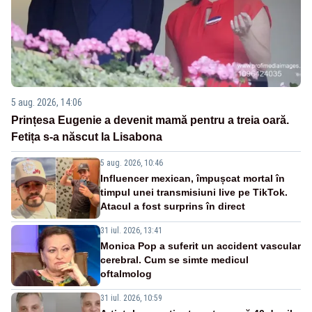
5 aug. 2026, 14:06
Prințesa Eugenie a devenit mamă pentru a treia oară.
Fetița s-a născut la Lisabona
5 aug. 2026, 10:46
Influencer mexican, împușcat mortal în
timpul unei transmisiuni live pe TikTok.
Atacul a fost surprins în direct
31 iul. 2026, 13:41
Monica Pop a suferit un accident vascular
cerebral. Cum se simte medicul
oftalmolog
31 iul. 2026, 10:59