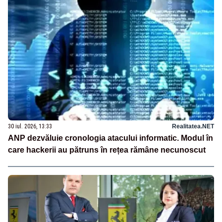
30 iul. 2026, 13:33
Realitatea.NET
ANP dezvăluie cronologia atacului informatic. Modul în
care hackerii au pătruns în rețea rămâne necunoscut