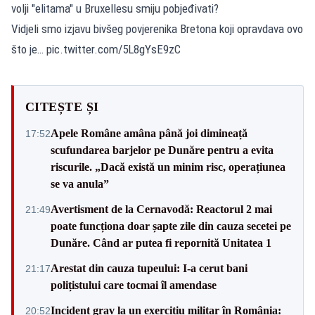
volji "elitama" u Bruxellesu smiju pobjeđivati?
Vidjeli smo izjavu bivšeg povjerenika Bretona koji opravdava ovo
što je… pic.twitter.com/5L8gYsE9zC
CITEȘTE ȘI
Apele Române amâna până joi dimineață
17:52
scufundarea barjelor pe Dunăre pentru a evita
riscurile. „Dacă există un minim risc, operațiunea
se va anula”
Avertisment de la Cernavodă: Reactorul 2 mai
21:49
poate funcționa doar șapte zile din cauza secetei pe
Dunăre. Când ar putea fi repornită Unitatea 1
Arestat din cauza tupeului: I-a cerut bani
21:17
polițistului care tocmai îl amendase
Incident grav la un exercițiu militar în România:
20:52