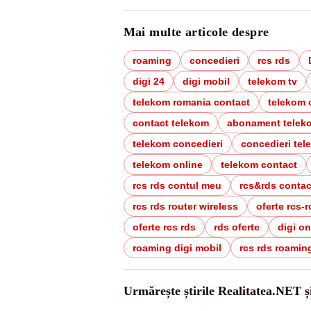
Mai multe articole despre
roaming
concedieri
rcs rds
digi 24
digi mobil
telekom tv
telekom romania contact
telekom 
contact telekom
abonament telek
telekom concedieri
concedieri tel
telekom online
telekom contact
rcs rds contul meu
rcs&rds contact
rcs rds router wireless
oferte rcs-
oferte rcs rds
rds oferte
digi on
roaming digi mobil
rcs rds roamin
Urmărește știrile Realitatea.NET ș