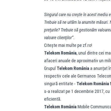
Singurul care nu creşte în acest mediu 
Trebuie să ne uităm la anumite măsuri. 
preţurile? Trebuie să gestionăm valoarea
valoare clienţilor”
.
Citește mai multe pe zf.ro!
Telekom România
, unul dintre cei m
afaceri anuale de aproximativ un mili
Grupul
Telekom România
a anunțat î
respectiv cele ale Germanos Telecom, 
singură entitate -
Telekom România
M
s-a realizat pe 1 decembrie 2017, cu
eficientă.
Telekom România
Mobile Communicat