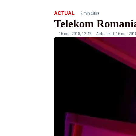
·
ACTUAL
2 min citire
Telekom Romania 
16 oct. 2018, 12:42
Actualizat: 16 oct. 201