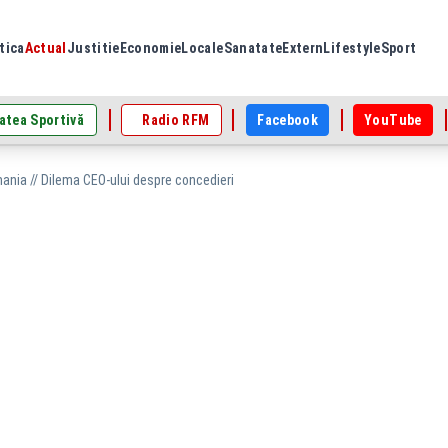
tica
Actual
Justitie
Economie
Locale
Sanatate
Extern
Lifestyle
Sport
atea Sportivă
Radio RFM
Facebook
YouTube
nia // Dilema CEO-ului despre concedieri