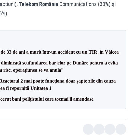
ctiuni),
Telekom România
Communications (30%) și
6%).
e 33 de ani a murit într-un accident cu un TIR, în Vâlcea
imineață scufundarea barjelor pe Dunăre pentru a evita
m risc, operațiunea se va anula”
eactorul 2 mai poate funcționa doar șapte zile din cauza
ea fi repornită Unitatea 1
 cerut bani polițistului care tocmai îl amendase