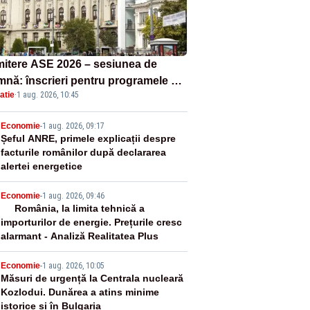
itere ASE 2026 – sesiunea de
mnă: înscrieri pentru programele de
atie
·
1 aug. 2026, 10:45
nță, masterat și doctorat
2
Economie
-
1 aug. 2026, 09:17
Șeful ANRE, primele explicații despre
facturile românilor după declararea
alertei energetice
3
Economie
-
1 aug. 2026, 09:46
România, la limita tehnică a
importurilor de energie. Prețurile cresc
alarmant - Analiză Realitatea Plus
4
Economie
-
1 aug. 2026, 10:05
Măsuri de urgență la Centrala nucleară
Kozlodui. Dunărea a atins minime
istorice și în Bulgaria