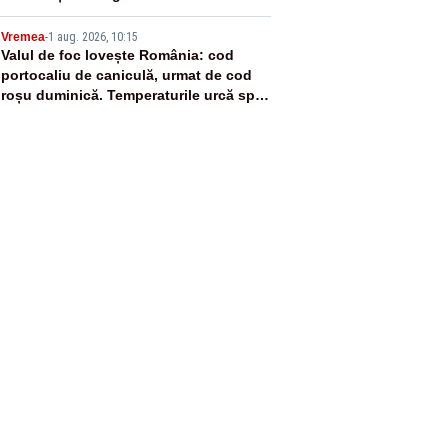
5
Vremea
-
1 aug. 2026, 10:15
Valul de foc lovește România: cod
portocaliu de caniculă, urmat de cod
roșu duminică. Temperaturile urcă spre
40°C