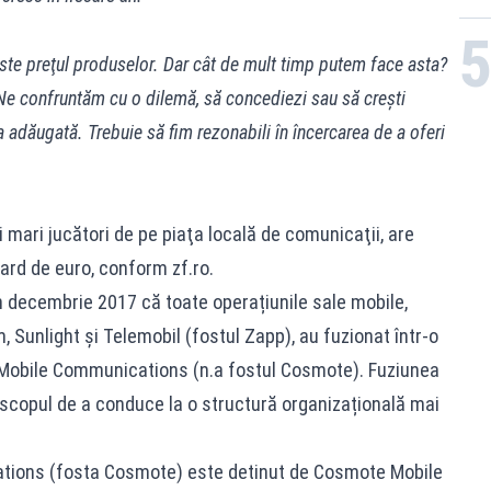
este preţul produselor. Dar cât de mult timp putem face asta?
Ne confruntăm cu o dilemă, să concediezi sau să creşti
 adăugată. Trebuie să fim rezonabili în încercarea de a oferi
ai mari jucători de pe piaţa locală de comunicaţii, are
ard de euro, conform zf.ro.
n decembrie 2017 că toate operațiunile sale mobile,
Sunlight și Telemobil (fostul Zapp), au fuzionat într-o
obile Communications (n.a fostul Cosmote). Fuziunea
 scopul de a conduce la o structură organizațională mai
ions (fosta Cosmote) este detinut de Cosmote Mobile