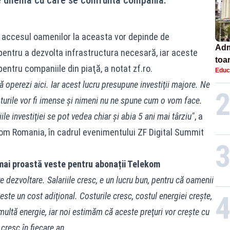
 accesul oamenilor la aceasta vor depinde de
Adm
pentru a dezvolta infrastructura necesară, iar aceste
toa
entru companiile din piaţă, a notat zf.ro.
Educ
lice
 operezi aici. Iar acest lucru presupune investiţii majore. Ne
sturile vor fi imense şi nimeni nu ne spune cum o vom face.
ile investiţiei se pot vedea chiar şi abia 5 ani mai târziu"
, a
om Romania, în cadrul evenimentului ZF Digital Summit
ai proastă veste pentru abonații Telekom
 dezvoltare. Salariile cresc, e un lucru bun, pentru că oamenii
este un cost adiţional. Costurile cresc, costul energiei creşte,
multă energie, iar noi estimăm că aceste preţuri vor creşte cu
cresc în fiecare an.