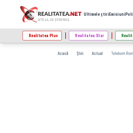
Ultimele știri
Emisiuni
Poli
Realitatea Plus
Realitatea Star
Realit
Acasă
Știri
Actual
Telekom Roma