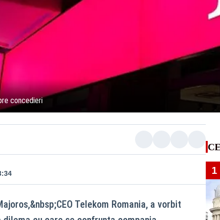
pre concedieri
CE
1
3:34
Majoros,&nbsp;CEO Telekom Romania, a vorbit
e dilema cu care se confrunta compania.