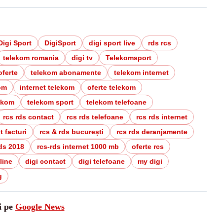
Digi Sport
DigiSport
digi sport live
rds rcs
telekom romania
digi tv
Telekomsport
oferte
telekom abonamente
telekom internet
om
internet telekom
oferte telekom
ekom
telekom sport
telekom telefoane
rcs rds contact
rcs rds telefoane
rcs rds internet
 facturi
rcs & rds bucurești
rcs rds deranjamente
rds 2018
rcs-rds internet 1000 mb
oferte rcs
line
digi contact
digi telefoane
my digi
g
i pe
Google News