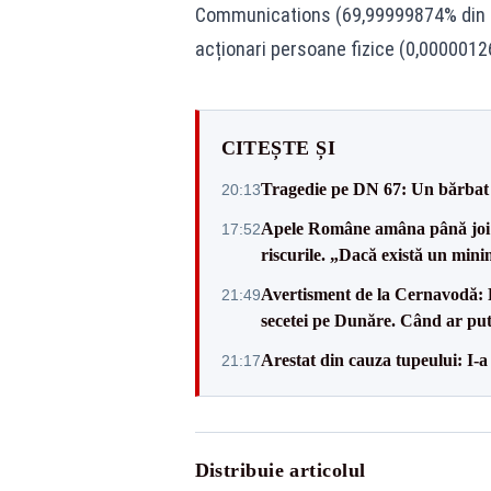
Communications (69,99999874% din a
acționari persoane fizice (0,0000012
CITEȘTE ȘI
Tragedie pe DN 67: Un bărbat d
20:13
Apele Române amâna până joi d
17:52
riscurile. „Dacă există un mini
Avertisment de la Cernavodă: R
21:49
secetei pe Dunăre. Când ar put
Arestat din cauza tupeului: I-a
21:17
Distribuie articolul