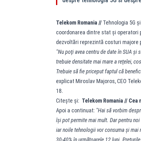
Telekom Romania //
Tehnologia 5G şi
coordonarea dintre stat şi operatori 
dezvoltări reprezintă costuri majore p
"Nu poţi avea centru de date în SUA şi să
trebuie densitate mai mare a reţelei, co
Trebuie să fie priceput faptul că benefici
explicat Miroslav Majoros, CEO Telek
18.
Citește și:
Telekom Romania // Cea m
Apoi a continuat:
"Hai să vorbim despre
îşi pot permite mai mult. Dar pentru noi 
iar noile tehnologii vor consuma şi mai 
30-40% în următoarele 12 luni. Preţurile 