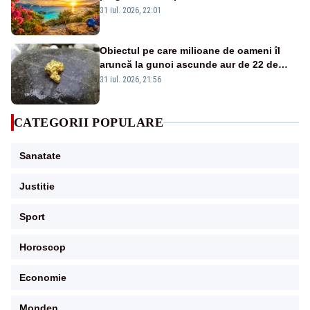
31 iul. 2026, 22:01
Obiectul pe care milioane de oameni îl
aruncă la gunoi ascunde aur de 22 de
carate. Descoperirea făcută de cercetători
31 iul. 2026, 21:56
CATEGORII POPULARE
Sanatate
Justitie
Sport
Horoscop
Economie
Monden