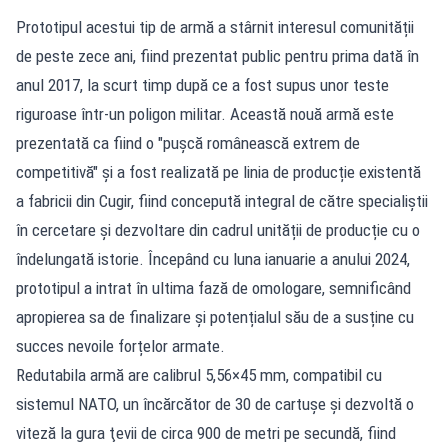
Prototipul acestui tip de armă a stârnit interesul comunității
de peste zece ani, fiind prezentat public pentru prima dată în
anul 2017, la scurt timp după ce a fost supus unor teste
riguroase într-un poligon militar. Această nouă armă este
prezentată ca fiind o "pușcă românească extrem de
competitivă" și a fost realizată pe linia de producție existentă
a fabricii din Cugir, fiind concepută integral de către specialiștii
în cercetare și dezvoltare din cadrul unității de producție cu o
îndelungată istorie. Începând cu luna ianuarie a anului 2024,
prototipul a intrat în ultima fază de omologare, semnificând
apropierea sa de finalizare și potențialul său de a susține cu
succes nevoile forțelor armate.
Redutabila armă are calibrul 5,56×45 mm, compatibil cu
sistemul NATO, un încărcător de 30 de cartuşe şi dezvoltă o
viteză la gura ţevii de circa 900 de metri pe secundă, fiind