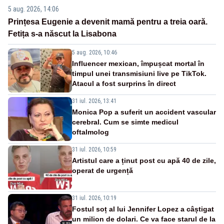
5 aug. 2026, 14:06
Prințesa Eugenie a devenit mamă pentru a treia oară.
Fetița s-a născut la Lisabona
5 aug. 2026, 10:46
Influencer mexican, împușcat mortal în
timpul unei transmisiuni live pe TikTok.
Atacul a fost surprins în direct
31 iul. 2026, 13:41
Monica Pop a suferit un accident vascular
cerebral. Cum se simte medicul
oftalmolog
31 iul. 2026, 10:59
Artistul care a ținut post cu apă 40 de zile,
operat de urgență
31 iul. 2026, 10:19
Fostul soț al lui Jennifer Lopez a câștigat
un milion de dolari. Ce va face starul de la