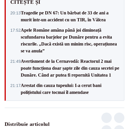
CITEȘTE ȘI
Tragedie pe DN 67: Un bărbat de 33 de ani a
20:13
murit într-un accident cu un TIR, în Vâlcea
Apele Române amâna până joi dimineață
17:52
scufundarea barjelor pe Dunăre pentru a evita
riscurile. „Dacă există un minim risc, operațiunea
se va anula”
Avertisment de la Cernavodă: Reactorul 2 mai
21:49
poate funcționa doar șapte zile din cauza secetei pe
Dunăre. Când ar putea fi repornită Unitatea 1
Arestat din cauza tupeului: I-a cerut bani
21:17
polițistului care tocmai îl amendase
Distribuie articolul