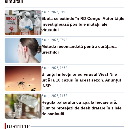
simultan
7 aug. 2026, 09:38
Ebola se extinde în RD Congo. Autoritățile
investighează posibile mutații ale
virusului
7 aug. 2026, 07:23
Metoda recomandată pentru curățarea
urechilor
6 aug. 2026, 22:53
Bilanțul infecțiilor cu virusul West Nile
urcă la 10 cazuri în acest sezon. Anunțul
INSP
6 aug. 2026, 21:53
Regula paharului cu apă la fiecare oră.
Cum te protejezi de deshidratare în zilele
de caniculă
JUSTITIE