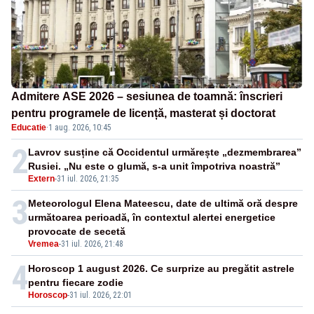
Admitere ASE 2026 – sesiunea de toamnă: înscrieri
pentru programele de licență, masterat și doctorat
Educatie
·
1 aug. 2026, 10:45
2
Lavrov susține că Occidentul urmărește „dezmembrarea”
Rusiei. „Nu este o glumă, s-a unit împotriva noastră”
Extern
-
31 iul. 2026, 21:35
3
Meteorologul Elena Mateescu, date de ultimă oră despre
următoarea perioadă, în contextul alertei energetice
provocate de secetă
Vremea
-
31 iul. 2026, 21:48
4
Horoscop 1 august 2026. Ce surprize au pregătit astrele
pentru fiecare zodie
Horoscop
-
31 iul. 2026, 22:01