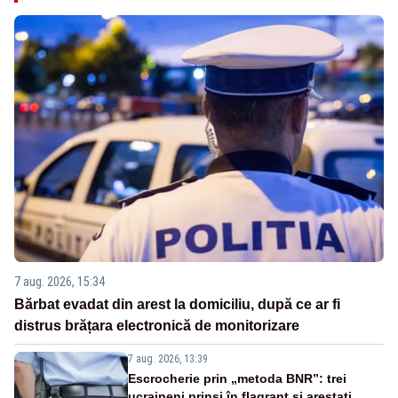
7 aug. 2026, 15:34
Bărbat evadat din arest la domiciliu, după ce ar fi
distrus brățara electronică de monitorizare
7 aug. 2026, 13:39
Escrocherie prin „metoda BNR”: trei
ucraineni prinși în flagrant și arestați.