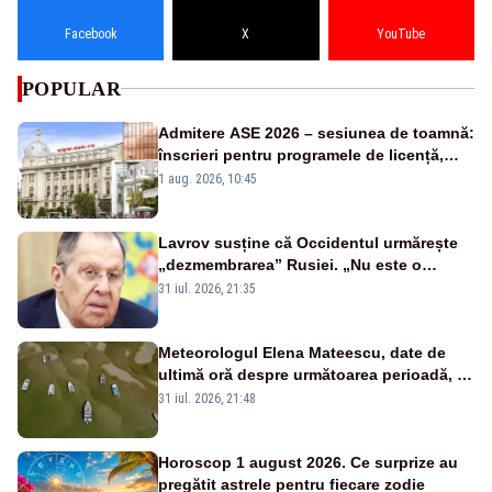
Facebook
X
YouTube
POPULAR
Admitere ASE 2026 – sesiunea de toamnă:
înscrieri pentru programele de licență,
masterat și doctorat
1 aug. 2026, 10:45
Lavrov susține că Occidentul urmărește
„dezmembrarea” Rusiei. „Nu este o
glumă, s-a unit împotriva noastră”
31 iul. 2026, 21:35
Meteorologul Elena Mateescu, date de
ultimă oră despre următoarea perioadă, în
contextul alertei energetice provocate de
31 iul. 2026, 21:48
secetă
Horoscop 1 august 2026. Ce surprize au
pregătit astrele pentru fiecare zodie