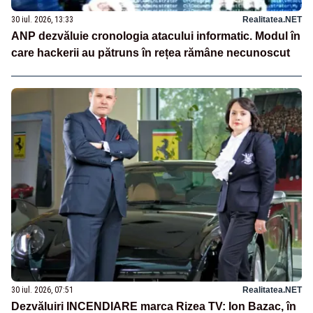
30 iul. 2026, 13:33
Realitatea.NET
ANP dezvăluie cronologia atacului informatic. Modul în
care hackerii au pătruns în rețea rămâne necunoscut
30 iul. 2026, 07:51
Realitatea.NET
Dezvăluiri INCENDIARE marca Rizea TV: Ion Bazac, în