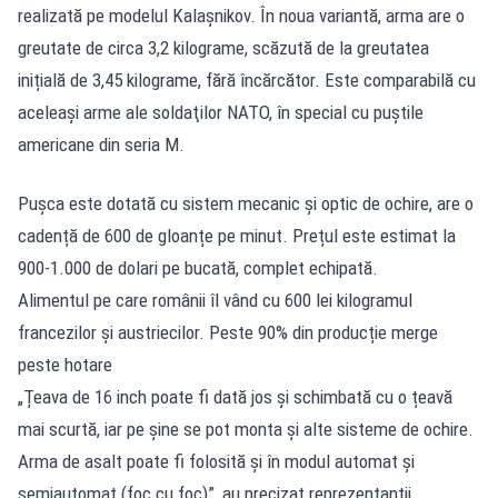
realizată pe modelul Kalașnikov. În noua variantă, arma are o
greutate de circa 3,2 kilograme, scăzută de la greutatea
inițială de 3,45 kilograme, fără încărcător. Este comparabilă cu
aceleaşi arme ale soldaţilor NATO, în special cu puştile
americane din seria M.
Pușca este dotată cu sistem mecanic și optic de ochire, are o
cadență de 600 de gloanțe pe minut. Prețul este estimat la
900-1.000 de dolari pe bucată, complet echipată.
Alimentul pe care românii îl vând cu 600 lei kilogramul
francezilor și austriecilor. Peste 90% din producție merge
peste hotare
„Țeava de 16 inch poate fi dată jos și schimbată cu o țeavă
mai scurtă, iar pe șine se pot monta și alte sisteme de ochire.
Arma de asalt poate fi folosită și în modul automat și
semiautomat (foc cu foc)”, au precizat reprezentanții