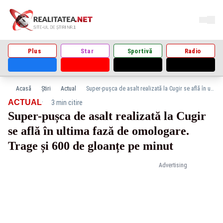
Plus
Star
Sportivă
Radio
Acasă
Știri
Actual
Super-pușca de asalt realizată la Cugir se află în ultima fază de omologare. Trage și 600 de gloanțe pe minut
·
ACTUAL
3 min citire
Super-pușca de asalt realizată la Cugir
se află în ultima fază de omologare.
Trage și 600 de gloanțe pe minut
Advertising