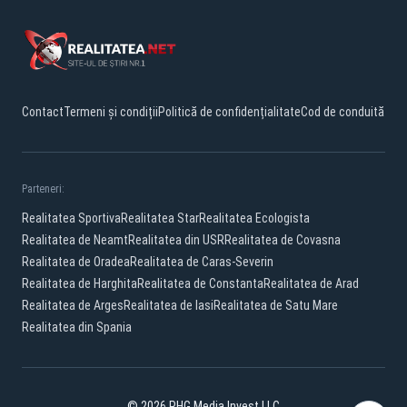
Contact
Termeni și condiții
Politică de confidențialitate
Cod de conduită
Parteneri:
Realitatea Sportiva
Realitatea Star
Realitatea Ecologista
Realitatea de Neamt
Realitatea din USR
Realitatea de Covasna
Realitatea de Oradea
Realitatea de Caras-Severin
Realitatea de Harghita
Realitatea de Constanta
Realitatea de Arad
Realitatea de Arges
Realitatea de Iasi
Realitatea de Satu Mare
Realitatea din Spania
© 2026 PHG Media Invest LLC