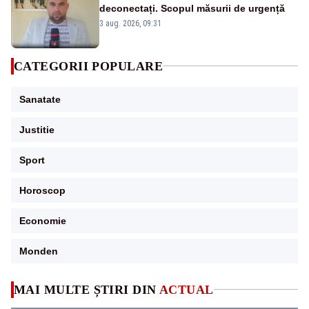
deconectați. Scopul măsurii de urgență
3 aug. 2026, 09:31
CATEGORII POPULARE
Sanatate
Justitie
Sport
Horoscop
Economie
Monden
MAI MULTE ȘTIRI DIN
ACTUAL