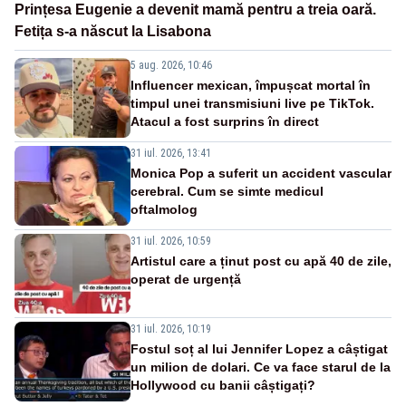
Prințesa Eugenie a devenit mamă pentru a treia oară.
Fetița s-a născut la Lisabona
5 aug. 2026, 10:46
Influencer mexican, împușcat mortal în
timpul unei transmisiuni live pe TikTok.
Atacul a fost surprins în direct
31 iul. 2026, 13:41
Monica Pop a suferit un accident vascular
cerebral. Cum se simte medicul
oftalmolog
31 iul. 2026, 10:59
Artistul care a ținut post cu apă 40 de zile,
operat de urgență
31 iul. 2026, 10:19
Fostul soț al lui Jennifer Lopez a câștigat
un milion de dolari. Ce va face starul de la
Hollywood cu banii câștigați?