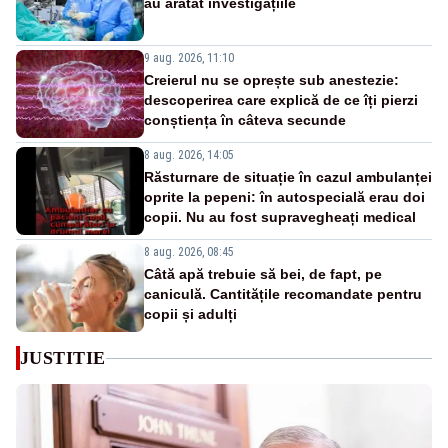
au arătat investigațiile
9 aug. 2026, 11:10
Creierul nu se oprește sub anestezie:
descoperirea care explică de ce îți pierzi
conștiența în câteva secunde
8 aug. 2026, 14:05
Răsturnare de situație în cazul ambulanței
oprite la pepeni: în autospecială erau doi
copii. Nu au fost supravegheați medical
8 aug. 2026, 08:45
Câtă apă trebuie să bei, de fapt, pe
caniculă. Cantitățile recomandate pentru
copii și adulți
JUSTITIE