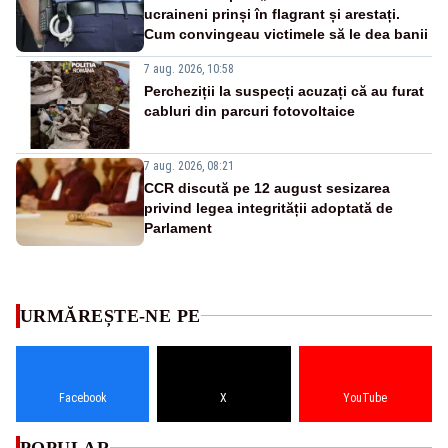
ucraineni prinși în flagrant și arestați.
Cum convingeau victimele să le dea banii
7 aug. 2026, 10:58
Percheziții la suspecți acuzați că au furat
cabluri din parcuri fotovoltaice
7 aug. 2026, 08:21
CCR discută pe 12 august sesizarea
privind legea integrității adoptată de
Parlament
URMĂREȘTE-NE PE
Facebook
X
YouTube
POPULAR