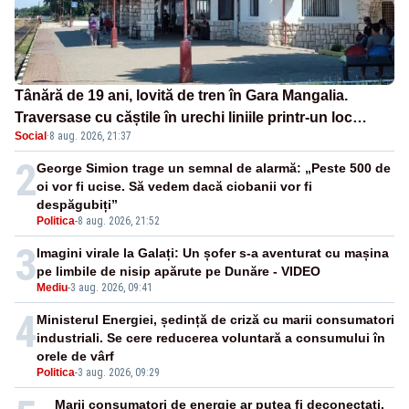
Tânără de 19 ani, lovită de tren în Gara Mangalia.
Traversase cu căștile în urechi liniile printr-un loc
Social
·
8 aug. 2026, 21:37
nepermis
2
George Simion trage un semnal de alarmă: „Peste 500 de
oi vor fi ucise. Să vedem dacă ciobanii vor fi
despăgubiți”
Politica
-
8 aug. 2026, 21:52
3
Imagini virale la Galați: Un șofer s-a aventurat cu mașina
pe limbile de nisip apărute pe Dunăre - VIDEO
Mediu
-
3 aug. 2026, 09:41
4
Ministerul Energiei, ședință de criză cu marii consumatori
industriali. Se cere reducerea voluntară a consumului în
orele de vârf
Politica
-
3 aug. 2026, 09:29
Marii consumatori de energie ar putea fi deconectați.