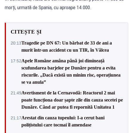
morți, urmată de Spania, cu aproape 14.000.
CITEȘTE ȘI
Tragedie pe DN 67: Un bărbat de 33 de ani a
20:13
murit într-un accident cu un TIR, în Vâlcea
Apele Române amâna până joi dimineață
17:52
scufundarea barjelor pe Dunăre pentru a evita
riscurile. „Dacă există un minim risc, operațiunea
se va anula”
Avertisment de la Cernavodă: Reactorul 2 mai
21:49
poate funcționa doar șapte zile din cauza secetei pe
Dunăre. Când ar putea fi repornită Unitatea 1
Arestat din cauza tupeului: I-a cerut bani
21:17
polițistului care tocmai îl amendase