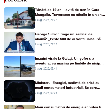
Tânără de 19 ani, lovită de tren în Gara
Mangalia. Traversase cu căștile în urechi
liniile printr-un loc nepermis
8 aug. 2026, 21:37
George Simion trage un semnal de
alarmă: „Peste 500 de oi vor fi ucise. Să
vedem dacă ciobanii vor fi despăgubiți”
8 aug. 2026, 21:52
Imagini virale la Galați: Un șofer s-a
aventurat cu mașina pe limbile de nisip
apărute pe Dunăre - VIDEO
3 aug. 2026, 09:41
Ministerul Energiei, ședință de criză cu
marii consumatori industriali. Se cere
reducerea voluntară a consumului în
3 aug. 2026, 09:29
orele de vârf
Marii consumatori de energie ar putea fi