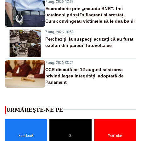
7 aug. 2026, 13:39
Escrocherie prin „metoda BNR”: trei
ucraineni prinși în flagrant și arestați.
Cum convingeau victimele să le dea banii
7 aug. 2026, 10:58
Percheziții la suspecți acuzați că au furat
cabluri din parcuri fotovoltaice
7 aug. 2026, 08:21
CCR discută pe 12 august sesizarea
privind legea integrității adoptată de
Parlament
URMĂREȘTE-NE PE
Facebook
X
YouTube