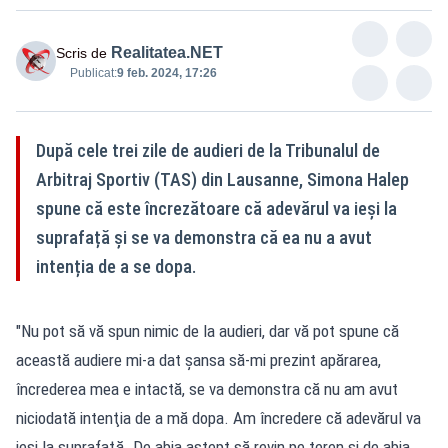
Realitatea.NET
Scris de
Publicat:
9 feb. 2024, 17:26
După cele trei zile de audieri de la Tribunalul de
Arbitraj Sportiv (TAS) din Lausanne, Simona Halep
spune că este încrezătoare că adevărul va ieși la
suprafață și se va demonstra că ea nu a avut
intenția de a se dopa.
"Nu pot să vă spun nimic de la audieri, dar vă pot spune că
această audiere mi-a dat şansa să-mi prezint apărarea,
încrederea mea e intactă, se va demonstra că nu am avut
niciodată intenţia de a mă dopa. Am încredere că adevărul va
ieşi la suprafaţă. De abia aştept să revin pe teren şi de abia