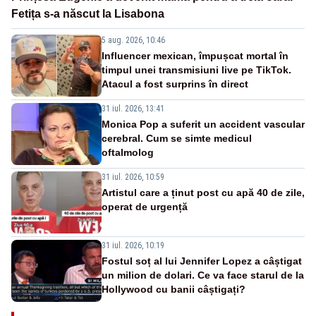
Fetița s-a născut la Lisabona
5 aug. 2026, 10:46
Influencer mexican, împușcat mortal în
timpul unei transmisiuni live pe TikTok.
Atacul a fost surprins în direct
31 iul. 2026, 13:41
Monica Pop a suferit un accident vascular
cerebral. Cum se simte medicul
oftalmolog
31 iul. 2026, 10:59
Artistul care a ținut post cu apă 40 de zile,
operat de urgență
31 iul. 2026, 10:19
Fostul soț al lui Jennifer Lopez a câștigat
un milion de dolari. Ce va face starul de la
Hollywood cu banii câștigați?