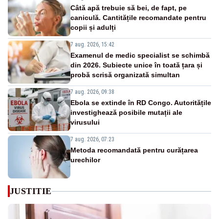
Câtă apă trebuie să bei, de fapt, pe
caniculă. Cantitățile recomandate pentru
copii și adulți
7 aug. 2026, 15:42
Examenul de medic specialist se schimbă
din 2026. Subiecte unice în toată țara și
probă scrisă organizată simultan
7 aug. 2026, 09:38
Ebola se extinde în RD Congo. Autoritățile
investighează posibile mutații ale
virusului
7 aug. 2026, 07:23
Metoda recomandată pentru curățarea
urechilor
JUSTITIE