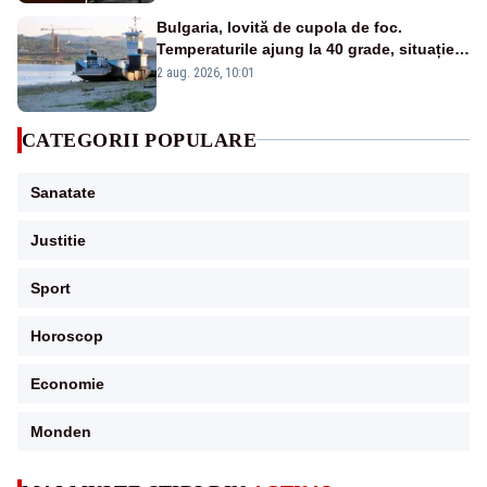
Bulgaria, lovită de cupola de foc.
Temperaturile ajung la 40 grade, situație
critică pe Dunăre
2 aug. 2026, 10:01
CATEGORII POPULARE
Sanatate
Justitie
Sport
Horoscop
Economie
Monden