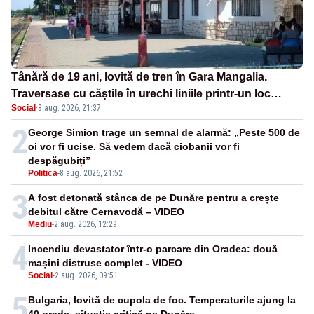
Tânără de 19 ani, lovită de tren în Gara Mangalia.
Traversase cu căștile în urechi liniile printr-un loc
Social
·
8 aug. 2026, 21:37
nepermis
2
George Simion trage un semnal de alarmă: „Peste 500 de
oi vor fi ucise. Să vedem dacă ciobanii vor fi
despăgubiți”
Politica
-
8 aug. 2026, 21:52
3
A fost detonată stânca de pe Dunăre pentru a crește
debitul către Cernavodă – VIDEO
Mediu
-
2 aug. 2026, 12:29
4
Incendiu devastator într-o parcare din Oradea: două
mașini distruse complet - VIDEO
Social
-
2 aug. 2026, 09:51
5
Bulgaria, lovită de cupola de foc. Temperaturile ajung la