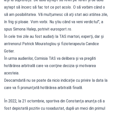
aştept să încerc să fac tot ce pot acolo. O să vorbim când o
să am posibilitatea. Vă mulţumesc că aţi stat aici atâtea zile,
în frig şi ploaie. Vom vorbi. Nu ştiu când va veni verdictul", a
spus Simona Halep, potrivit eurosport.ro.
În cele trei zile au fost audiaţi la TAS martori, experţi, dar şi
antrenorul Patrick Mouratoglou şi fizioterapeuta Candice
Gotier.
În urma audierilor, Comisia TAS va delibera şi va pregăti
hotărârea arbitrală care va conţine decizia şi motivarea
acesteia.
Deocamdată nu se poate da nicio indicaţie cu privire la data la
care va fi pronunţată hotărârea arbitrală finală.
În 2022, la 21 octombrie, sportiva din Constanţa anunţa că a
fost depistată pozitiv cu roxadustat, după un meci din primul