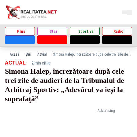
Plus
Star
Sportivă
Radio
Acasă
Știri
Actual
Simona Halep, încrezătoare după cele trei zile de audieri de la Tribunalul de Arbitraj Sportiv: „Adevărul va ieşi la suprafaţă”
·
ACTUAL
2 min citire
Simona Halep, încrezătoare după cele
trei zile de audieri de la Tribunalul de
Arbitraj Sportiv: „Adevărul va ieşi la
suprafaţă”
Advertising