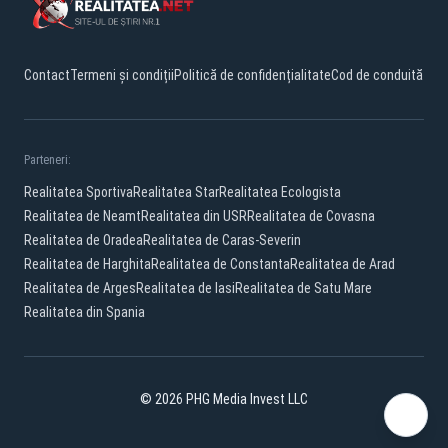
Contact
Termeni și condiții
Politică de confidențialitate
Cod de conduită
Parteneri:
Realitatea Sportiva
Realitatea Star
Realitatea Ecologista
Realitatea de Neamt
Realitatea din USR
Realitatea de Covasna
Realitatea de Oradea
Realitatea de Caras-Severin
Realitatea de Harghita
Realitatea de Constanta
Realitatea de Arad
Realitatea de Arges
Realitatea de Iasi
Realitatea de Satu Mare
Realitatea din Spania
© 2026 PHG Media Invest LLC
Facebook
YouTube
X
TikTok