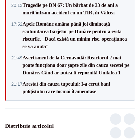
Tragedie pe DN 67: Un bărbat de 33 de ani a
20:13
murit într-un accident cu un TIR, în Vâlcea
Apele Române amâna până joi dimineață
17:52
scufundarea barjelor pe Dunăre pentru a evita
riscurile. „Dacă există un minim risc, operațiunea
se va anula”
Avertisment de la Cernavodă: Reactorul 2 mai
21:49
poate funcționa doar șapte zile din cauza secetei pe
Dunăre. Când ar putea fi repornită Unitatea 1
Arestat din cauza tupeului: I-a cerut bani
21:17
polițistului care tocmai îl amendase
Distribuie articolul