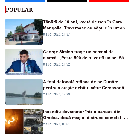
POPULAR
Tânără de 19 ani, lovită de tren în Gara
Mangalia. Traversase cu căștile în urechi
liniile printr-un loc nepermis
8 aug. 2026, 21:37
George Simion trage un semnal de
alarmă: „Peste 500 de oi vor fi ucise. Să
vedem dacă ciobanii vor fi despăgubiți”
8 aug. 2026, 21:52
A fost detonată stânca de pe Dunăre
pentru a crește debitul către Cernavodă –
VIDEO
2 aug. 2026, 12:29
Incendiu devastator într-o parcare din
Oradea: două mașini distruse complet -
VIDEO
2 aug. 2026, 09:51