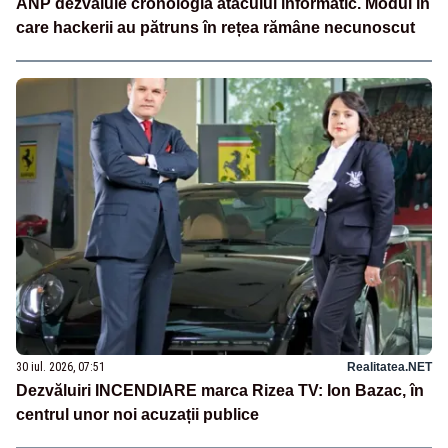
ANP dezvăluie cronologia atacului informatic. Modul în
care hackerii au pătruns în rețea rămâne necunoscut
30 iul. 2026, 07:51
Realitatea.NET
Dezvăluiri INCENDIARE marca Rizea TV: Ion Bazac, în
centrul unor noi acuzații publice