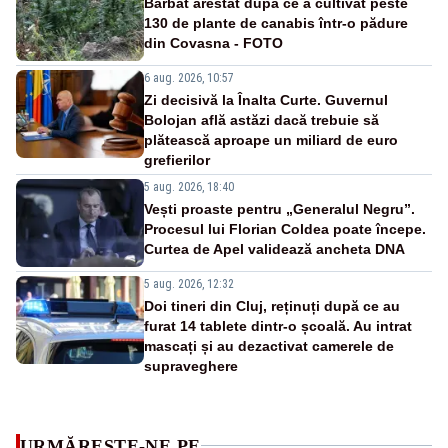
Bărbat arestat după ce a cultivat peste
130 de plante de canabis într-o pădure
din Covasna - FOTO
6 aug. 2026, 10:57
Zi decisivă la Înalta Curte. Guvernul
Bolojan află astăzi dacă trebuie să
plătească aproape un miliard de euro
grefierilor
5 aug. 2026, 18:40
Vești proaste pentru „Generalul Negru”.
Procesul lui Florian Coldea poate începe.
Curtea de Apel validează ancheta DNA
5 aug. 2026, 12:32
Doi tineri din Cluj, reținuți după ce au
furat 14 tablete dintr-o școală. Au intrat
mascați și au dezactivat camerele de
supraveghere
URMĂREȘTE-NE PE