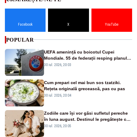
Facebook
X
YouTube
POPULAR
UEFA amenință cu boicotul Cupei
Mondiale. 55 de federații resping planul
FIFA al lui Infantino
30 iul. 2026, 20:03
Cum prepari cel mai bun sos tzatziki.
Rețeta originală grecească, pas cu pas
30 iul. 2026, 20:04
Zodiile care își vor găsi sufletul pereche
în luna august. Destinul le pregătește cea
mai mare surpriză
30 iul. 2026, 20:05