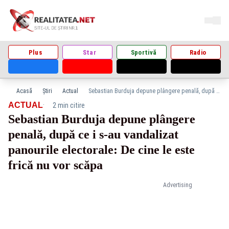
Plus
Star
Sportivă
Radio
Acasă
Știri
Actual
Sebastian Burduja depune plângere penală, după ce i s-au vandalizat panourile electorale: De cine le este frică nu vor scăpa
·
ACTUAL
2 min citire
Sebastian Burduja depune plângere
penală, după ce i s-au vandalizat
panourile electorale: De cine le este
frică nu vor scăpa
Advertising