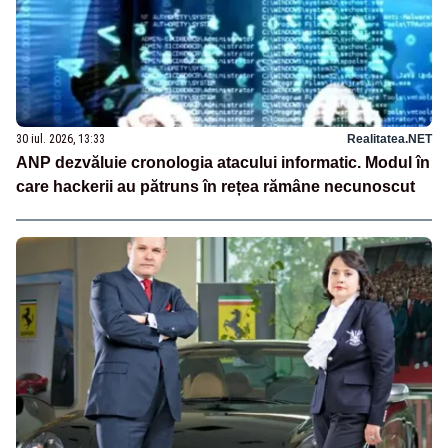
30 iul. 2026, 13:33
Realitatea.NET
ANP dezvăluie cronologia atacului informatic. Modul în
care hackerii au pătruns în rețea rămâne necunoscut