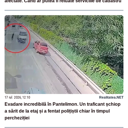
afectate. Când ar putea fi reluate serviciile de cadastru
17 iul. 2026, 12:10
Realitatea.NET
Evadare incredibilă în Pantelimon. Un traficant șchiop
a sărit de la etaj și a fentat polițiștii chiar în timpul
percheziției