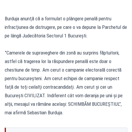
Burduja anunţă că a formulat o plângere penală pentru
infracţiunea de distrugere, pe care o va depune la Parchetul de
pe lângă Judecătoria Sectorul 1 Bucureşti.
”Camerele de supraveghere din zonă au surprins făptuitorii,
astfel că tragerea lor la răspundere penală este doar o
chestiune de timp. Am cerut o campanie electorală corectă
pentru bucureşteni. Am cerut echipei de campanie respect
faţă de toţi ceilalţi contracandidaţi. Am cerut şi cer un
Bucureşti CIVILIZAT. Indiferent cât vom deranja pe unii şi pe
alţii, mesajul va rămâne acelaşi: SCHIMBĂM BUCUREŞTIUL”,
mai afirmă Sebastian Burduja.