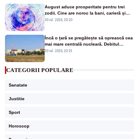
August aduce prosperitate pentru trei
zodii. Cine are noroc la bani, carieră și
iubire
30 iul. 2026, 20:20
Încă o țară se pregătește să oprească cea
mai mare centrală nucleară. Debitul
Dunării a ajuns la un nivel critic
30 iul. 2026, 20:25
CATEGORII POPULARE
Sanatate
Justitie
Sport
Horoscop