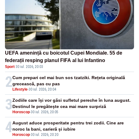
UEFA amenință cu boicotul Cupei Mondiale. 55 de
federații resping planul FIFA al lui Infantino
Sport
·
30 iul. 2026, 20:03
2
Cum prepari cel mai bun sos tzatziki. Rețeta originală
grecească, pas cu pas
Lifestyle
-
30 iul. 2026, 20:04
3
Zodiile care își vor găsi sufletul pereche în luna august.
Destinul le pregătește cea mai mare surpriză
Horoscop
-
30 iul. 2026, 20:05
4
August aduce prosperitate pentru trei zodii. Cine are
noroc la bani, carieră și iubire
Horoscop
-
30 iul. 2026, 20:20