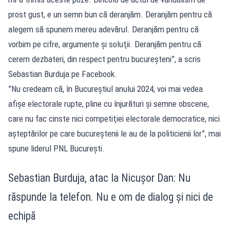
prost gust, e un semn bun că deranjăm. Deranjăm pentru că
alegem să spunem mereu adevărul. Deranjăm pentru că
vorbim pe cifre, argumente şi soluţii. Deranjăm pentru că
cerem dezbateri, din respect pentru bucureşteni”, a scris
Sebastian Burduja pe Facebook.
”Nu credeam că, în Bucureştiul anului 2024, voi mai vedea
afişe electorale rupte, pline cu înjurături şi semne obscene,
care nu fac cinste nici competiţiei electorale democratice, nici
aşteptărilor pe care bucureştenii le au de la politicienii lor”, mai
spune liderul PNL Bucureşti.
Sebastian Burduja, atac la Nicușor Dan: Nu
răspunde la telefon. Nu e om de dialog și nici de
echipă