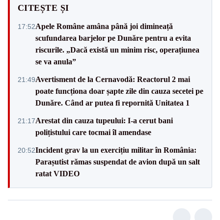
CITEȘTE ȘI
Apele Române amâna până joi dimineață
17:52
scufundarea barjelor pe Dunăre pentru a evita
riscurile. „Dacă există un minim risc, operațiunea
se va anula”
Avertisment de la Cernavodă: Reactorul 2 mai
21:49
poate funcționa doar șapte zile din cauza secetei pe
Dunăre. Când ar putea fi repornită Unitatea 1
Arestat din cauza tupeului: I-a cerut bani
21:17
polițistului care tocmai îl amendase
Incident grav la un exercițiu militar în România:
20:52
Parașutist rămas suspendat de avion după un salt
ratat VIDEO