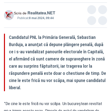
Realitatea.NET
Scris de
Publicat:
8 mai 2024, 09:44
Candidatul PNL la Primăria Generală, Sebastian
Burduja, a anunţat că depune plângere penală, după
ce i s-au vandalizat panourile electorale în Capitală,
el afirmând că sunt camere de supraveghere în zonă
care au surprins făptuitorii, iar tragerea lor la
răspundere penală este doar o chestiune de timp. De
cine le este frică nu vor scăpa, mai spune candidatul
liberal.
”De cine le este frică nu vor scăpa. Un bucureştean revoltat
mi-a trimis aceste poze. Dincolo de actul de vandalism de