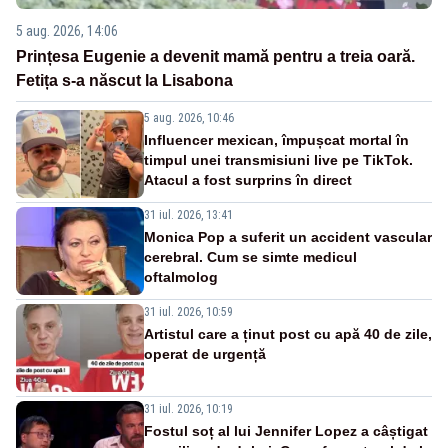
5 aug. 2026, 14:06
Prințesa Eugenie a devenit mamă pentru a treia oară.
Fetița s-a născut la Lisabona
5 aug. 2026, 10:46
Influencer mexican, împușcat mortal în
timpul unei transmisiuni live pe TikTok.
Atacul a fost surprins în direct
31 iul. 2026, 13:41
Monica Pop a suferit un accident vascular
cerebral. Cum se simte medicul
oftalmolog
31 iul. 2026, 10:59
Artistul care a ținut post cu apă 40 de zile,
operat de urgență
31 iul. 2026, 10:19
Fostul soț al lui Jennifer Lopez a câștigat