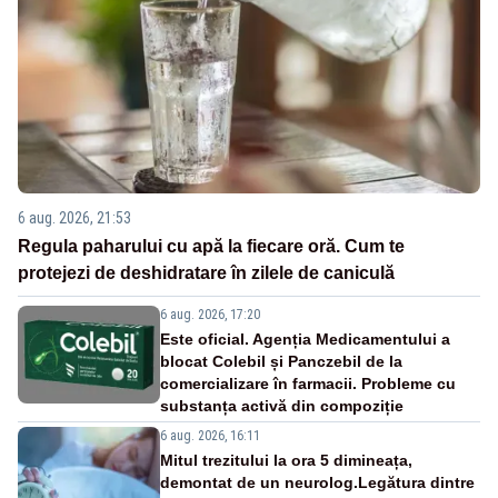
6 aug. 2026, 21:53
Regula paharului cu apă la fiecare oră. Cum te
protejezi de deshidratare în zilele de caniculă
6 aug. 2026, 17:20
Este oficial. Agenția Medicamentului a
blocat Colebil și Panczebil de la
comercializare în farmacii. Probleme cu
substanța activă din compoziție
6 aug. 2026, 16:11
Mitul trezitului la ora 5 dimineața,
demontat de un neurolog.Legătura dintre