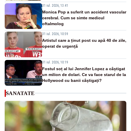
31 iul. 2026, 13:41
Monica Pop a suferit un accident vascular
cerebral. Cum se simte medicul
oftalmolog
31 iul. 2026, 10:59
Artistul care a ținut post cu apă 40 de zile,
operat de urgență
31 iul. 2026, 10:19
Fostul soț al lui Jennifer Lopez a câștigat
un milion de dolari. Ce va face starul de la
Hollywood cu banii câștigați?
SANATATE