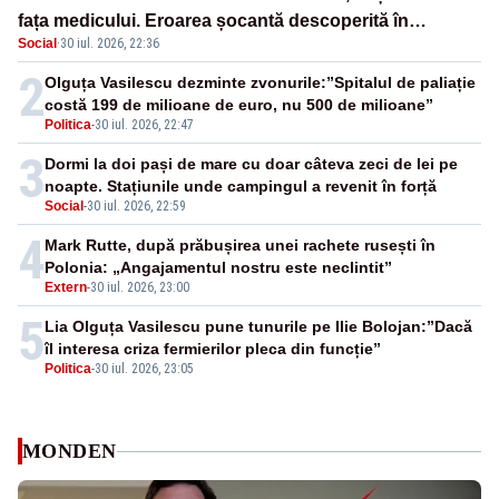
fața medicului. Eroarea șocantă descoperită în
Social
·
30 iul. 2026, 22:36
sistemul statului
2
Olguța Vasilescu dezminte zvonurile:”Spitalul de paliație
costă 199 de milioane de euro, nu 500 de milioane”
Politica
-
30 iul. 2026, 22:47
3
Dormi la doi pași de mare cu doar câteva zeci de lei pe
noapte. Stațiunile unde campingul a revenit în forță
Social
-
30 iul. 2026, 22:59
4
Mark Rutte, după prăbușirea unei rachete rusești în
Polonia: „Angajamentul nostru este neclintit”
Extern
-
30 iul. 2026, 23:00
5
Lia Olguța Vasilescu pune tunurile pe Ilie Bolojan:”Dacă
îl interesa criza fermierilor pleca din funcție”
Politica
-
30 iul. 2026, 23:05
MONDEN