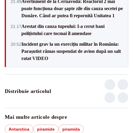
Avertisment de la Cernavodă: Reactorul 2 mai
21:49
poate funcționa doar șapte zile din cauza secetei pe
Dunăre. Când ar putea fi repornită Unitatea 1
Arestat din cauza tupeului: I-a cerut bani
21:17
polițistului care tocmai îl amendase
Incident grav la un exercițiu militar în România:
20:52
Parașutist rămas suspendat de avion după un salt
ratat VIDEO
Distribuie articolul
Mai multe articole despre
Antarctica
piramide
piramida