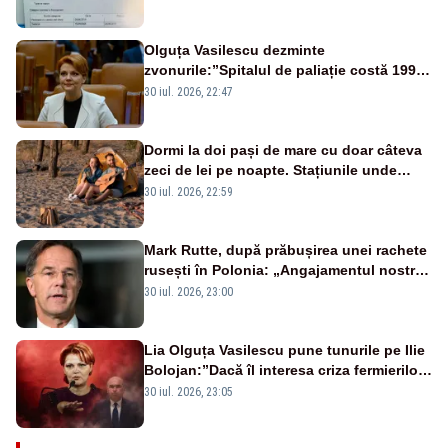
Olguța Vasilescu dezminte
zvonurile:”Spitalul de paliație costă 199
de milioane de euro, nu 500 de milioane”
30 iul. 2026, 22:47
Dormi la doi pași de mare cu doar câteva
zeci de lei pe noapte. Stațiunile unde
campingul a revenit în forță
30 iul. 2026, 22:59
Mark Rutte, după prăbușirea unei rachete
rusești în Polonia: „Angajamentul nostru
este neclintit”
30 iul. 2026, 23:00
Lia Olguța Vasilescu pune tunurile pe Ilie
Bolojan:”Dacă îl interesa criza fermierilor
pleca din funcție”
30 iul. 2026, 23:05