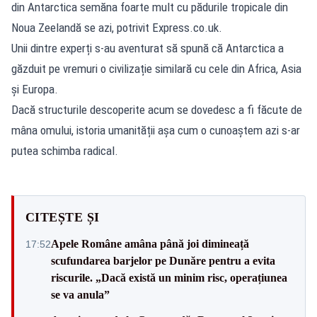
din Antarctica semăna foarte mult cu pădurile tropicale din
Noua Zeelandă se azi, potrivit Express.co.uk.
Unii dintre experți s-au aventurat să spună că Antarctica a
găzduit pe vremuri o civilizație similară cu cele din Africa, Asia
și Europa.
Dacă structurile descoperite acum se dovedesc a fi făcute de
mâna omului, istoria umanității așa cum o cunoaștem azi s-ar
putea schimba radical.
CITEȘTE ȘI
Apele Române amâna până joi dimineață
17:52
scufundarea barjelor pe Dunăre pentru a evita
riscurile. „Dacă există un minim risc, operațiunea
se va anula”