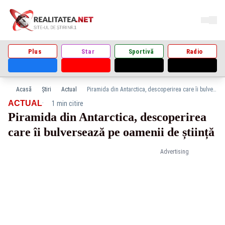
Plus
Star
Sportivă
Radio
Acasă
Știri
Actual
Piramida din Antarctica, descoperirea care îi bulversează pe oamenii de știință
·
ACTUAL
1 min citire
Piramida din Antarctica, descoperirea
care îi bulversează pe oamenii de știință
Advertising