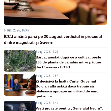
6 aug. 2026, 16:49
ÎCCJ amână până pe 20 august verdictul în procesul
dintre magistrați și Guvern
6 aug. 2026, 13:25
Bărbat arestat după ce a cultivat peste
130 de plante de canabis într-o pădure
din Covasna - FOTO
6 aug. 2026, 10:57
Zi decisivă la Înalta Curte. Guvernul
Bolojan află astăzi dacă trebuie să
plătească aproape un miliard de euro
grefierilor
5 aug. 2026, 18:40
Vești proaste pentru „Generalul Negru”.