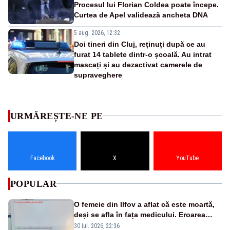
Procesul lui Florian Coldea poate începe.
Curtea de Apel validează ancheta DNA
5 aug. 2026, 12:32
Doi tineri din Cluj, reținuți după ce au
furat 14 tablete dintr-o școală. Au intrat
mascați și au dezactivat camerele de
supraveghere
URMĂREȘTE-NE PE
Facebook
X
YouTube
POPULAR
O femeie din Ilfov a aflat că este moartă,
deși se afla în fața medicului. Eroarea
șocantă descoperită în sistemul statului
30 iul. 2026, 22:36