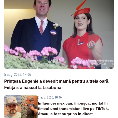
5 aug. 2026, 14:06
Prințesa Eugenie a devenit mamă pentru a treia oară.
Fetița s-a născut la Lisabona
5 aug. 2026, 10:46
Influencer mexican, împușcat mortal în
timpul unei transmisiuni live pe TikTok.
Atacul a fost surprins în direct