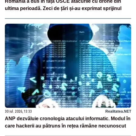
România a dus în fața OSCE atacurile cu drone din
ultima perioadă. Zeci de țări și-au exprimat sprijinul
30 iul. 2026, 13:33
Realitatea.NET
ANP dezvăluie cronologia atacului informatic. Modul în
care hackerii au pătruns în rețea rămâne necunoscut