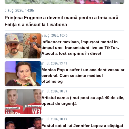
5 aug. 2026, 14:06
Prințesa Eugenie a devenit mamă pentru a treia oară.
Fetița s-a născut la Lisabona
5 aug. 2026, 10:46
Influencer mexican, împușcat mortal în
timpul unei transmisiuni live pe TikTok.
Atacul a fost surprins în direct
31 iul. 2026, 13:41
Monica Pop a suferit un accident vascular
cerebral. Cum se simte medicul
oftalmolog
31 iul. 2026, 10:59
Artistul care a ținut post cu apă 40 de zile,
operat de urgență
31 iul. 2026, 10:19
Fostul soț al lui Jennifer Lopez a câștigat