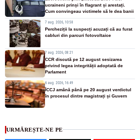
ucraineni prinși în flagrant și arestați.
Cum convingeau victimele să le dea banii
7 aug. 2026, 10:58
Percheziții la suspecți acuzați că au furat
cabluri din parcuri fotovoltaice
7 aug. 2026, 08:21
CCR discută pe 12 august sesizarea
privind legea integrității adoptată de
Parlament
6 aug. 2026, 16:49
ÎCCJ amână până pe 20 august verdictul
în procesul dintre magistrați și Guvern
URMĂREȘTE-NE PE