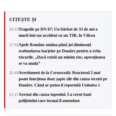
CITEȘTE ȘI
Tragedie pe DN 67: Un bărbat de 33 de ani a
20:13
murit într-un accident cu un TIR, în Vâlcea
Apele Române amâna până joi dimineață
17:52
scufundarea barjelor pe Dunăre pentru a evita
riscurile. „Dacă există un minim risc, operațiunea
se va anula”
Avertisment de la Cernavodă: Reactorul 2 mai
21:49
poate funcționa doar șapte zile din cauza secetei pe
Dunăre. Când ar putea fi repornită Unitatea 1
Arestat din cauza tupeului: I-a cerut bani
21:17
polițistului care tocmai îl amendase