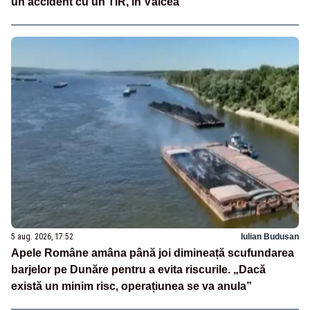
un accident cu un TIR, în Vâlcea
5 aug. 2026, 17:52
Iulian Budusan
Apele Române amâna până joi dimineață scufundarea
barjelor pe Dunăre pentru a evita riscurile. „Dacă
există un minim risc, operațiunea se va anula”