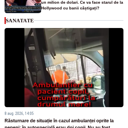
un milion de dolari. Ce va face starul de la
Hollywood cu banii câștigați?
SANATATE
8 aug. 2026, 14:05
Răsturnare de situație în cazul ambulanței oprite la
pepeni: în autospecială erau doi copii. Nu au fost