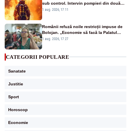
sub control. Intervin pompieri din două
județe și un elicopter
1 aug. 2026, 17:11
Românii refuză noile restricții impuse de
Bolojan. „Economie să facă la Palatul
Victoria!”
1 aug. 2026, 17:27
CATEGORII POPULARE
Sanatate
Justitie
Sport
Horoscop
Economie