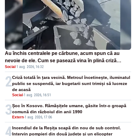
Au închis centralele pe cărbune, acum spun că au
nevoie de ele. Cum se pasează vina în plină criză
Social
·
1 aug. 2026, 16:32
energetică
2
Criză totală în țara vecină. Metroul încetinește, iluminatul
public se suspendă, iar bugetarii sunt trimiși să lucreze
de acasă
Social
-
1 aug. 2026, 16:51
3
Șoc în Kosovo. Rămășițele umane, găsite într-o groapă
comună din războiul din anii 1990
Extern
-
1 aug. 2026, 17:06
4
Incendiul de la Reșița scapă din nou de sub control.
Intervin pompieri din două județe și un elicopter