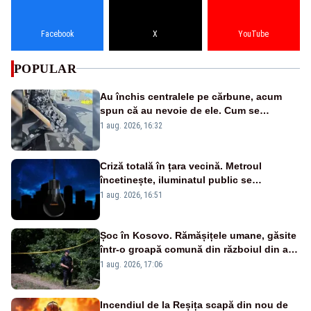
Facebook
X
YouTube
POPULAR
Au închis centralele pe cărbune, acum
spun că au nevoie de ele. Cum se
pasează vina în plină criză energetică
1 aug. 2026, 16:32
Criză totală în țara vecină. Metroul
încetinește, iluminatul public se
suspendă, iar bugetarii sunt trimiși să
1 aug. 2026, 16:51
lucreze de acasă
Șoc în Kosovo. Rămășițele umane, găsite
într-o groapă comună din războiul din anii
1990
1 aug. 2026, 17:06
Incendiul de la Reșița scapă din nou de