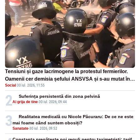
Tensiuni și gaze lacrimogene la protestul fermierilor.
Oamenii cer demisia șefului ANSVSA și s-au mutat în
Social
·
30 iul. 2026, 11:55
Piața Victoria– LIVE TEXT
2
Suferința persistentă din zona pelvină
Ai grija de tine
-
30 iul. 2026, 09:44
3
Realitatea medicală cu Nicole Păcuraru: De ce ne este
mai foame când suntem obosiți?
Sanatate
-
30 iul. 2026, 09:52
Constanța pregătește noi reguli pentru taximetriști: tarif