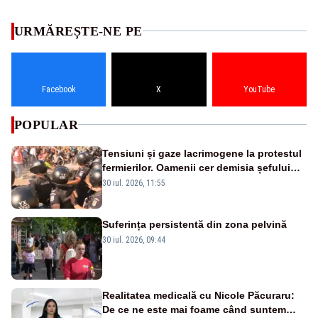
URMĂREȘTE-NE PE
Facebook
X
YouTube
POPULAR
Tensiuni și gaze lacrimogene la protestul
fermierilor. Oamenii cer demisia șefului
ANSVSA și s-au mutat în Piața Victoria–
30 iul. 2026, 11:55
LIVE TEXT
Suferința persistentă din zona pelvină
30 iul. 2026, 09:44
Realitatea medicală cu Nicole Păcuraru:
De ce ne este mai foame când suntem