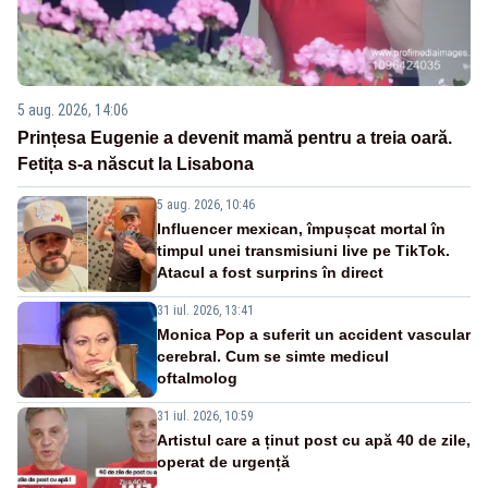
5 aug. 2026, 14:06
Prințesa Eugenie a devenit mamă pentru a treia oară.
Fetița s-a născut la Lisabona
5 aug. 2026, 10:46
Influencer mexican, împușcat mortal în
timpul unei transmisiuni live pe TikTok.
Atacul a fost surprins în direct
31 iul. 2026, 13:41
Monica Pop a suferit un accident vascular
cerebral. Cum se simte medicul
oftalmolog
31 iul. 2026, 10:59
Artistul care a ținut post cu apă 40 de zile,
operat de urgență