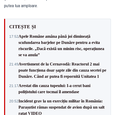
putea lua amploare.
CITEȘTE ȘI
Apele Române amâna până joi dimineață
17:52
scufundarea barjelor pe Dunăre pentru a evita
riscurile. „Dacă există un minim risc, operațiunea
se va anula”
Avertisment de la Cernavodă: Reactorul 2 mai
21:49
poate funcționa doar șapte zile din cauza secetei pe
Dunăre. Când ar putea fi repornită Unitatea 1
Arestat din cauza tupeului: I-a cerut bani
21:17
polițistului care tocmai îl amendase
Incident grav la un exercițiu militar în România:
20:52
Parașutist rămas suspendat de avion după un salt
ratat VIDEO