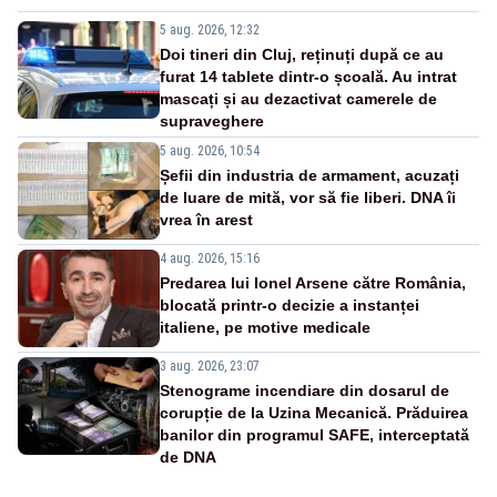
5 aug. 2026, 12:32
Doi tineri din Cluj, reținuți după ce au
furat 14 tablete dintr-o școală. Au intrat
mascați și au dezactivat camerele de
supraveghere
5 aug. 2026, 10:54
Șefii din industria de armament, acuzați
de luare de mită, vor să fie liberi. DNA îi
vrea în arest
4 aug. 2026, 15:16
Predarea lui Ionel Arsene către România,
blocată printr-o decizie a instanței
italiene, pe motive medicale
3 aug. 2026, 23:07
Stenograme incendiare din dosarul de
corupție de la Uzina Mecanică. Prăduirea
banilor din programul SAFE, interceptată
de DNA