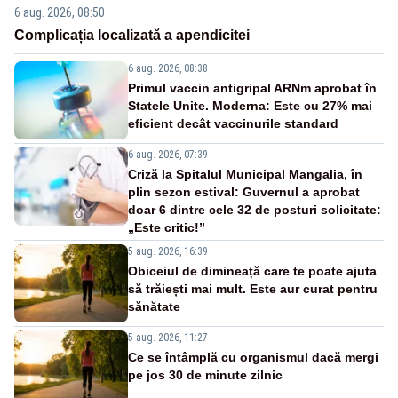
6 aug. 2026, 08:50
Complicația localizată a apendicitei
6 aug. 2026, 08:38
Primul vaccin antigripal ARNm aprobat în
Statele Unite. Moderna: Este cu 27% mai
eficient decât vaccinurile standard
6 aug. 2026, 07:39
Criză la Spitalul Municipal Mangalia, în
plin sezon estival: Guvernul a aprobat
doar 6 dintre cele 32 de posturi solicitate:
„Este critic!”
5 aug. 2026, 16:39
Obiceiul de dimineață care te poate ajuta
să trăiești mai mult. Este aur curat pentru
sănătate
5 aug. 2026, 11:27
Ce se întâmplă cu organismul dacă mergi
pe jos 30 de minute zilnic