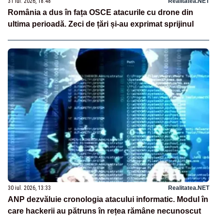
31 iul. 2026, 18:48
Realitatea.NET
România a dus în fața OSCE atacurile cu drone din
ultima perioadă. Zeci de țări și-au exprimat sprijinul
30 iul. 2026, 13:33
Realitatea.NET
ANP dezvăluie cronologia atacului informatic. Modul în
care hackerii au pătruns în rețea rămâne necunoscut