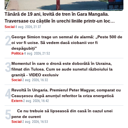
Tânără de 19 ani, lovită de tren în Gara Mangalia.
Traversase cu căștile în urechi liniile printr-un loc
Social
·
8 aug. 2026, 21:37
nepermis
2
George Simion trage un semnal de alarmă: „Peste 500 de
oi vor fi ucise. Să vedem dacă ciobanii vor fi
despăgubiți”
Politica
-
8 aug. 2026, 21:52
3
Momentul în care o dronă este doborâtă în Ucraina,
filmat din Tulcea. Cum se aude sunetul războiului la
graniță - VIDEO exclusiv
Social
-
2 aug. 2026, 16:32
4
Revoltă în Ungaria. Premierul Peter Magyar, comparat cu
Ceaușescu după anunțul referitor la criza energetică
Extern
-
2 aug. 2026, 16:42
5
Ce nu trebuie să lipsească din casă în cazul unei
pene de curent
Social
-
2 aug. 2026, 16:53