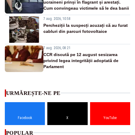
ucraineni prinși în flagrant și arestați.
Cum convingeau victimele să le dea banii
7 aug. 2026, 10:58
Percheziții la suspecți acuzați că au furat
cabluri din parcuri fotovoltaice
7 aug. 2026, 08:21
CCR discută pe 12 august sesizarea
privind legea integrității adoptată de
Parlament
URMĂREȘTE-NE PE
Facebook
X
YouTube
POPULAR