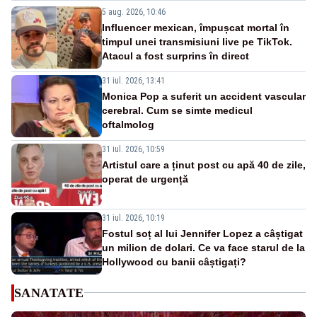
5 aug. 2026, 10:46
Influencer mexican, împușcat mortal în
timpul unei transmisiuni live pe TikTok.
Atacul a fost surprins în direct
31 iul. 2026, 13:41
Monica Pop a suferit un accident vascular
cerebral. Cum se simte medicul
oftalmolog
31 iul. 2026, 10:59
Artistul care a ținut post cu apă 40 de zile,
operat de urgență
31 iul. 2026, 10:19
Fostul soț al lui Jennifer Lopez a câștigat
un milion de dolari. Ce va face starul de la
Hollywood cu banii câștigați?
SANATATE