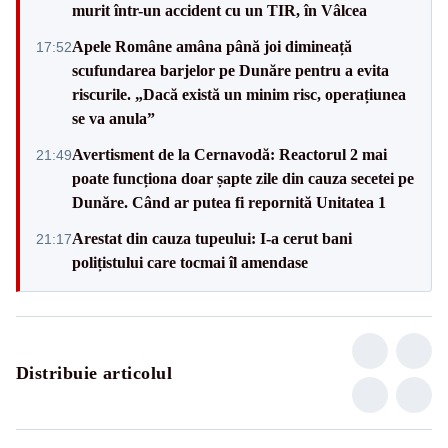
murit într-un accident cu un TIR, în Vâlcea
Apele Române amâna până joi dimineață
17:52
scufundarea barjelor pe Dunăre pentru a evita
riscurile. „Dacă există un minim risc, operațiunea
se va anula”
Avertisment de la Cernavodă: Reactorul 2 mai
21:49
poate funcționa doar șapte zile din cauza secetei pe
Dunăre. Când ar putea fi repornită Unitatea 1
Arestat din cauza tupeului: I-a cerut bani
21:17
polițistului care tocmai îl amendase
Distribuie articolul