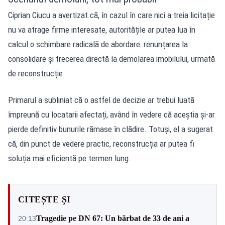
Ciprian Ciucu a avertizat că, în cazul în care nici a treia licitație
nu va atrage firme interesate, autoritățile ar putea lua în
calcul o schimbare radicală de abordare: renunțarea la
consolidare și trecerea directă la demolarea imobilului, urmată
de reconstrucție.
Primarul a subliniat că o astfel de decizie ar trebui luată
împreună cu locatarii afectați, având în vedere că aceștia și-ar
pierde definitiv bunurile rămase în clădire. Totuși, el a sugerat
că, din punct de vedere practic, reconstrucția ar putea fi
soluția mai eficientă pe termen lung.
CITEȘTE ȘI
Tragedie pe DN 67: Un bărbat de 33 de ani a
20:13