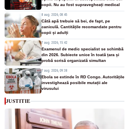
copii. Nu au fost supravegheați medical
8 aug. 2026, 08:45
Câtă apă trebuie să bei, de fapt, pe
caniculă. Cantitățile recomandate pentru
copii și adulți
7 aug. 2026, 15:42
Examenul de medic specialist se schimbă
din 2026. Subiecte unice în toată țara și
probă scrisă organizată simultan
7 aug. 2026, 09:38
Ebola se extinde în RD Congo. Autoritățile
investighează posibile mutații ale
virusului
JUSTITIE