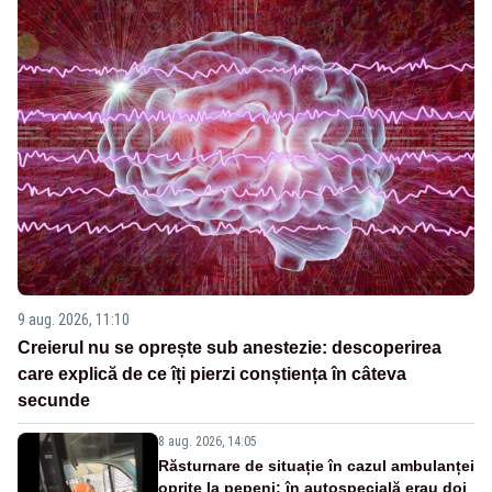
9 aug. 2026, 11:10
Creierul nu se oprește sub anestezie: descoperirea
care explică de ce îți pierzi conștiența în câteva
secunde
8 aug. 2026, 14:05
Răsturnare de situație în cazul ambulanței
oprite la pepeni: în autospecială erau doi