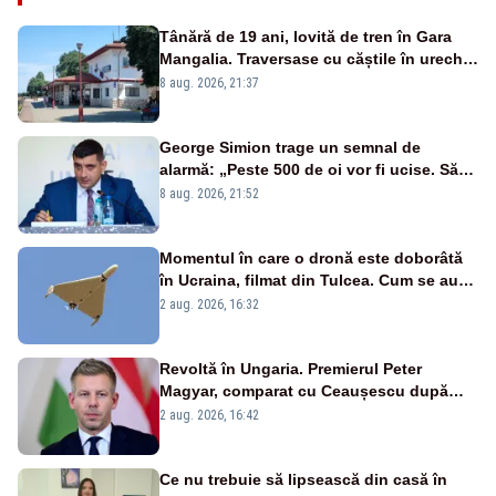
Tânără de 19 ani, lovită de tren în Gara
Mangalia. Traversase cu căștile în urechi
liniile printr-un loc nepermis
8 aug. 2026, 21:37
George Simion trage un semnal de
alarmă: „Peste 500 de oi vor fi ucise. Să
vedem dacă ciobanii vor fi despăgubiți”
8 aug. 2026, 21:52
Momentul în care o dronă este doborâtă
în Ucraina, filmat din Tulcea. Cum se aude
sunetul războiului la graniță - VIDEO
2 aug. 2026, 16:32
exclusiv
Revoltă în Ungaria. Premierul Peter
Magyar, comparat cu Ceaușescu după
anunțul referitor la criza energetică
2 aug. 2026, 16:42
Ce nu trebuie să lipsească din casă în