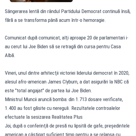
Sângerarea lentă din rândul Partidului Democrat continuă însă,
fără a se transforma până acum într-o hemoragie.
Comunicat după comunicat, alţi aproape 20 de parlamentari i-
au cerut lui Joe Biden să se retragă din cursa pentru Casa
Albă.
Vineri, unul dintre arhitecţii victoriei liderului democrat în 2020,
alesul afro-american James Clyburn, a dat asigurări la NBC că
este "total angajat" de partea lui Joe Biden.
Ministrul Muncii aruncă bomba: din 1.713 dosare verificate,
1.400 au fost găsite cu nereguli. Rezultatele controalelor
efectuate la sesizarea Realitatea Plus
Joi, după o conferinţă de presă nu lipsită de gafe, preşedintele
american a câştigat suficient timp pentru a se relansa cu