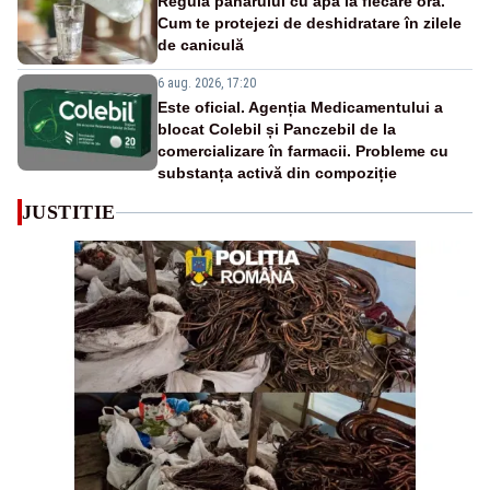
Regula paharului cu apă la fiecare oră.
Cum te protejezi de deshidratare în zilele
de caniculă
6 aug. 2026, 17:20
Este oficial. Agenția Medicamentului a
blocat Colebil și Panczebil de la
comercializare în farmacii. Probleme cu
substanța activă din compoziție
JUSTITIE