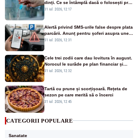
dinți. Ce se întâmplă dacă o folosești prea
mult timp
31 iul. 2026, 12:17
Alertă privind SMS-urile false despre plata
parcării. Anunț pentru șoferi asupra unei
noi metode de fraudă online
31 iul. 2026, 12:31
Cele trei zodii care dau lovitura în august.
Norocul le surâde pe plan financiar și
profesional
31 iul. 2026, 12:32
Tartă cu prune și scorțișoară. Rețeta de
sezon pe care merită să o încerci
31 iul. 2026, 12:45
CATEGORII POPULARE
Sanatate