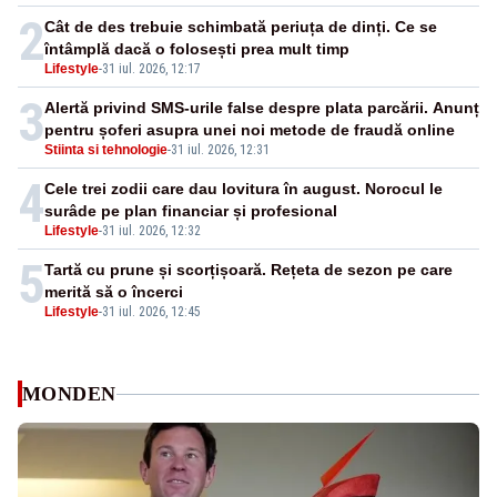
2
Cât de des trebuie schimbată periuța de dinți. Ce se
întâmplă dacă o folosești prea mult timp
Lifestyle
-
31 iul. 2026, 12:17
3
Alertă privind SMS-urile false despre plata parcării. Anunț
pentru șoferi asupra unei noi metode de fraudă online
Stiinta si tehnologie
-
31 iul. 2026, 12:31
4
Cele trei zodii care dau lovitura în august. Norocul le
surâde pe plan financiar și profesional
Lifestyle
-
31 iul. 2026, 12:32
5
Tartă cu prune și scorțișoară. Rețeta de sezon pe care
merită să o încerci
Lifestyle
-
31 iul. 2026, 12:45
MONDEN