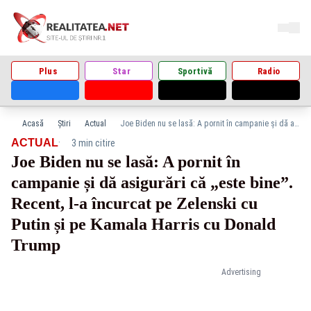
Plus
Star
Sportivă
Radio
Acasă
Știri
Actual
Joe Biden nu se lasă: A pornit în campanie și dă asigurări că „este bine”. Recent, l-a încurcat pe Zelenski cu Putin și pe Kamala Harris cu Donald Trump
·
ACTUAL
3 min citire
Joe Biden nu se lasă: A pornit în
campanie și dă asigurări că „este bine”.
Recent, l-a încurcat pe Zelenski cu
Putin și pe Kamala Harris cu Donald
Trump
Advertising