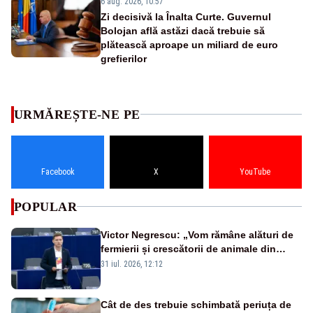
6 aug. 2026, 10:57
Zi decisivă la Înalta Curte. Guvernul
Bolojan află astăzi dacă trebuie să
plătească aproape un miliard de euro
grefierilor
URMĂREȘTE-NE PE
Facebook
X
YouTube
POPULAR
Victor Negrescu: „Vom rămâne alături de
fermierii și crescătorii de animale din
România”
31 iul. 2026, 12:12
Cât de des trebuie schimbată periuța de