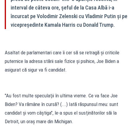
interval de câteva ore, șeful de la Casa Albă i-a
încurcat pe Volodimir Zelenski cu Vladimir Putin și pe
vicepreședinte Kamala Harris cu Donald Trump.
Asaltat de parlamentari care îi cer să se retragă şi criticile
puternice la adresa stării sale fizice şi psihice, Joe Biden a
asigurat că sigur va fi candidat.
"Au fost multe speculaţii în ultima vreme. Ce va face Joe
Biden? Va rămâne în cursă? (...) Iată răspunsul meu: sunt
candidat şi vom câştiga", le-a spus el susţinătorilor săi la
Detroit, un oraş mare din Michigan.