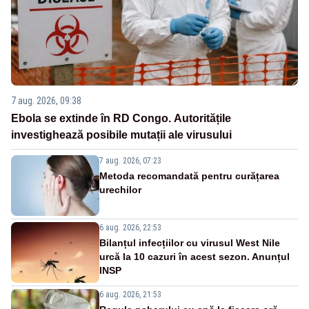
7 aug. 2026, 09:38
Ebola se extinde în RD Congo. Autoritățile
investighează posibile mutații ale virusului
7 aug. 2026, 07:23
Metoda recomandată pentru curățarea
urechilor
6 aug. 2026, 22:53
Bilanțul infecțiilor cu virusul West Nile
urcă la 10 cazuri în acest sezon. Anunțul
INSP
6 aug. 2026, 21:53