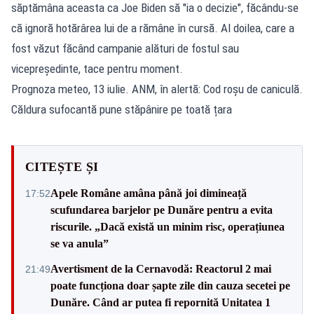
săptămâna aceasta ca Joe Biden să "ia o decizie", făcându-se
că ignoră hotărârea lui de a rămâne în cursă. Al doilea, care a
fost văzut făcând campanie alături de fostul sau
vicepreşedinte, tace pentru moment.
Prognoza meteo, 13 iulie. ANM, în alertă: Cod roșu de caniculă.
Căldura sufocantă pune stăpânire pe toată țara
CITEȘTE ȘI
Apele Române amâna până joi dimineață
17:52
scufundarea barjelor pe Dunăre pentru a evita
riscurile. „Dacă există un minim risc, operațiunea
se va anula”
Avertisment de la Cernavodă: Reactorul 2 mai
21:49
poate funcționa doar șapte zile din cauza secetei pe
Dunăre. Când ar putea fi repornită Unitatea 1