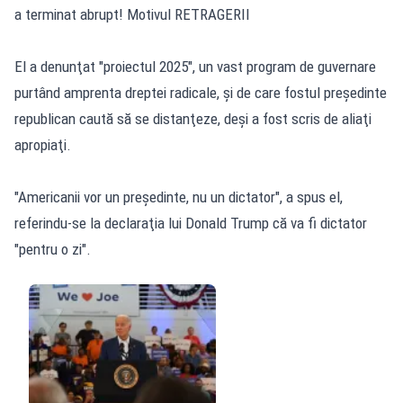
a terminat abrupt! Motivul RETRAGERII
El a denunţat "proiectul 2025", un vast program de guvernare
purtând amprenta dreptei radicale, şi de care fostul preşedinte
republican caută să se distanţeze, deşi a fost scris de aliaţi
apropiaţi.
"Americanii vor un preşedinte, nu un dictator", a spus el,
referindu-se la declaraţia lui Donald Trump că va fi dictator
"pentru o zi".