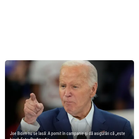
Joe Biden nu se lasă: A pornit în campanie și dă asigurări că „este