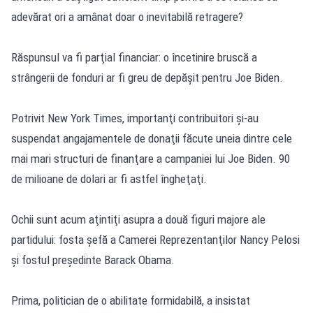
adevărat ori a amânat doar o inevitabilă retragere?
Răspunsul va fi parţial financiar: o încetinire bruscă a
strângerii de fonduri ar fi greu de depăşit pentru Joe Biden.
Potrivit New York Times, importanţi contribuitori şi-au
suspendat angajamentele de donaţii făcute uneia dintre cele
mai mari structuri de finanţare a campaniei lui Joe Biden. 90
de milioane de dolari ar fi astfel îngheţaţi.
Ochii sunt acum aţintiţi asupra a două figuri majore ale
partidului: fosta şefă a Camerei Reprezentanţilor Nancy Pelosi
şi fostul preşedinte Barack Obama.
Prima, politician de o abilitate formidabilă, a insistat