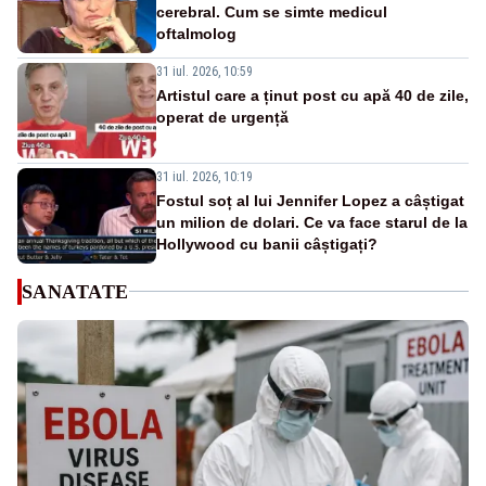
cerebral. Cum se simte medicul
oftalmolog
31 iul. 2026, 10:59
Artistul care a ținut post cu apă 40 de zile,
operat de urgență
31 iul. 2026, 10:19
Fostul soț al lui Jennifer Lopez a câștigat
un milion de dolari. Ce va face starul de la
Hollywood cu banii câștigați?
SANATATE