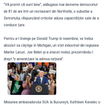
"Vă promit că sunt bine", adăugase mai devreme democratul
de 81 de ani într-un restaurant din Northville, o suburbie a
Detroitului, răspunzând criticilor aduse capacităţilor sale de a
conduce ţara.
Pentru a-l învinge pe Donald Trump în noiembrie, va trebui
absolut sa câştige în Michigan, un stat industrial din regiunea
Marilor Lacuri. Joe Biden şi-a atacat rivalul, prezentându-l
drept "o ameninţare la adresa naţiunii".
Misiunea ambasadorului SUA la București, Kathleen Kavalec s-