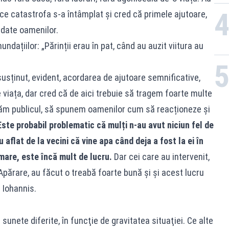
 ce catastrofa s-a întâmplat și cred că primele ajutoare,
 date oamenilor.
ndațiilor: „Părinții erau în pat, când au auzit viitura au
sținut, evident, acordarea de ajutoare semnificative,
viața, dar cred că de aici trebuie să tragem foarte multe
măm publicul, să spunem oamenilor cum să reacționeze și
Este probabil problematic că mulți n-au avut niciun fel de
u aflat de la vecini că vine apa când deja a fost la ei în
rmare, este încă mult de lucru.
Dar cei care au intervenit,
a Apărare, au făcut o treabă foarte bună și și acest lucru
 Iohannis.
e sunete diferite, în funcţie de gravitatea situaţiei. Ce alte