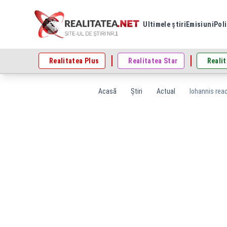
Ultimele știri
Emisiuni
Poli
Realitatea Plus
Realitatea Star
Realit
Acasă
Știri
Actual
Iohannis reac