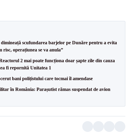
imineață scufundarea barjelor pe Dunăre pentru a evita
m risc, operațiunea se va anula”
eactorul 2 mai poate funcționa doar șapte zile din cauza
ea fi repornită Unitatea 1
 cerut bani polițistului care tocmai îl amendase
militar în România: Parașutist rămas suspendat de avion