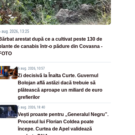
6 aug. 2026, 13:25
Bărbat arestat după ce a cultivat peste 130 de
plante de canabis într-o pădure din Covasna -
FOTO
6 aug. 2026, 10:57
Zi decisivă la Înalta Curte. Guvernul
Bolojan află astăzi dacă trebuie să
plătească aproape un miliard de euro
grefierilor
5 aug. 2026, 18:40
Vești proaste pentru „Generalul Negru”.
Procesul lui Florian Coldea poate
începe. Curtea de Apel validează