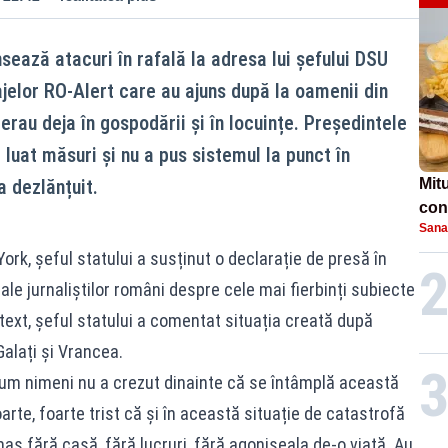
sează atacuri în rafală la adresa lui șefului DSU
jelor RO-Alert care au ajuns după la oamenii din
rau deja în gospodării și în locuințe. Președintele
 luat măsuri și nu a pus sistemul la punct în
a dezlănțuit.
Mit
conc
Sana
laș
rk, șeful statului a susținut o declarație de presă în
ale jurnaliștilor români despre cele mai fierbinți subiecte
ntext, șeful statului a comentat situația creată după
Galați și Vrancea.
 cum nimeni nu a crezut dinainte că se întâmplă această
arte, foarte trist că și în această situație de catastrofă
as fără casă, fără lucruri, fără agoniseala de-o viață. Au