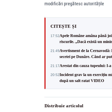
modificări pregătesc autoritățile
CITEȘTE ȘI
Apele Române amâna până joi d
17:52
riscurile. „Dacă există un mini
Avertisment de la Cernavodă: R
21:49
secetei pe Dunăre. Când ar put
Arestat din cauza tupeului: I-a
21:17
Incident grav la un exercițiu 
20:52
după un salt ratat VIDEO
Distribuie articolul