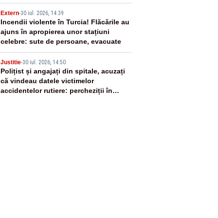
4
Extern
-
30 iul. 2026, 14:39
Incendii violente în Turcia! Flăcările au
ajuns în apropierea unor stațiuni
celebre: sute de persoane, evacuate
5
Justitie
-
30 iul. 2026, 14:50
Polițist și angajați din spitale, acuzați
că vindeau datele victimelor
accidentelor rutiere: percheziții în
București și Ilfov