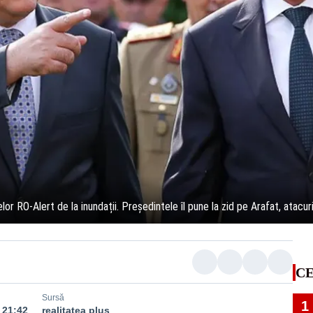
or RO-Alert de la inundații. Președintele îl pune la zid pe Arafat, atacuri
CE
Sursă
1
 21:42
realitatea plus