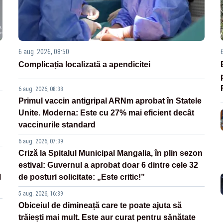
6 aug. 2026, 08:50
Complicația localizată a apendicitei
6 aug. 2026, 08:38
Primul vaccin antigripal ARNm aprobat în Statele
Unite. Moderna: Este cu 27% mai eficient decât
vaccinurile standard
6 aug. 2026, 07:39
Criză la Spitalul Municipal Mangalia, în plin sezon
estival: Guvernul a aprobat doar 6 dintre cele 32
l
de posturi solicitate: „Este critic!”
5 aug. 2026, 16:39
Obiceiul de dimineață care te poate ajuta să
trăiești mai mult. Este aur curat pentru sănătate