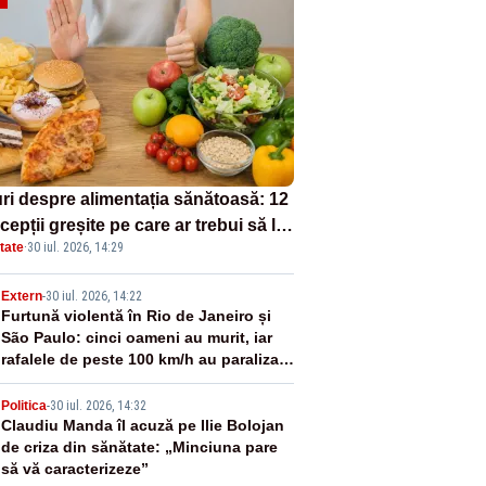
uri despre alimentația sănătoasă: 12
epții greșite pe care ar trebui să le
tate
·
30 iul. 2026, 14:29
i deoparte
2
Extern
-
30 iul. 2026, 14:22
Furtună violentă în Rio de Janeiro și
São Paulo: cinci oameni au murit, iar
rafalele de peste 100 km/h au paralizat
transportul - VIDEO
3
Politica
-
30 iul. 2026, 14:32
Claudiu Manda îl acuză pe Ilie Bolojan
de criza din sănătate: „Minciuna pare
să vă caracterizeze”