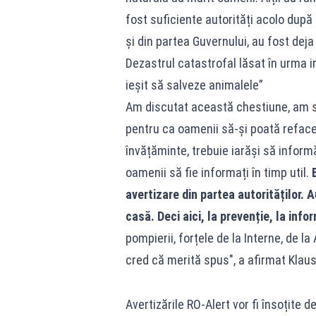
fost suficiente autorități acolo după
și din partea Guvernului, au fost deja
Dezastrul catastrofal lăsat în urma inu
ieșit să salveze animalele”
Am discutat această chestiune, am su
pentru ca oamenii să-și poată reface 
învățăminte, trebuie iarăși să infor
oamenii să fie informați în timp util.
avertizare din partea autorităților. A
casă. Deci aici, la prevenție, la info
pompierii, forțele de la Interne, de l
cred că merită spus", a afirmat Klaus
Avertizările RO-Alert vor fi însoțite d