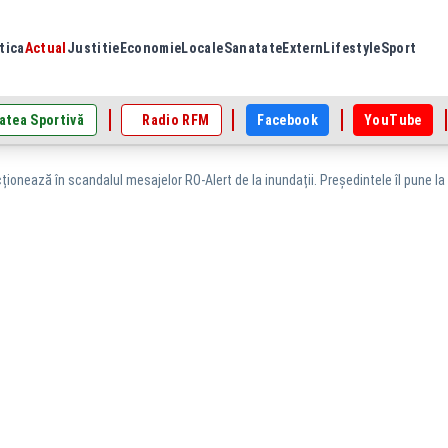
tica
Actual
Justitie
Economie
Locale
Sanatate
Extern
Lifestyle
Sport
atea Sportivă
Radio RFM
Facebook
YouTube
ționează în scandalul mesajelor RO-Alert de la inundații. Președintele îl pune la 