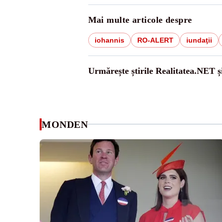
Mai multe articole despre
iohannis
RO-ALERT
iundaţii
Urmărește știrile Realitatea.NET ș
MONDEN