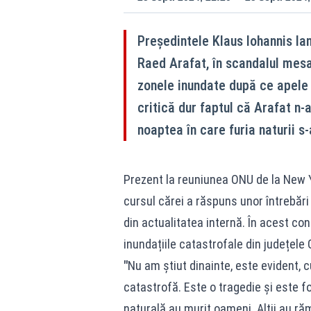
Președintele Klaus Iohannis lan
Raed Arafat, în scandalul mesa
zonele inundate după ce apele e
critică dur faptul că Arafat n-a
noaptea în care furia naturii s-
Prezent la reuniunea ONU de la New Yo
cursul cărei a răspuns unor întrebări 
din actualitatea internă. În acest co
inundațiile catastrofale din județele 
"
Nu am știut dinainte, este evident,
catastrofă. Este o tragedie și este fo
naturală au murit oameni. Alții au răm