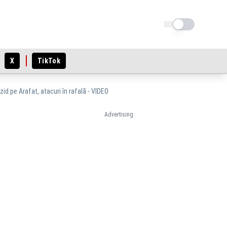
Schimba tema
X
TikTok
zid pe Arafat, atacuri în rafală - VIDEO
Advertising