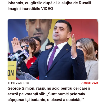
Iohannis, cu gărzile după el la slujba de Rusalii.
Imagini incredibile VIDEO
11 mai 2025, 17:58
Alegeri 2025
George Simion, răspuns acid pentru cei care îi
acuză pe votanții săi: „Sunt numiți peiorativ
căpșunari și badante, o pleavă a societății”