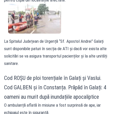
La Spitalul Județean de Urgență “Sf. Apostol Andrei” Galați
sunt disponibile paturi în secția de ATI și dacă vor exista alte
solicitări se va asigura transportul pacienților și la alte unități
sanitare.
Cod ROȘU de ploi torențiale în Galați și Vaslui.
Cod GALBEN și în Constanța. Prăpăd în Galați: 4
oameni au murit după inundațiile apocaliptice
O ambulanță aflată în misiune a fost surprinsă de ape, iar
echipajul este în siguranță.