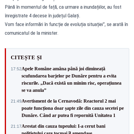
Până în momentul de față, ca urmare a inundațiilor, au fost
înregistrate 4 decese în județul Galați.
Vom face informări în funcție de evoluția situației”, se arată în
comunicatul de la minister.
CITEȘTE ȘI
Apele Române amâna până joi dimineață
17:52
scufundarea barjelor pe Dunăre pentru a evita
riscurile. „Dacă există un minim risc, operațiunea
se va anula”
Avertisment de la Cernavodă: Reactorul 2 mai
21:49
poate funcționa doar șapte zile din cauza secetei pe
Dunăre. Când ar putea fi repornită Unitatea 1
Arestat din cauza tupeului: I-a cerut bani
21:17
polițistului care tocmai îl amendase