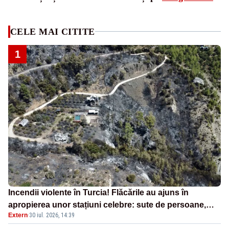
CELE MAI CITITE
1
Incendii violente în Turcia! Flăcările au ajuns în
apropierea unor stațiuni celebre: sute de persoane,
Extern
·
30 iul. 2026, 14:39
evacuate