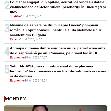
2
Polițist și angajați din spitale, acuzați că vindeau datele
victimelor accidentelor rutiere: percheziții în București și
Ilfov
Justitie
-
30 iul. 2026, 14:50
3
Misiune de salvare pe drumul spre Grecia: pompierii
români au oprit convoiul pentru a ajuta victimele unui
accident din Bulgaria
Extern
-
30 iul. 2026, 14:54
4
Aproape o treime dintre europeni nu își permit o vacanță
de o săptămână pe an. România, pe primul loc în UE
Economie
-
30 iul. 2026, 14:57
5
Șeful ANSVSA, mesaj controversat după plecarea
fermierilor: le-a transmis că au fost dezinformați și că nu-
și dă demisia
Economie
-
30 iul. 2026, 15:03
MONDEN