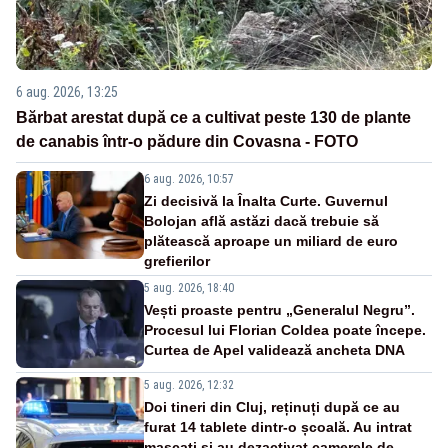
6 aug. 2026, 13:25
Bărbat arestat după ce a cultivat peste 130 de plante
de canabis într-o pădure din Covasna - FOTO
6 aug. 2026, 10:57
Zi decisivă la Înalta Curte. Guvernul
Bolojan află astăzi dacă trebuie să
plătească aproape un miliard de euro
grefierilor
5 aug. 2026, 18:40
Vești proaste pentru „Generalul Negru”.
Procesul lui Florian Coldea poate începe.
Curtea de Apel validează ancheta DNA
5 aug. 2026, 12:32
Doi tineri din Cluj, reținuți după ce au
furat 14 tablete dintr-o școală. Au intrat
mascați și au dezactivat camerele de