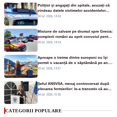
Polițist și angajați din spitale, acuzați că
vindeau datele victimelor accidentelor
rutiere: percheziții în București și Ilfov
30 iul. 2026, 14:50
Misiune de salvare pe drumul spre Grecia:
pompierii români au oprit convoiul pentru
a ajuta victimele unui accident din
30 iul. 2026, 14:54
Bulgaria
Aproape o treime dintre europeni nu își
permit o vacanță de o săptămână pe an.
România, pe primul loc în UE
30 iul. 2026, 14:57
Șeful ANSVSA, mesaj controversat după
plecarea fermierilor: le-a transmis că au
fost dezinformați și că nu-și dă demisia
30 iul. 2026, 15:03
CATEGORII POPULARE