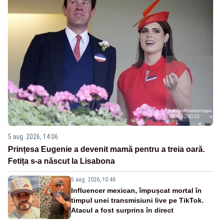
5 aug. 2026, 14:06
Prințesa Eugenie a devenit mamă pentru a treia oară.
Fetița s-a născut la Lisabona
5 aug. 2026, 10:46
Influencer mexican, împușcat mortal în
timpul unei transmisiuni live pe TikTok.
Atacul a fost surprins în direct