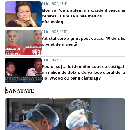
31 iul. 2026, 13:41
Monica Pop a suferit un accident vascular
cerebral. Cum se simte medicul
oftalmolog
31 iul. 2026, 10:59
Artistul care a ținut post cu apă 40 de zile,
operat de urgență
31 iul. 2026, 10:19
Fostul soț al lui Jennifer Lopez a câștigat
un milion de dolari. Ce va face starul de la
Hollywood cu banii câștigați?
SANATATE