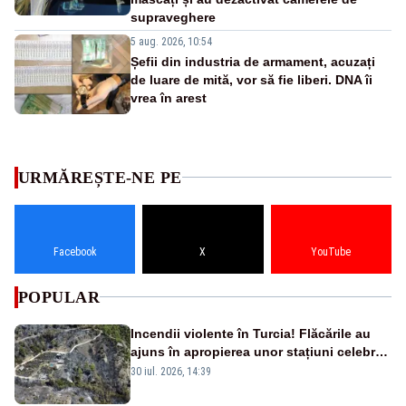
supraveghere
5 aug. 2026, 10:54
Șefii din industria de armament, acuzați
de luare de mită, vor să fie liberi. DNA îi
vrea în arest
URMĂREȘTE-NE PE
Facebook
X
YouTube
POPULAR
Incendii violente în Turcia! Flăcările au
ajuns în apropierea unor stațiuni celebre:
sute de persoane, evacuate
30 iul. 2026, 14:39