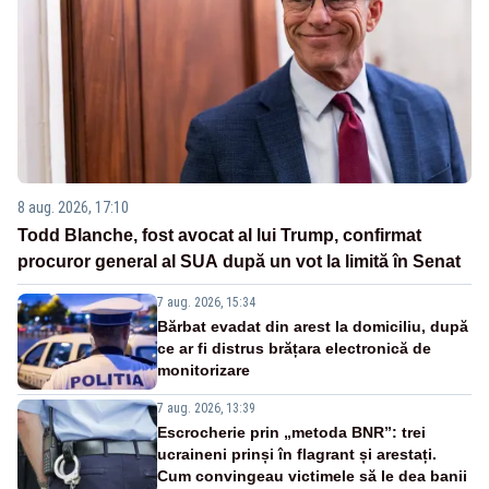
8 aug. 2026, 17:10
Todd Blanche, fost avocat al lui Trump, confirmat
procuror general al SUA după un vot la limită în Senat
7 aug. 2026, 15:34
Bărbat evadat din arest la domiciliu, după
ce ar fi distrus brățara electronică de
monitorizare
7 aug. 2026, 13:39
Escrocherie prin „metoda BNR”: trei
ucraineni prinși în flagrant și arestați.
Cum convingeau victimele să le dea banii