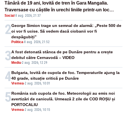
Tânără de 19 ani, lovită de tren în Gara Mangalia.
Traversase cu căștile în urechi liniile printr-un loc
Social
·
8 aug. 2026, 21:37
nepermis
2
George Simion trage un semnal de alarmă: „Peste 500 de
oi vor fi ucise. Să vedem dacă ciobanii vor fi
despăgubiți”
Politica
-
8 aug. 2026, 21:52
3
A fost detonată stânca de pe Dunăre pentru a crește
debitul către Cernavodă – VIDEO
Mediu
-
2 aug. 2026, 12:29
4
Bulgaria, lovită de cupola de foc. Temperaturile ajung la
40 grade, situație critică pe Dunăre
Vremea
-
2 aug. 2026, 10:01
5
România sub cupola de foc. Meteorologii au emis noi
avertizări de caniculă. Urmează 2 zile de COD ROȘU și
PORTOCALIU
Vremea
-
2 aug. 2026, 10:15