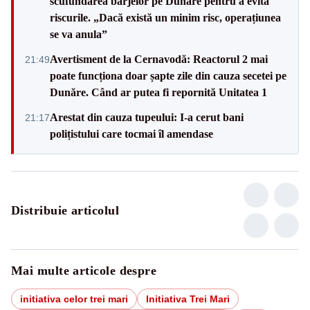
scufundarea barjelor pe Dunăre pentru a evita
riscurile. „Dacă există un minim risc, operațiunea
se va anula”
Avertisment de la Cernavodă: Reactorul 2 mai
21:49
poate funcționa doar șapte zile din cauza secetei pe
Dunăre. Când ar putea fi repornită Unitatea 1
Arestat din cauza tupeului: I-a cerut bani
21:17
polițistului care tocmai îl amendase
Distribuie articolul
Mai multe articole despre
initiativa celor trei mari
Initiativa Trei Mari