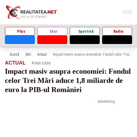
Plus
Star
Sportivă
Radio
Acasă
Știri
Actual
Impact masiv asupra economiei: Fondul celor Trei Mări aduce 1,8 miliarde de euro la PIB-ul României
·
ACTUAL
4 min citire
Impact masiv asupra economiei: Fondul
celor Trei Mări aduce 1,8 miliarde de
euro la PIB-ul României
Advertising