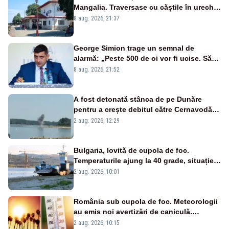
Mangalia. Traversase cu căștile în urechi
liniile printr-un loc nepermis
8 aug. 2026, 21:37
George Simion trage un semnal de
alarmă: „Peste 500 de oi vor fi ucise. Să
vedem dacă ciobanii vor fi despăgubiți”
8 aug. 2026, 21:52
A fost detonată stânca de pe Dunăre
pentru a crește debitul către Cernavodă –
VIDEO
2 aug. 2026, 12:29
Bulgaria, lovită de cupola de foc.
Temperaturile ajung la 40 grade, situație
critică pe Dunăre
2 aug. 2026, 10:01
România sub cupola de foc. Meteorologii
au emis noi avertizări de caniculă.
Urmează 2 zile de COD ROȘU și
2 aug. 2026, 10:15