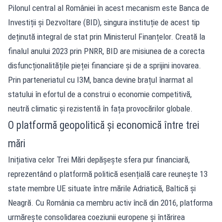
Pilonul central al României în acest mecanism este Banca de
Investiții și Dezvoltare (BID), singura instituție de acest tip
deținută integral de stat prin Ministerul Finanțelor. Creată la
finalul anului 2023 prin PNRR, BID are misiunea de a corecta
disfuncționalitățile pieței financiare și de a sprijini inovarea.
Prin parteneriatul cu I3M, banca devine brațul înarmat al
statului în efortul de a construi o economie competitivă,
neutră climatic și rezistentă în fața provocărilor globale.
O platformă geopolitică și economică între trei
mări
Inițiativa celor Trei Mări depășește sfera pur financiară,
reprezentând o platformă politică esențială care reunește 13
state membre UE situate între mările Adriatică, Baltică și
Neagră. Cu România ca membru activ încă din 2016, platforma
urmărește consolidarea coeziunii europene și întărirea