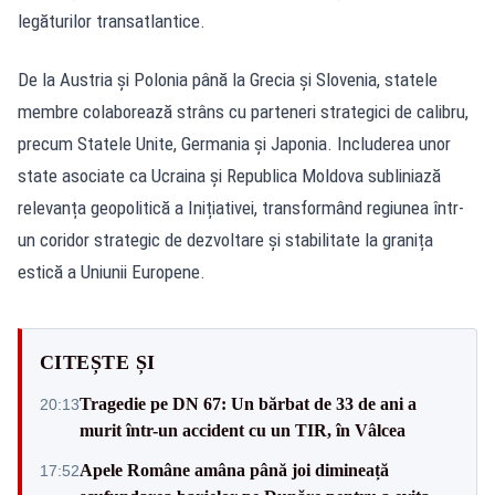
legăturilor transatlantice.
De la Austria și Polonia până la Grecia și Slovenia, statele
membre colaborează strâns cu parteneri strategici de calibru,
precum Statele Unite, Germania și Japonia. Includerea unor
state asociate ca Ucraina și Republica Moldova subliniază
relevanța geopolitică a Inițiativei, transformând regiunea într-
un coridor strategic de dezvoltare și stabilitate la granița
estică a Uniunii Europene.
CITEȘTE ȘI
Tragedie pe DN 67: Un bărbat de 33 de ani a
20:13
murit într-un accident cu un TIR, în Vâlcea
Apele Române amâna până joi dimineață
17:52