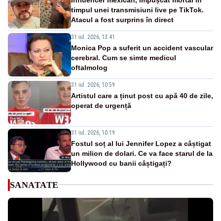
timpul unei transmisiuni live pe TikTok.
Atacul a fost surprins în direct
31 iul. 2026, 13:41
Monica Pop a suferit un accident vascular
cerebral. Cum se simte medicul
oftalmolog
31 iul. 2026, 10:59
Artistul care a ținut post cu apă 40 de zile,
operat de urgență
31 iul. 2026, 10:19
Fostul soț al lui Jennifer Lopez a câștigat
un milion de dolari. Ce va face starul de la
Hollywood cu banii câștigați?
SANATATE