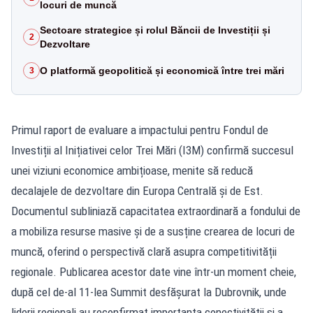
locuri de muncă
Sectoare strategice și rolul Băncii de Investiții și
2
Dezvoltare
O platformă geopolitică și economică între trei mări
3
Primul raport de evaluare a impactului pentru Fondul de
Investiții al Inițiativei celor Trei Mări (I3M) confirmă succesul
unei viziuni economice ambițioase, menite să reducă
decalajele de dezvoltare din Europa Centrală și de Est.
Documentul subliniază capacitatea extraordinară a fondului de
a mobiliza resurse masive și de a susține crearea de locuri de
muncă, oferind o perspectivă clară asupra competitivității
regionale. Publicarea acestor date vine într-un moment cheie,
după cel de-al 11-lea Summit desfășurat la Dubrovnik, unde
liderii regionali au reconfirmat importanța conectivității și a