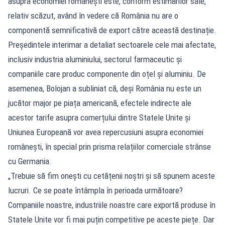
asupra economiei românești este, conform estimărilor sale,
relativ scăzut, având în vedere că România nu are o
componentă semnificativă de export către această destinație.
Președintele interimar a detaliat sectoarele cele mai afectate,
inclusiv industria aluminiului, sectorul farmaceutic și
companiile care produc componente din oțel și aluminiu. De
asemenea, Bolojan a subliniat că, deși România nu este un
jucător major pe piața americană, efectele indirecte ale
acestor tarife asupra comerțului dintre Statele Unite și
Uniunea Europeană vor avea repercusiuni asupra economiei
românești, în special prin prisma relațiilor comerciale strânse
cu Germania.
„Trebuie să fim onești cu cetățenii noștri și să spunem aceste
lucruri. Ce se poate întâmpla în perioada următoare?
Companiile noastre, industriile noastre care exportă produse în
Statele Unite vor fi mai puțin competitive pe aceste piețe. Dar