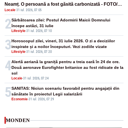
Neamț. O persoană a fost găsită carbonizată - FOTO/
Locale
·
31 iul. 2026, 07:05
VIDEO
2
Sărbătoarea zilei: Postul Adormirii Maicii Domnului
începe astăzi, 31 iulie
Lifestyle
-
31 iul. 2026, 07:10
3
Horoscopul zilei, vineri, 31 iulie 2026. O zi a deciziilor
inspirate și a noilor începuturi. Vezi zodiile vizate
Lifestyle
-
31 iul. 2026, 07:20
4
Alertă aeriană la graniță pentru a treia oară în 24 de ore.
Două aeronave Eurofighter britanice au fost ridicate de la
sol
Locale
-
31 iul. 2026, 07:24
5
SANITAS: Niciun scenariu favorabil pentru angajații din
sănătate în proiectul Legii salarizării
Economie
-
31 iul. 2026, 07:29
MONDEN