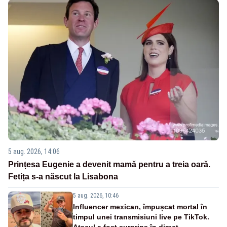
5 aug. 2026, 14:06
Prințesa Eugenie a devenit mamă pentru a treia oară.
Fetița s-a născut la Lisabona
5 aug. 2026, 10:46
Influencer mexican, împușcat mortal în
timpul unei transmisiuni live pe TikTok.
Atacul a fost surprins în direct