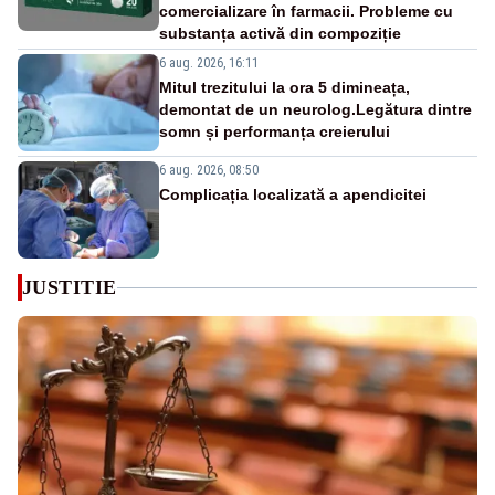
comercializare în farmacii. Probleme cu
substanța activă din compoziție
6 aug. 2026, 16:11
Mitul trezitului la ora 5 dimineața,
demontat de un neurolog.Legătura dintre
somn și performanța creierului
6 aug. 2026, 08:50
Complicația localizată a apendicitei
JUSTITIE