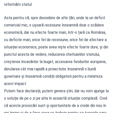
reformăm statul.
Asta pentru că, spre deosebire de alte țări, unde la un deficit
comercial mic, o ușoară recesiune înseamnă doar o scădere
economică, dar nu efecte foarte mari, într-o țară ca România,
cu deficite mari, orice fel de recesiune, orice fel de afectare a
situației economice, poate avea niște efecte foarte dure, și din
punctul acesta de vedere, reducerea cheltuielilor statului,
creșterea încasărilor la buget, accesarea fondurilor europene,
derularea cât mai rapidă a proiectelor înseamnă o bună
guvernare și înseamnă condiții obligatorii pentru a minimiza
acest impact.
Putem face declarații, putem genera știri, dar nu vom ajunge la
o soluție de pe o zi pe alta în această situație complexă. Cred
că aceste provocări sunt și oportunitate de a crede din nou în
noi înșine și de a face ceea ce trebuie pentru ca lucrurile care