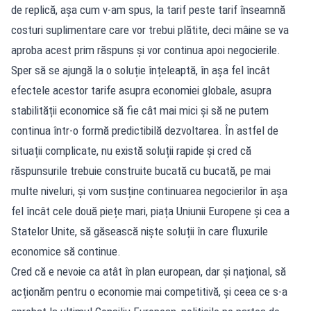
de replică, așa cum v-am spus, la tarif peste tarif înseamnă
costuri suplimentare care vor trebui plătite, deci mâine se va
aproba acest prim răspuns și vor continua apoi negocierile.
Sper să se ajungă la o soluție înțeleaptă, în așa fel încât
efectele acestor tarife asupra economiei globale, asupra
stabilității economice să fie cât mai mici și să ne putem
continua într-o formă predictibilă dezvoltarea. În astfel de
situații complicate, nu există soluții rapide și cred că
răspunsurile trebuie construite bucată cu bucată, pe mai
multe niveluri, și vom susține continuarea negocierilor în așa
fel încât cele două piețe mari, piața Uniunii Europene și cea a
Statelor Unite, să găsească niște soluții în care fluxurile
economice să continue.
Cred că e nevoie ca atât în plan european, dar și național, să
acționăm pentru o economie mai competitivă, și ceea ce s-a