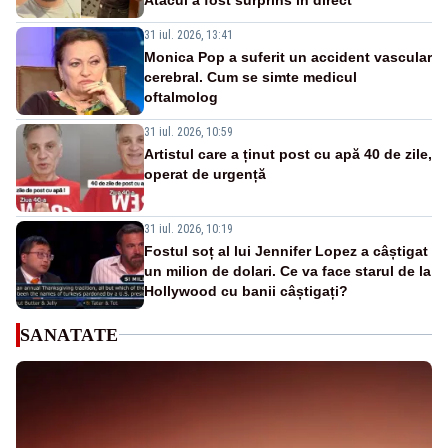
31 iul. 2026, 13:41
Monica Pop a suferit un accident vascular
cerebral. Cum se simte medicul
oftalmolog
31 iul. 2026, 10:59
Artistul care a ținut post cu apă 40 de zile,
operat de urgență
31 iul. 2026, 10:19
Fostul soț al lui Jennifer Lopez a câștigat
un milion de dolari. Ce va face starul de la
Hollywood cu banii câștigați?
SANATATE