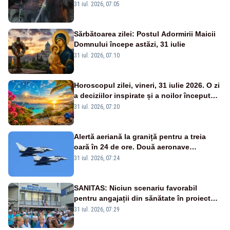
găsită carbonizată - FOTO/ VIDEO
31 iul. 2026, 07:05
Sărbătoarea zilei: Postul Adormirii Maicii
Domnului începe astăzi, 31 iulie
31 iul. 2026, 07:10
Horoscopul zilei, vineri, 31 iulie 2026. O zi
a deciziilor inspirate și a noilor începuturi.
Vezi zodiile vizate
31 iul. 2026, 07:20
Alertă aeriană la graniță pentru a treia
oară în 24 de ore. Două aeronave
Eurofighter britanice au fost ridicate de la
31 iul. 2026, 07:24
sol
SANITAS: Niciun scenariu favorabil
pentru angajații din sănătate în proiectul
Legii salarizării
31 iul. 2026, 07:29