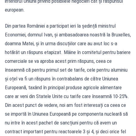
interiorul Uniunii privind posibilele negocieri cât și răspunsul
european.
Din partea României a participat ieri la ședință ministrul
Economiei, domnul Ivan, și ambasadoarea noastră la Bruxelles,
doamna Matei, și în urma discuțiilor care au avut loc s-a
hotărât un răspuns etapizat. Mâine în comitetul pentru bariere
comerciale se va aproba acest prim răspuns, ceea ce
înseamnă că pentru primul set de tarife, cele pentru aluminiu
și oțel va fi un răspuns în contrabalans de către Uniunea
Europeană, taxând în principal produse agricole alimentare
care ar veni din Statele Unite cu tarife care înseamnă 10-25%.
Din acest punct de vedere, noi am fost interesați ca ceea ce
se importă în Uniunea Europeană pe componenta nucleară să
nu intre în acest pachet de sancțiuni pentru că avem un
contract important pentru reactoarele 3 și 4, și deci orice fel