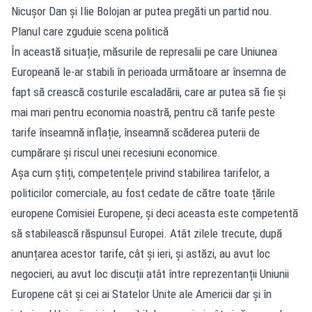
Nicușor Dan și Ilie Bolojan ar putea pregăti un partid nou.
Planul care zguduie scena politică
În această situație, măsurile de represalii pe care Uniunea
Europeană le-ar stabili în perioada următoare ar însemna de
fapt să crească costurile escaladării, care ar putea să fie și
mai mari pentru economia noastră, pentru că tarife peste
tarife înseamnă inflație, înseamnă scăderea puterii de
cumpărare și riscul unei recesiuni economice.
Așa cum știți, competențele privind stabilirea tarifelor, a
politicilor comerciale, au fost cedate de către toate țările
europene Comisiei Europene, și deci aceasta este competentă
să stabilească răspunsul Europei. Atât zilele trecute, după
anunțarea acestor tarife, cât și ieri, și astăzi, au avut loc
negocieri, au avut loc discuții atât între reprezentanții Uniunii
Europene cât și cei ai Statelor Unite ale Americii dar și în