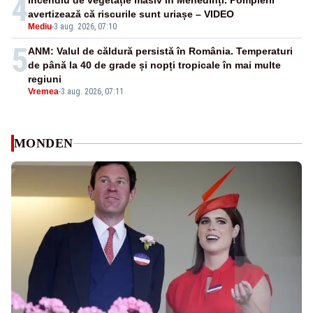
4
Incendiu de vegetație masiv în Mehedinți. Pompierii
avertizează că riscurile sunt uriașe – VIDEO
Mediu
-
3 aug. 2026, 07:10
5
ANM: Valul de căldură persistă în România. Temperaturi
de până la 40 de grade și nopți tropicale în mai multe
regiuni
Vremea
-
3 aug. 2026, 07:11
MONDEN