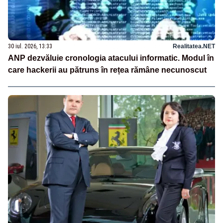
30 iul. 2026, 13:33
Realitatea.NET
ANP dezvăluie cronologia atacului informatic. Modul în
care hackerii au pătruns în rețea rămâne necunoscut