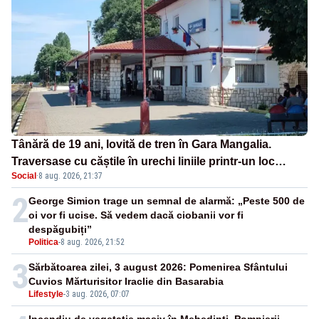
Tânără de 19 ani, lovită de tren în Gara Mangalia.
Traversase cu căștile în urechi liniile printr-un loc
Social
·
8 aug. 2026, 21:37
nepermis
2
George Simion trage un semnal de alarmă: „Peste 500 de
oi vor fi ucise. Să vedem dacă ciobanii vor fi
despăgubiți”
Politica
-
8 aug. 2026, 21:52
3
Sărbătoarea zilei, 3 august 2026: Pomenirea Sfântului
Cuvios Mărturisitor Iraclie din Basarabia
Lifestyle
-
3 aug. 2026, 07:07