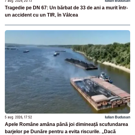
7 aug. 2026, 20:13
Iulian Budusan
Tragedie pe DN 67: Un bărbat de 33 de ani a murit într-
un accident cu un TIR, în Vâlcea
5 aug. 2026, 17:52
Iulian Budusan
Apele Române amâna până joi dimineață scufundarea
barjelor pe Dunăre pentru a evita riscurile. „Dacă