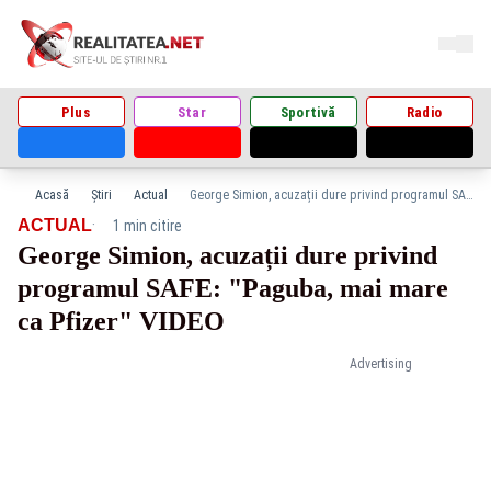
Plus
Star
Sportivă
Radio
Acasă
Știri
Actual
George Simion, acuzații dure privind programul SAFE: "Paguba, mai mare ca Pfizer" VIDEO
·
ACTUAL
1 min citire
George Simion, acuzații dure privind
programul SAFE: "Paguba, mai mare
ca Pfizer" VIDEO
Advertising