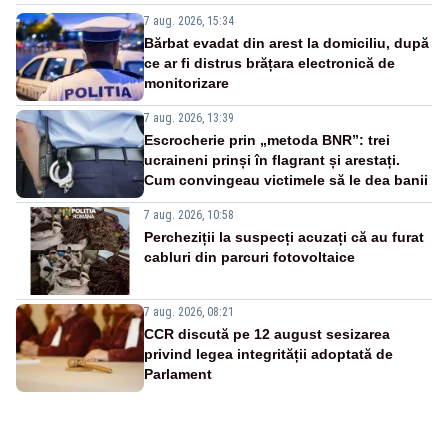
7 aug. 2026, 15:34
Bărbat evadat din arest la domiciliu, după
ce ar fi distrus brățara electronică de
monitorizare
7 aug. 2026, 13:39
Escrocherie prin „metoda BNR”: trei
ucraineni prinși în flagrant și arestați.
Cum convingeau victimele să le dea banii
7 aug. 2026, 10:58
Percheziții la suspecți acuzați că au furat
cabluri din parcuri fotovoltaice
7 aug. 2026, 08:21
CCR discută pe 12 august sesizarea
privind legea integrității adoptată de
Parlament