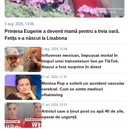
5 aug. 2026, 14:06
Prințesa Eugenie a devenit mamă pentru a treia oară.
Fetița s-a născut la Lisabona
5 aug. 2026, 10:46
Influencer mexican, împușcat mortal în
timpul unei transmisiuni live pe TikTok.
Atacul a fost surprins în direct
31 iul. 2026, 13:41
Monica Pop a suferit un accident vascular
cerebral. Cum se simte medicul
oftalmolog
31 iul. 2026, 10:59
Artistul care a ținut post cu apă 40 de zile,
operat de urgență