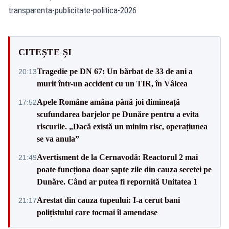
transparenta-publicitate-politica-2026
CITEȘTE ȘI
Tragedie pe DN 67: Un bărbat de 33 de ani a
20:13
murit într-un accident cu un TIR, în Vâlcea
Apele Române amâna până joi dimineață
17:52
scufundarea barjelor pe Dunăre pentru a evita
riscurile. „Dacă există un minim risc, operațiunea
se va anula”
Avertisment de la Cernavodă: Reactorul 2 mai
21:49
poate funcționa doar șapte zile din cauza secetei pe
Dunăre. Când ar putea fi repornită Unitatea 1
Arestat din cauza tupeului: I-a cerut bani
21:17
polițistului care tocmai îl amendase