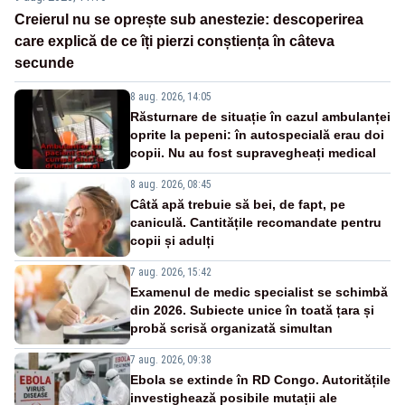
Creierul nu se oprește sub anestezie: descoperirea
care explică de ce îți pierzi conștiența în câteva
secunde
8 aug. 2026, 14:05
Răsturnare de situație în cazul ambulanței
oprite la pepeni: în autospecială erau doi
copii. Nu au fost supravegheați medical
8 aug. 2026, 08:45
Câtă apă trebuie să bei, de fapt, pe
caniculă. Cantitățile recomandate pentru
copii și adulți
7 aug. 2026, 15:42
Examenul de medic specialist se schimbă
din 2026. Subiecte unice în toată țara și
probă scrisă organizată simultan
7 aug. 2026, 09:38
Ebola se extinde în RD Congo. Autoritățile
investighează posibile mutații ale