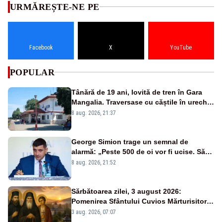
URMĂREȘTE-NE PE
Facebook
X
YouTube
POPULAR
Tânără de 19 ani, lovită de tren în Gara
Mangalia. Traversase cu căștile în urechi
liniile printr-un loc nepermis
8 aug. 2026, 21:37
George Simion trage un semnal de
alarmă: „Peste 500 de oi vor fi ucise. Să
vedem dacă ciobanii vor fi despăgubiți”
8 aug. 2026, 21:52
Sărbătoarea zilei, 3 august 2026:
Pomenirea Sfântului Cuvios Mărturisitor
Iraclie din Basarabia
3 aug. 2026, 07:07