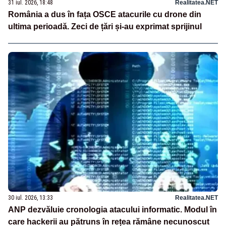
31 iul. 2026, 18:48
Realitatea.NET
România a dus în fața OSCE atacurile cu drone din
ultima perioadă. Zeci de țări și-au exprimat sprijinul
30 iul. 2026, 13:33
Realitatea.NET
ANP dezvăluie cronologia atacului informatic. Modul în
care hackerii au pătruns în rețea rămâne necunoscut