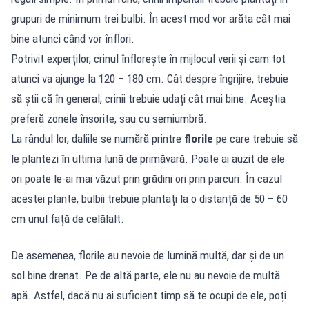
grupuri de minimum trei bulbi. În acest mod vor arăta cât mai
bine atunci când vor înflori.
Potrivit experților, crinul înflorește în mijlocul verii și cam tot
atunci va ajunge la 120 – 180 cm. Cât despre îngrijire, trebuie
să știi că în general, crinii trebuie udați cât mai bine. Aceștia
preferă zonele însorite, sau cu semiumbră.
La rândul lor, daliile se numără printre
florile
pe care trebuie să
le plantezi în ultima lună de primăvară. Poate ai auzit de ele
ori poate le-ai mai văzut prin grădini ori prin parcuri. În cazul
acestei plante, bulbii trebuie plantați la o distanță de 50 – 60
cm unul față de celălalt.
De asemenea, florile au nevoie de lumină multă, dar și de un
sol bine drenat. Pe de altă parte, ele nu au nevoie de multă
apă. Astfel, dacă nu ai suficient timp să te ocupi de ele, poți