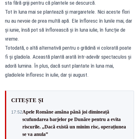
sta fără griji pentru că plantele se descurcă.
Tot în luna mai se plantează și margaretele. Nici aceste flori
nu au nevoie de prea multă apă. Ele înfloresc în lunile mai, dar
și iunie, însă pot să înflorească și în luna iulie, în funcție de
vreme.
Totodată, o altă alternativă pentru o grădină vi colorată poate
fi și gladiola. Această plantă arată într-adevăr spectaculos și
adoră lumina. În plus, dacă sunt plantate în luna mai,
gladiolele înfloresc în iulie, dar și august.
CITEȘTE ȘI
Apele Române amâna până joi dimineață
17:52
scufundarea barjelor pe Dunăre pentru a evita
riscurile. „Dacă există un minim risc, operațiunea
se va anula”