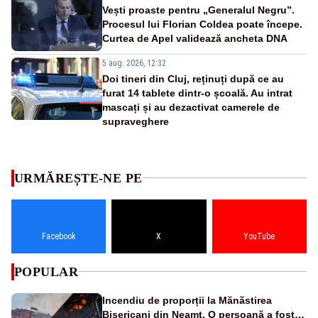
Vești proaste pentru „Generalul Negru”.
Procesul lui Florian Coldea poate începe.
Curtea de Apel validează ancheta DNA
5 aug. 2026, 12:32
Doi tineri din Cluj, reținuți după ce au
furat 14 tablete dintr-o școală. Au intrat
mascați și au dezactivat camerele de
supraveghere
URMĂREȘTE-NE PE
Facebook
X
YouTube
POPULAR
Incendiu de proporții la Mănăstirea
Bisericani din Neamț. O persoană a fost