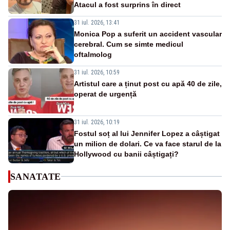
Atacul a fost surprins în direct
31 iul. 2026, 13:41
Monica Pop a suferit un accident vascular
cerebral. Cum se simte medicul
oftalmolog
31 iul. 2026, 10:59
Artistul care a ținut post cu apă 40 de zile,
operat de urgență
31 iul. 2026, 10:19
Fostul soț al lui Jennifer Lopez a câștigat
un milion de dolari. Ce va face starul de la
Hollywood cu banii câștigați?
SANATATE