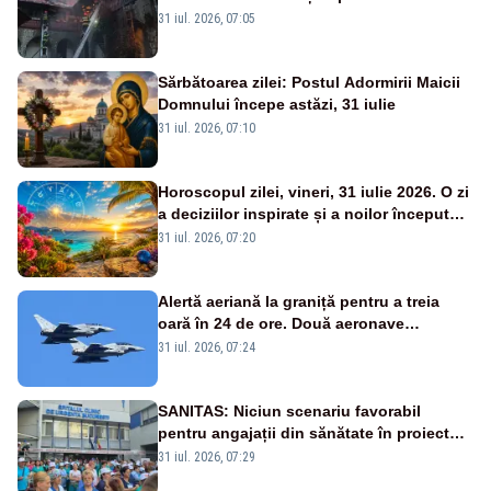
găsită carbonizată - FOTO/ VIDEO
31 iul. 2026, 07:05
Sărbătoarea zilei: Postul Adormirii Maicii
Domnului începe astăzi, 31 iulie
31 iul. 2026, 07:10
Horoscopul zilei, vineri, 31 iulie 2026. O zi
a deciziilor inspirate și a noilor începuturi.
Vezi zodiile vizate
31 iul. 2026, 07:20
Alertă aeriană la graniță pentru a treia
oară în 24 de ore. Două aeronave
Eurofighter britanice au fost ridicate de la
31 iul. 2026, 07:24
sol
SANITAS: Niciun scenariu favorabil
pentru angajații din sănătate în proiectul
Legii salarizării
31 iul. 2026, 07:29