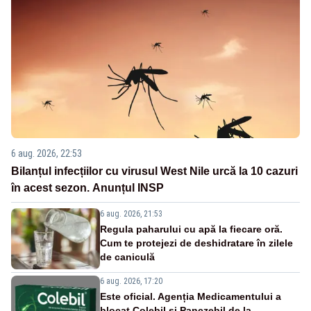
6 aug. 2026, 22:53
Bilanțul infecțiilor cu virusul West Nile urcă la 10 cazuri
în acest sezon. Anunțul INSP
6 aug. 2026, 21:53
Regula paharului cu apă la fiecare oră.
Cum te protejezi de deshidratare în zilele
de caniculă
6 aug. 2026, 17:20
Este oficial. Agenția Medicamentului a
blocat Colebil și Panczebil de la