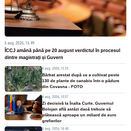
6 aug. 2026, 16:49
ÎCCJ amână până pe 20 august verdictul în procesul
dintre magistrați și Guvern
6 aug. 2026, 13:25
Bărbat arestat după ce a cultivat peste
130 de plante de canabis într-o pădure
din Covasna - FOTO
6 aug. 2026, 10:57
Zi decisivă la Înalta Curte. Guvernul
Bolojan află astăzi dacă trebuie să
plătească aproape un miliard de euro
grefierilor
5 aug. 2026, 18:40