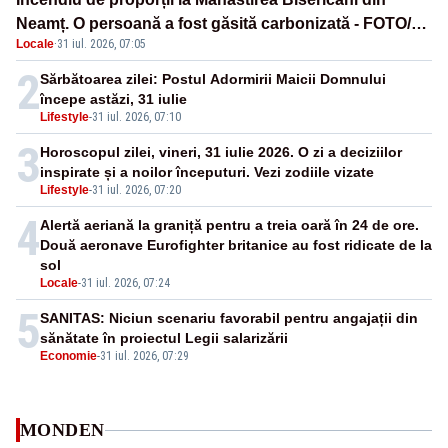
Neamț. O persoană a fost găsită carbonizată - FOTO/
Locale
·
31 iul. 2026, 07:05
VIDEO
2
Sărbătoarea zilei: Postul Adormirii Maicii Domnului
începe astăzi, 31 iulie
Lifestyle
-
31 iul. 2026, 07:10
3
Horoscopul zilei, vineri, 31 iulie 2026. O zi a deciziilor
inspirate și a noilor începuturi. Vezi zodiile vizate
Lifestyle
-
31 iul. 2026, 07:20
4
Alertă aeriană la graniță pentru a treia oară în 24 de ore.
Două aeronave Eurofighter britanice au fost ridicate de la
sol
Locale
-
31 iul. 2026, 07:24
5
SANITAS: Niciun scenariu favorabil pentru angajații din
sănătate în proiectul Legii salarizării
Economie
-
31 iul. 2026, 07:29
MONDEN