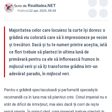
Realitatea.NET
Scris de
Publicat:
22 apr. 2025, 09:28
Majoritatea celor care locuiesc la curte își doresc o
grădină viu colorată care să îi impresioneze pe vecini
și trecători. Dacă și tu te numeri printre aceștia, iată
ce flori trebuie să plantezi în ultima lună de
primăvară pentru ca ele să înflorească frumos în
mijlocul verii și să îți transforme grădina într-un
adevărat paradis, în mijlocul veri.
Pentru o grădină spectaculoasă și parfumată specialiștii
recomandă ca în luna mai să plantezi crini. Crinul imperial nu e
atât de dificil de întreținut, mai ales dacă ții cont de niște
reguli simple. În primul rând, crinii imperiali trebuie plantați în