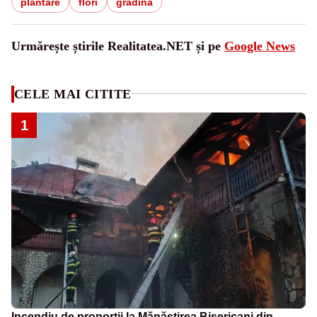
plantare
flori
gradina
Urmărește știrile Realitatea.NET și pe
Google News
CELE MAI CITITE
1
Incendiu de proporții la Mănăstirea Bisericani din