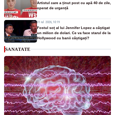
Artistul care a ținut post cu apă 40 de zile,
operat de urgență
31 iul. 2026, 10:19
Fostul soț al lui Jennifer Lopez a câștigat
un milion de dolari. Ce va face starul de la
Hollywood cu banii câștigați?
SANATATE