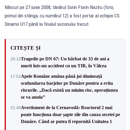
Născut pe 27 iunie 2008, tânărul Sorin Florin Nazîru (foto,
primul din stânga, cu numărul 12) a fost portar al echipei CS
Dinamo U17 până la finalul sezonului trecut.
CITEȘTE ȘI
Tragedie pe DN 67: Un bărbat de 33 de ani a
20:13
murit într-un accident cu un TIR, în Vâlcea
Apele Române amâna până joi dimineață
17:52
scufundarea barjelor pe Dunăre pentru a evita
riscurile. „Dacă există un minim risc, operațiunea
se va anula”
Avertisment de la Cernavodă: Reactorul 2 mai
21:49
poate funcționa doar șapte zile din cauza secetei pe
Dunăre. Când ar putea fi repornită Unitatea 1