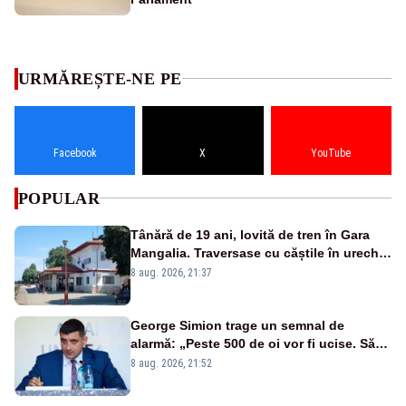
URMĂREȘTE-NE PE
Facebook
X
YouTube
POPULAR
Tânără de 19 ani, lovită de tren în Gara
Mangalia. Traversase cu căștile în urechi
liniile printr-un loc nepermis
8 aug. 2026, 21:37
George Simion trage un semnal de
alarmă: „Peste 500 de oi vor fi ucise. Să
vedem dacă ciobanii vor fi despăgubiți”
8 aug. 2026, 21:52