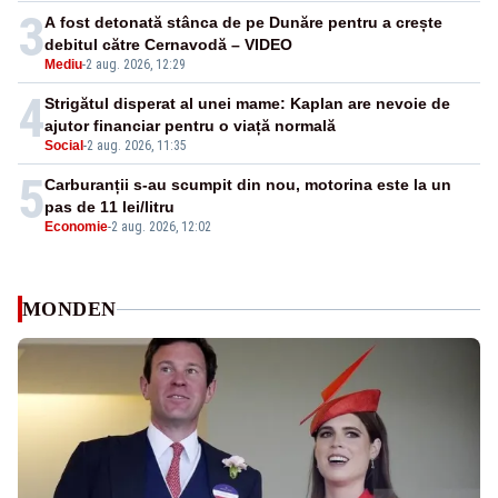
3
A fost detonată stânca de pe Dunăre pentru a crește
debitul către Cernavodă – VIDEO
Mediu
-
2 aug. 2026, 12:29
4
Strigătul disperat al unei mame: Kaplan are nevoie de
ajutor financiar pentru o viață normală
Social
-
2 aug. 2026, 11:35
5
Carburanții s-au scumpit din nou, motorina este la un
pas de 11 lei/litru
Economie
-
2 aug. 2026, 12:02
MONDEN