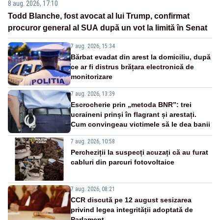
8 aug. 2026, 17:10
Todd Blanche, fost avocat al lui Trump, confirmat
procuror general al SUA după un vot la limită în Senat
7 aug. 2026, 15:34
Bărbat evadat din arest la domiciliu, după
ce ar fi distrus brățara electronică de
monitorizare
7 aug. 2026, 13:39
Escrocherie prin „metoda BNR”: trei
ucraineni prinși în flagrant și arestați.
Cum convingeau victimele să le dea banii
7 aug. 2026, 10:58
Percheziții la suspecți acuzați că au furat
cabluri din parcuri fotovoltaice
7 aug. 2026, 08:21
CCR discută pe 12 august sesizarea
privind legea integrității adoptată de
Parlament