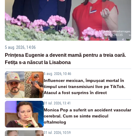
5 aug. 2026, 14:06
Prințesa Eugenie a devenit mamă pentru a treia oară.
Fetița s-a născut la Lisabona
5 aug. 2026, 10:46
Influencer mexican, împușcat mortal în
timpul unei transmisiuni live pe TikTok.
Atacul a fost surprins în direct
31 iul. 2026, 13:41
Monica Pop a suferit un accident vascular
cerebral. Cum se simte medicul
oftalmolog
31 iul. 2026, 10:59