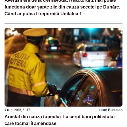
Avertisment de la Cernavodă: Reactorul 2 mai poate
funcționa doar șapte zile din cauza secetei pe Dunăre.
Când ar putea fi repornită Unitatea 1
4 aug. 2026, 21:17
Iulian Budusan
Arestat din cauza tupeului: I-a cerut bani polițistului
care tocmai îl amendase