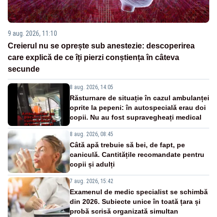
9 aug. 2026, 11:10
Creierul nu se oprește sub anestezie: descoperirea
care explică de ce îți pierzi conștiența în câteva
secunde
8 aug. 2026, 14:05
Răsturnare de situație în cazul ambulanței
oprite la pepeni: în autospecială erau doi
copii. Nu au fost supravegheați medical
8 aug. 2026, 08:45
Câtă apă trebuie să bei, de fapt, pe
caniculă. Cantitățile recomandate pentru
copii și adulți
7 aug. 2026, 15:42
Examenul de medic specialist se schimbă
din 2026. Subiecte unice în toată țara și
probă scrisă organizată simultan