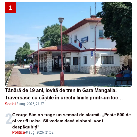
1
Tânără de 19 ani, lovită de tren în Gara Mangalia.
Traversase cu căștile în urechi liniile printr-un loc
Social
·
8 aug. 2026, 21:37
nepermis
2
George Simion trage un semnal de alarmă: „Peste 500 de
oi vor fi ucise. Să vedem dacă ciobanii vor fi
despăgubiți”
Politica
-
8 aug. 2026, 21:52