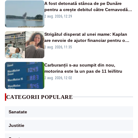
A fost detonată stânca de pe Dunăre
pentru a crește debitul către Cernavodă –
VIDEO
2 aug. 2026, 12:29
Strigătul disperat al unei mame: Kaplan
are nevoie de ajutor financiar pentru o
viață normală
2 aug. 2026, 11:35
Carburanții s-au scumpit din nou,
motorina este la un pas de 11 lei/litru
2 aug. 2026, 12:02
CATEGORII POPULARE
Sanatate
Justitie