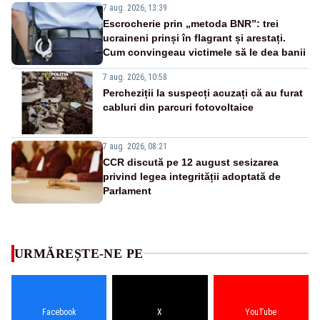
7 aug. 2026, 13:39
Escrocherie prin „metoda BNR”: trei
ucraineni prinși în flagrant și arestați.
Cum convingeau victimele să le dea banii
7 aug. 2026, 10:58
Percheziții la suspecți acuzați că au furat
cabluri din parcuri fotovoltaice
7 aug. 2026, 08:21
CCR discută pe 12 august sesizarea
privind legea integrității adoptată de
Parlament
URMĂREȘTE-NE PE
Facebook
X
YouTube