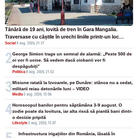
Tânără de 19 ani, lovită de tren în Gara Mangalia.
Traversase cu căștile în urechi liniile printr-un loc
Social
·
8 aug. 2026, 21:37
nepermis
2
George Simion trage un semnal de alarmă: „Peste 500 de
oi vor fi ucise. Să vedem dacă ciobanii vor fi
despăgubiți”
Politica
-
8 aug. 2026, 21:52
3
Misiune ratată la Izvoarele, pe Dunăre: stânca nu a cedat,
militarii reiau detonările luni – VIDEO
Mediu
-
2 aug. 2026, 15:06
4
Horoscopul banilor pentru săptămâna 3-9 august. O
zodie poate da lovitura, iar alta riscă să piardă bani dintr-
o decizie pripită
Lifestyle
-
2 aug. 2026, 15:07
5
Infrastructura irigațiilor din România, lăsată în