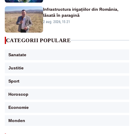
Infrastructura irigațiilor din România,
lăsată în paragină
2 aug. 2026, 15:21
CATEGORII POPULARE
Sanatate
Justitie
Sport
Horoscop
Economie
Monden