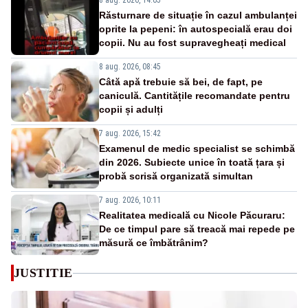
8 aug. 2026, 14:05
Răsturnare de situație în cazul ambulanței
oprite la pepeni: în autospecială erau doi
copii. Nu au fost supravegheați medical
8 aug. 2026, 08:45
Câtă apă trebuie să bei, de fapt, pe
caniculă. Cantitățile recomandate pentru
copii și adulți
7 aug. 2026, 15:42
Examenul de medic specialist se schimbă
din 2026. Subiecte unice în toată țara și
probă scrisă organizată simultan
7 aug. 2026, 10:11
Realitatea medicală cu Nicole Păcuraru:
De ce timpul pare să treacă mai repede pe
măsură ce îmbătrânim?
JUSTITIE