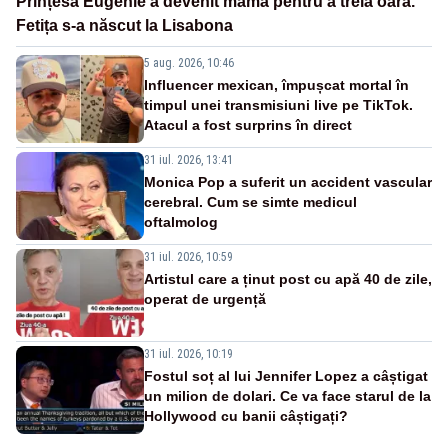
Prințesa Eugenie a devenit mamă pentru a treia oară.
Fetița s-a născut la Lisabona
5 aug. 2026, 10:46
Influencer mexican, împușcat mortal în
timpul unei transmisiuni live pe TikTok.
Atacul a fost surprins în direct
31 iul. 2026, 13:41
Monica Pop a suferit un accident vascular
cerebral. Cum se simte medicul
oftalmolog
31 iul. 2026, 10:59
Artistul care a ținut post cu apă 40 de zile,
operat de urgență
31 iul. 2026, 10:19
Fostul soț al lui Jennifer Lopez a câștigat
un milion de dolari. Ce va face starul de la
Hollywood cu banii câștigați?