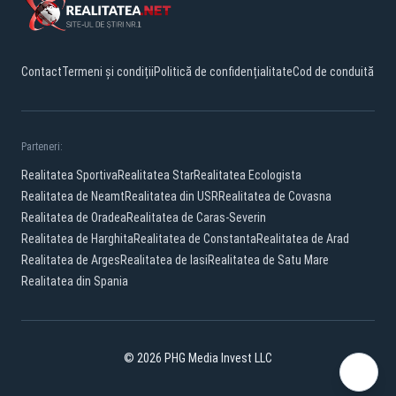
Contact
Termeni și condiții
Politică de confidențialitate
Cod de conduită
Parteneri:
Realitatea Sportiva
Realitatea Star
Realitatea Ecologista
Realitatea de Neamt
Realitatea din USR
Realitatea de Covasna
Realitatea de Oradea
Realitatea de Caras-Severin
Realitatea de Harghita
Realitatea de Constanta
Realitatea de Arad
Realitatea de Arges
Realitatea de Iasi
Realitatea de Satu Mare
Realitatea din Spania
© 2026 PHG Media Invest LLC
Facebook
YouTube
X
TikTok