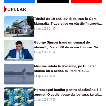
POPULAR
Tânără de 19 ani, lovită de tren în Gara
Mangalia. Traversase cu căștile în urechi
liniile printr-un loc nepermis
8 aug. 2026, 21:37
George Simion trage un semnal de
alarmă: „Peste 500 de oi vor fi ucise. Să
vedem dacă ciobanii vor fi despăgubiți”
8 aug. 2026, 21:52
Misiune ratată la Izvoarele, pe Dunăre:
stânca nu a cedat, militarii reiau
detonările luni – VIDEO
2 aug. 2026, 15:06
Horoscopul banilor pentru săptămâna 3-9
august. O zodie poate da lovitura, iar alta
riscă să piardă bani dintr-o decizie pripită
2 aug. 2026, 15:07