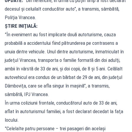
UPDATE:
”Din nefericire, în urmă cu puţin timp a fost declarat
decesul şi celuilalt conducător auto”, a transmis, sâmbătă,
Poliţia Vrancea.
ŞTIRE INIŢIALĂ:
”În eveniment au fost implicate două autoturisme, cauza
probabilă a accidentului fiind pătrunderea pe contrasens a
unuia dintre vehicule. Unul dintre autoturisme, înmatriculat în
judeţul Vrancea, transporta o familie formată din doi adulţi,
ambii în vârstă de 33 de ani, şi doi copii, de 8 şi 5 ani. Celălalt
autovehicul era condus de un bărbat de 29 de ani, din judeţul
Dâmboviţa, care se afla singur în maşină”, a transmis,
sâmbătă, IPJ Vrancea.
În urma coliziunii frontale, conducătorul auto de 33 de ani,
aflat în autoturismul familiei, a fost declarat decedat la faţa
locului.
”Celelalte patru persoane – trei pasageri din acelaşi