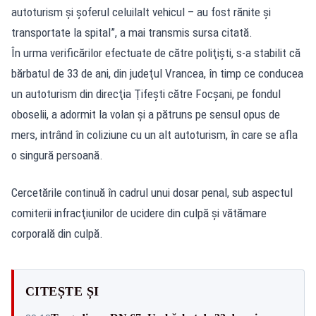
autoturism şi şoferul celuilalt vehicul – au fost rănite şi
transportate la spital”, a mai transmis sursa citată.
În urma verificărilor efectuate de către poliţişti, s-a stabilit că
bărbatul de 33 de ani, din judeţul Vrancea, în timp ce conducea
un autoturism din direcţia Ţifeşti către Focşani, pe fondul
oboselii, a adormit la volan şi a pătruns pe sensul opus de
mers, intrând în coliziune cu un alt autoturism, în care se afla
o singură persoană.
Cercetările continuă în cadrul unui dosar penal, sub aspectul
comiterii infracţiunilor de ucidere din culpă şi vătămare
corporală din culpă.
CITEȘTE ȘI