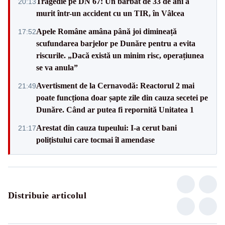
Tragedie pe DN 67: Un bărbat de 33 de ani a
20:13
murit într-un accident cu un TIR, în Vâlcea
Apele Române amâna până joi dimineață
17:52
scufundarea barjelor pe Dunăre pentru a evita
riscurile. „Dacă există un minim risc, operațiunea
se va anula”
Avertisment de la Cernavodă: Reactorul 2 mai
21:49
poate funcționa doar șapte zile din cauza secetei pe
Dunăre. Când ar putea fi repornită Unitatea 1
Arestat din cauza tupeului: I-a cerut bani
21:17
polițistului care tocmai îl amendase
Distribuie articolul