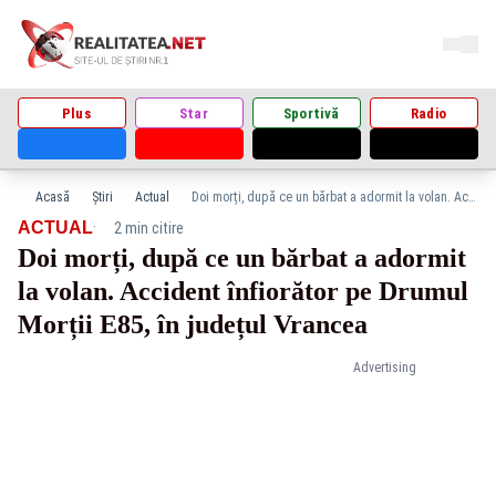
Plus
Star
Sportivă
Radio
Acasă
Știri
Actual
Doi morți, după ce un bărbat a adormit la volan. Accident înfiorător pe Drumul Morții E85, în județul Vrancea
·
ACTUAL
2 min citire
Doi morți, după ce un bărbat a adormit
la volan. Accident înfiorător pe Drumul
Morții E85, în județul Vrancea
Advertising