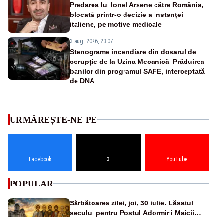
Predarea lui Ionel Arsene către România,
blocată printr-o decizie a instanței
italiene, pe motive medicale
3 aug. 2026, 23:07
Stenograme incendiare din dosarul de
corupție de la Uzina Mecanică. Prăduirea
banilor din programul SAFE, interceptată
de DNA
URMĂREȘTE-NE PE
Facebook
X
YouTube
POPULAR
Sărbătoarea zilei, joi, 30 iulie: Lăsatul
secului pentru Postul Adormirii Maicii