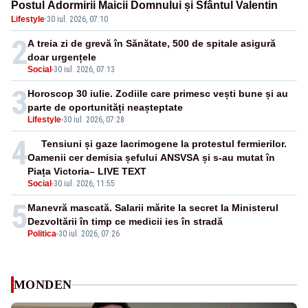
Postul Adormirii Maicii Domnului și Sfântul Valentin
Lifestyle
·
30 iul. 2026, 07:10
2
A treia zi de grevă în Sănătate, 500 de spitale asigură
doar urgențele
Social
-
30 iul. 2026, 07:13
3
Horoscop 30 iulie. Zodiile care primesc vești bune și au
parte de oportunități neașteptate
Lifestyle
-
30 iul. 2026, 07:28
4
Tensiuni și gaze lacrimogene la protestul fermierilor.
Oamenii cer demisia șefului ANSVSA și s-au mutat în
Piața Victoria– LIVE TEXT
Social
-
30 iul. 2026, 11:55
5
Manevră mascată. Salarii mărite la secret la Ministerul
Dezvoltării în timp ce medicii ies în stradă
Politica
-
30 iul. 2026, 07:26
MONDEN