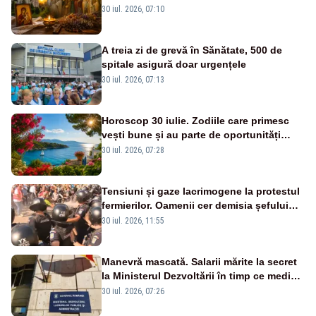
Domnului și Sfântul Valentin
30 iul. 2026, 07:10
A treia zi de grevă în Sănătate, 500 de
spitale asigură doar urgențele
30 iul. 2026, 07:13
Horoscop 30 iulie. Zodiile care primesc
vești bune și au parte de oportunități
neașteptate
30 iul. 2026, 07:28
Tensiuni și gaze lacrimogene la protestul
fermierilor. Oamenii cer demisia șefului
ANSVSA și s-au mutat în Piața Victoria–
30 iul. 2026, 11:55
LIVE TEXT
Manevră mascată. Salarii mărite la secret
la Ministerul Dezvoltării în timp ce medicii
ies în stradă
30 iul. 2026, 07:26