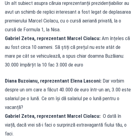
Un alt subiect asupra căruia reprezentanții prezidențiabilior au
avut un schimb de replici interesant a fost legat de deplasarea
premierului Marcel Ciolacu, cu o cursă aeriană privată, la o
cursă de Formula 1, la Nisa.
Gabriel Zetea, reprezentant Marcel Ciolacu:
Am înțeles că
au fost circa 10 oameni. Să știți că prețul nu este atât de
mare pe cât se vehiculează, a spus chiar doamna Buzăianu:
30.000 împărțit la 10 fac 3.000 de euro
Diana Buzoianu, reprezentant Elena Lasconi:
Dar vorbim
despre un om care a făcut 40.000 de euro într-un an, 3.00 este
salariul pe o lună. Ce om își dă salariul pe o lună pentru o
vacanță?
Gabriel Zetea, reprezentant Marcel Ciolacu:
O dată în
viață, dacă vrei să-i faci o surprinză extravagantă fiului tău, o
faci.