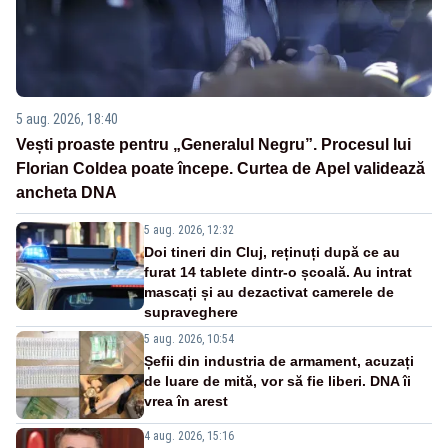
5 aug. 2026, 18:40
Vești proaste pentru „Generalul Negru”. Procesul lui
Florian Coldea poate începe. Curtea de Apel validează
ancheta DNA
5 aug. 2026, 12:32
Doi tineri din Cluj, reținuți după ce au
furat 14 tablete dintr-o școală. Au intrat
mascați și au dezactivat camerele de
supraveghere
5 aug. 2026, 10:54
Șefii din industria de armament, acuzați
de luare de mită, vor să fie liberi. DNA îi
vrea în arest
4 aug. 2026, 15:16