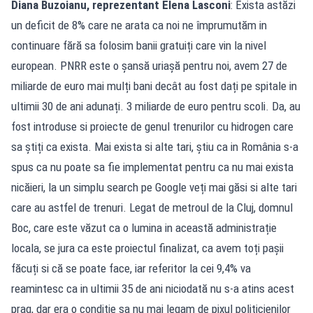
Diana Buzoianu, reprezentant Elena Lasconi
: Exista astăzi
un deficit de 8% care ne arata ca noi ne împrumutăm in
continuare fără sa folosim banii gratuiți care vin la nivel
european. PNRR este o șansă uriașă pentru noi, avem 27 de
miliarde de euro mai mulți bani decât au fost dați pe spitale in
ultimii 30 de ani adunați. 3 miliarde de euro pentru scoli. Da, au
fost introduse si proiecte de genul trenurilor cu hidrogen care
sa știți ca exista. Mai exista si alte tari, știu ca in România s-a
spus ca nu poate sa fie implementat pentru ca nu mai exista
nicăieri, la un simplu search pe Google veți mai găsi si alte tari
care au astfel de trenuri. Legat de metroul de la Cluj, domnul
Boc, care este văzut ca o lumina in această administrație
locala, se jura ca este proiectul finalizat, ca avem toți pașii
făcuți si că se poate face, iar referitor la cei 9,4% va
reamintesc ca in ultimii 35 de ani niciodată nu s-a atins acest
prag, dar era o condiție sa nu mai legam de pixul politicienilor