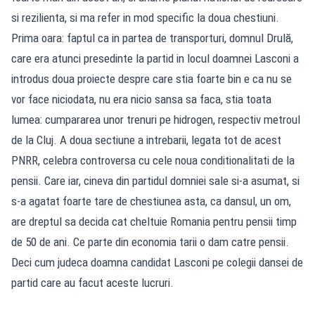
si rezilienta, si ma refer in mod specific la doua chestiuni.
Prima oara: faptul ca in partea de transporturi, domnul Drulă,
care era atunci presedinte la partid in locul doamnei Lasconi a
introdus doua proiecte despre care stia foarte bin e ca nu se
vor face niciodata, nu era nicio sansa sa faca, stia toata
lumea: cumpararea unor trenuri pe hidrogen, respectiv metroul
de la Cluj. A doua sectiune a intrebarii, legata tot de acest
PNRR, celebra controversa cu cele noua conditionalitati de la
pensii. Care iar, cineva din partidul domniei sale si-a asumat, si
s-a agatat foarte tare de chestiunea asta, ca dansul, un om,
are dreptul sa decida cat cheltuie Romania pentru pensii timp
de 50 de ani. Ce parte din economia tarii o dam catre pensii.
Deci cum judeca doamna candidat Lasconi pe colegii dansei de
partid care au facut aceste lucruri.