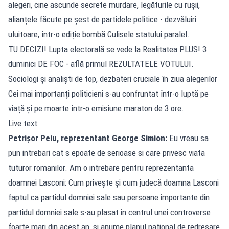
alegeri, cine ascunde secrete murdare, legăturile cu rușii,
alianțele făcute pe șest de partidele politice - dezvăluiri
uluitoare, într-o ediție bombă Culisele statului paralel.
TU DECIZI! Lupta electorală se vede la Realitatea PLUS! 3
duminici DE FOC - află primul REZULTATELE VOTULUI.
Sociologi și analiști de top, dezbateri cruciale în ziua alegerilor
Cei mai importanți politicieni s-au confruntat într-o luptă pe
viață și pe moarte într-o emisiune maraton de 3 ore.
Live text:
Petrișor Peiu, reprezentant George Simion:
Eu vreau sa
pun intrebari cat s epoate de serioase si care privesc viata
tuturor romanilor. Am o intrebare pentru reprezentanta
doamnei Lasconi: Cum privește și cum judecă doamna Lasconi
faptul ca partidul domniei sale sau persoane importante din
partidul domniei sale s-au plasat in centrul unei controverse
foarte mari din acest an, si anume planul national de redresare