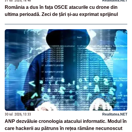
31 iul. 2026, 18:48
Realitatea.NET
România a dus în fața OSCE atacurile cu drone din
ultima perioadă. Zeci de țări și-au exprimat sprijinul
30 iul. 2026, 13:33
Realitatea.NET
ANP dezvăluie cronologia atacului informatic. Modul în
care hackerii au pătruns în rețea rămâne necunoscut