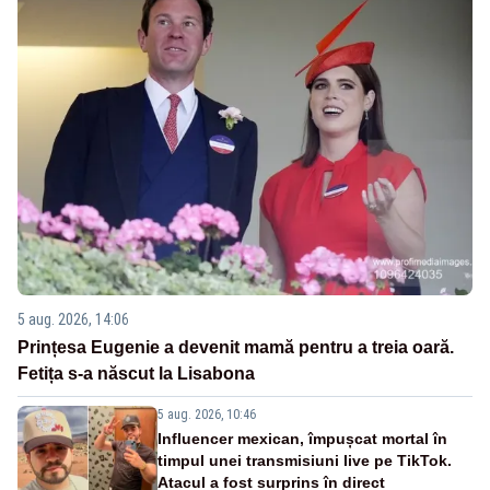
5 aug. 2026, 14:06
Prințesa Eugenie a devenit mamă pentru a treia oară.
Fetița s-a născut la Lisabona
5 aug. 2026, 10:46
Influencer mexican, împușcat mortal în
timpul unei transmisiuni live pe TikTok.
Atacul a fost surprins în direct