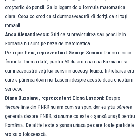
creșterile de pensii. Sa le legam de o formula matematica
clara. Ceea ce cred ca si dumneavoastră vă doriți, ca si toți
romanii.
Anca Alexandrescu:
Știți ca supraviețuirea sau pensiile in
România nu sunt pe baza de matematica.
Petrișor Peiu, reprezentant George Simion:
Dar nu e nicio
formula. Încă o dată, pentru 50 de ani, doamna Buzoianu, si
dumneavoastră veți lua pensii in aceeași logica. Întrebarea era
care e părerea doamnei Lasconi despre aceste doua chestiuni
serioase.
Diana Buzoianu, reprezentant Elena Lasconi:
Despre
fiecare linie din PNRR nu am cum sa spun, dar eu știu părerea
generala despre PNRR, si anume ca este o șansă uriașă pentru
România. De altfel este o șansa uriașa pe care toate partidele
vro sa o folosească.