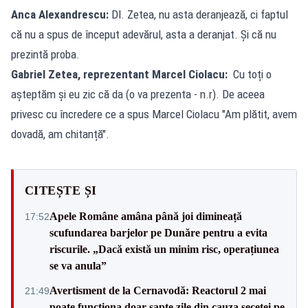
Anca Alexandrescu:
Dl. Zetea, nu asta deranjează, ci faptul
că nu a spus de început adevărul, asta a deranjat. Și că nu
prezintă proba.
Gabriel Zetea, reprezentant Marcel Ciolacu:
Cu toți o
așteptăm și eu zic că da (o va prezenta - n.r). De aceea
privesc cu încredere ce a spus Marcel Ciolacu "Am plătit, avem
dovadă, am chitanță".
CITEȘTE ȘI
Apele Române amâna până joi dimineață
17:52
scufundarea barjelor pe Dunăre pentru a evita
riscurile. „Dacă există un minim risc, operațiunea
se va anula”
Avertisment de la Cernavodă: Reactorul 2 mai
21:49
poate funcționa doar șapte zile din cauza secetei pe