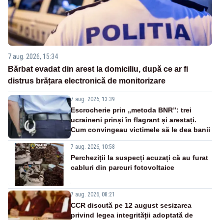
7 aug. 2026, 15:34
Bărbat evadat din arest la domiciliu, după ce ar fi
distrus brățara electronică de monitorizare
7 aug. 2026, 13:39
Escrocherie prin „metoda BNR”: trei
ucraineni prinși în flagrant și arestați.
Cum convingeau victimele să le dea banii
7 aug. 2026, 10:58
Percheziții la suspecți acuzați că au furat
cabluri din parcuri fotovoltaice
7 aug. 2026, 08:21
CCR discută pe 12 august sesizarea
privind legea integrității adoptată de