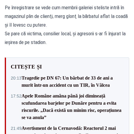
Pe înregistrare se vede cum membrii galeriei steliste intră în
magazinul plin de clienţi, merg glonţ la bărbatul aflat la coadă
şi îl lovesc cu putere.
Se pare că victima, consilier local, şi agresorii s-ar fi înjurat la
ieşirea de pe stadion.
CITEȘTE ȘI
Tragedie pe DN 67: Un bărbat de 33 de ani a
20:13
murit într-un accident cu un TIR, în Vâlcea
Apele Române amâna până joi dimineață
17:52
scufundarea barjelor pe Dunăre pentru a evita
riscurile. „Dacă există un minim risc, operațiunea
se va anula”
Avertisment de la Cernavodă: Reactorul 2 mai
21:49