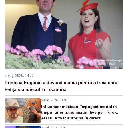
5 aug. 2026, 14:06
Prințesa Eugenie a devenit mamă pentru a treia oară.
Fetița s-a născut la Lisabona
5 aug. 2026, 10:46
Influencer mexican, împușcat mortal în
timpul unei transmisiuni live pe TikTok.
Atacul a fost surprins în direct
31 iul. 2026, 13:41