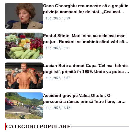
Oana Gheorghiu recunoaște că a greșit în
privința companiilor de stat. „Cea mai
mare tâmpenie a fost că eu am crezut că
1 aug. 2026, 15:39
lucrurile sunt deschise”
Postul Sfintei Marii vine cu cele mai mari
prețuri. Românii se închină când văd cât
costă mâncarea de zi cu zi
1 aug. 2026, 15:51
Lucian Bute a donat Cupa 'Cel mai tehnic
pugilist', primită în 1999. Unde va putea fi
admirat trofeul
1 aug. 2026, 15:57
Accident grav pe Valea Oltului. O
persoană a rămas prinsă între fiare, iar
alta a fost aruncată pe carosabil
1 aug. 2026, 16:12
CATEGORII POPULARE