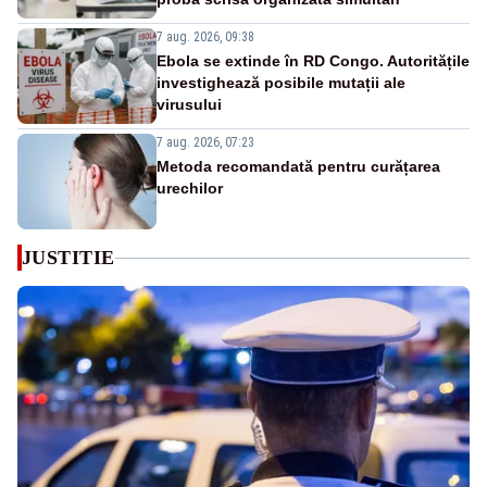
7 aug. 2026, 09:38
Ebola se extinde în RD Congo. Autoritățile
investighează posibile mutații ale
virusului
7 aug. 2026, 07:23
Metoda recomandată pentru curățarea
urechilor
JUSTITIE