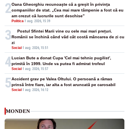
2
Oana Gheorghiu recunoaște că a greșit în privința
companiilor de stat. „Cea mai mare tâmpenie a fost că eu
am crezut că lucrurile sunt deschise”
Politica
-
1 aug. 2026, 15:39
3
Postul Sfintei Marii vine cu cele mai mari prețuri.
Românii se închină când văd cât costă mâncarea de zi cu
zi
Social
-
1 aug. 2026, 15:51
4
Lucian Bute a donat Cupa 'Cel mai tehnic pugilist',
primită în 1999. Unde va putea fi admirat trofeul
Social
-
1 aug. 2026, 15:57
5
Accident grav pe Valea Oltului. O persoană a rămas
prinsă între fiare, iar alta a fost aruncată pe carosabil
Social
-
1 aug. 2026, 16:12
MONDEN