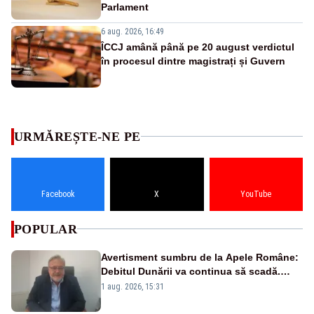
Parlament
6 aug. 2026, 16:49
ÎCCJ amână până pe 20 august verdictul
în procesul dintre magistrați și Guvern
URMĂREȘTE-NE PE
Facebook
X
YouTube
POPULAR
Avertisment sumbru de la Apele Române:
Debitul Dunării va continua să scadă.
Cernavodă s-ar putea închide în 4 zile
1 aug. 2026, 15:31