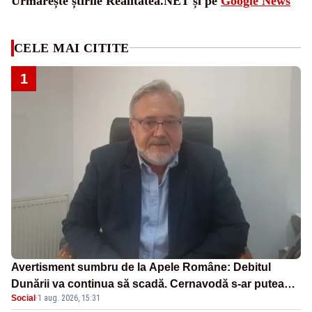
Urmărește știrile Realitatea.NET și pe
Google News
CELE MAI CITITE
1
Avertisment sumbru de la Apele Române: Debitul
Dunării va continua să scadă. Cernavodă s-ar putea
Social
·
1 aug. 2026, 15:31
închide în 4 zile