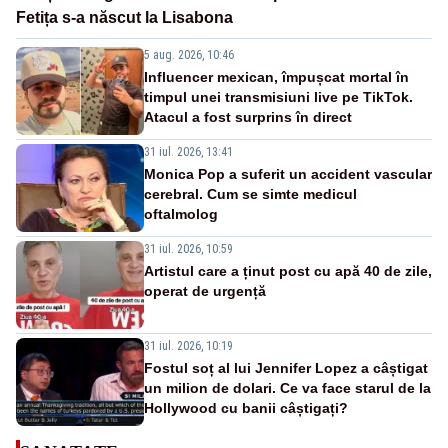
Fetița s-a născut la Lisabona
5 aug. 2026, 10:46
Influencer mexican, împușcat mortal în
timpul unei transmisiuni live pe TikTok.
Atacul a fost surprins în direct
31 iul. 2026, 13:41
Monica Pop a suferit un accident vascular
cerebral. Cum se simte medicul
oftalmolog
31 iul. 2026, 10:59
Artistul care a ținut post cu apă 40 de zile,
operat de urgență
31 iul. 2026, 10:19
Fostul soț al lui Jennifer Lopez a câștigat
un milion de dolari. Ce va face starul de la
Hollywood cu banii câștigați?