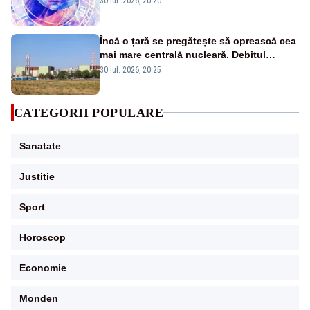
30 iul. 2026, 20:20
Încă o țară se pregătește să oprească cea
mai mare centrală nucleară. Debitul
Dunării a ajuns la un nivel critic
30 iul. 2026, 20:25
CATEGORII POPULARE
Sanatate
Justitie
Sport
Horoscop
Economie
Monden