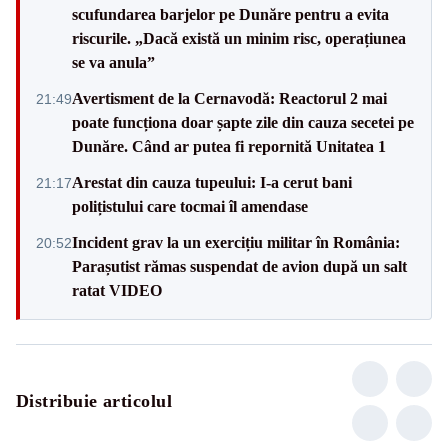
scufundarea barjelor pe Dunăre pentru a evita
riscurile. „Dacă există un minim risc, operațiunea
se va anula”
Avertisment de la Cernavodă: Reactorul 2 mai
21:49
poate funcționa doar șapte zile din cauza secetei pe
Dunăre. Când ar putea fi repornită Unitatea 1
Arestat din cauza tupeului: I-a cerut bani
21:17
polițistului care tocmai îl amendase
Incident grav la un exercițiu militar în România:
20:52
Parașutist rămas suspendat de avion după un salt
ratat VIDEO
Distribuie articolul