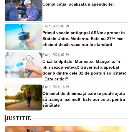
Complicația localizată a apendicitei
6 aug. 2026, 08:38
Primul vaccin antigripal ARNm aprobat în
Statele Unite. Moderna: Este cu 27% mai
eficient decât vaccinurile standard
6 aug. 2026, 07:39
Criză la Spitalul Municipal Mangalia, în
plin sezon estival: Guvernul a aprobat
doar 6 dintre cele 32 de posturi solicitate:
„Este critic!”
5 aug. 2026, 16:39
Obiceiul de dimineață care te poate ajuta
să trăiești mai mult. Este aur curat pentru
sănătate
JUSTITIE