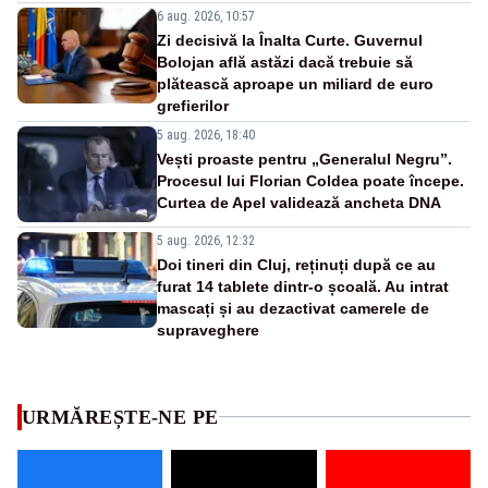
6 aug. 2026, 10:57
Zi decisivă la Înalta Curte. Guvernul
Bolojan află astăzi dacă trebuie să
plătească aproape un miliard de euro
grefierilor
5 aug. 2026, 18:40
Vești proaste pentru „Generalul Negru”.
Procesul lui Florian Coldea poate începe.
Curtea de Apel validează ancheta DNA
5 aug. 2026, 12:32
Doi tineri din Cluj, reținuți după ce au
furat 14 tablete dintr-o școală. Au intrat
mascați și au dezactivat camerele de
supraveghere
URMĂREȘTE-NE PE