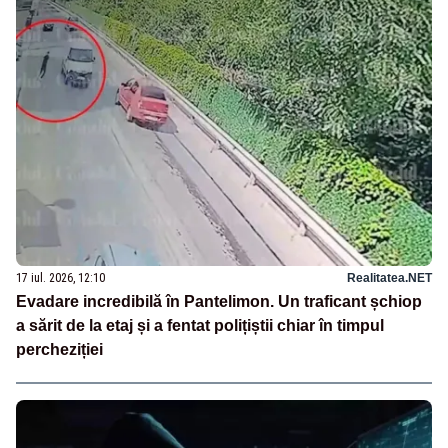
17 iul. 2026, 12:10
Realitatea.NET
Evadare incredibilă în Pantelimon. Un traficant șchiop
a sărit de la etaj și a fentat polițiștii chiar în timpul
percheziției