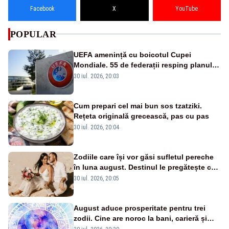
Facebook
X
YouTube
POPULAR
UEFA amenință cu boicotul Cupei
Mondiale. 55 de federații resping planul
FIFA al lui Infantino
30 iul. 2026, 20:03
Cum prepari cel mai bun sos tzatziki.
Rețeta originală grecească, pas cu pas
30 iul. 2026, 20:04
Zodiile care își vor găsi sufletul pereche
în luna august. Destinul le pregătește cea
mai mare surpriză
30 iul. 2026, 20:05
August aduce prosperitate pentru trei
zodii. Cine are noroc la bani, carieră și
iubire