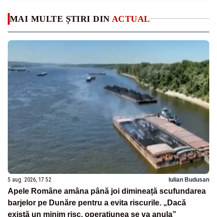
MAI MULTE ȘTIRI DIN
ACTUAL
5 aug. 2026, 17:52
Iulian Budusan
Apele Române amâna până joi dimineață scufundarea
barjelor pe Dunăre pentru a evita riscurile. „Dacă
există un minim risc, operațiunea se va anula”