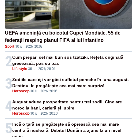
UEFA amenință cu boicotul Cupei Mondiale. 55 de
federații resping planul FIFA al lui Infantino
Sport
·
30 iul. 2026, 20:03
2
Cum prepari cel mai bun sos tzatziki. Rețeta originală
grecească, pas cu pas
Lifestyle
-
30 iul. 2026, 20:04
3
Zodiile care își vor găsi sufletul pereche în luna august.
Destinul le pregătește cea mai mare surpriză
Horoscop
-
30 iul. 2026, 20:05
4
August aduce prosperitate pentru trei zodii. Cine are
noroc la bani, carieră și iubire
Horoscop
-
30 iul. 2026, 20:20
5
Încă o țară se pregătește să oprească cea mai mare
centrală nucleară. Debitul Dunării a ajuns la un nivel
critic