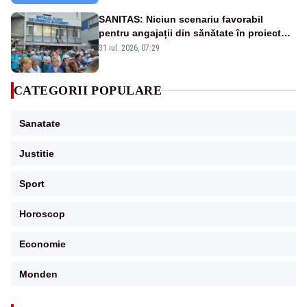
SANITAS: Niciun scenariu favorabil
pentru angajații din sănătate în proiectul
Legii salarizării
31 iul. 2026, 07:29
CATEGORII POPULARE
Sanatate
Justitie
Sport
Horoscop
Economie
Monden