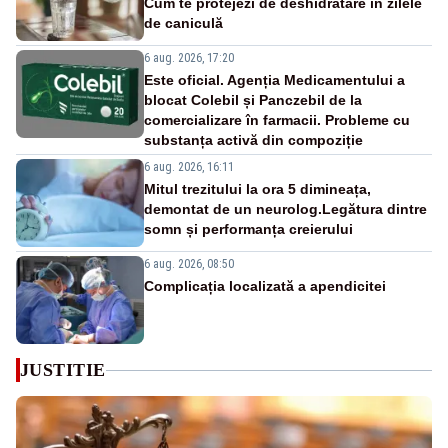
Cum te protejezi de deshidratare în zilele
de caniculă
6 aug. 2026, 17:20
Este oficial. Agenția Medicamentului a
blocat Colebil și Panczebil de la
comercializare în farmacii. Probleme cu
substanța activă din compoziție
6 aug. 2026, 16:11
Mitul trezitului la ora 5 dimineața,
demontat de un neurolog.Legătura dintre
somn și performanța creierului
6 aug. 2026, 08:50
Complicația localizată a apendicitei
JUSTITIE