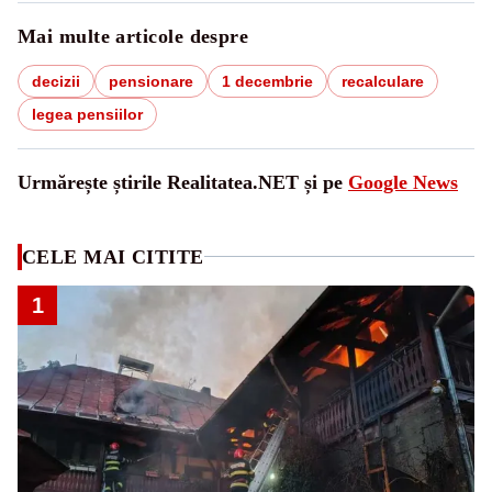
Mai multe articole despre
decizii
pensionare
1 decembrie
recalculare
legea pensiilor
Urmărește știrile Realitatea.NET și pe
Google News
CELE MAI CITITE
1