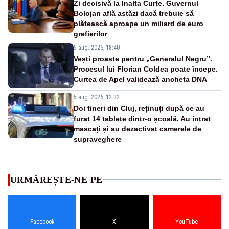
Zi decisivă la Înalta Curte. Guvernul
Bolojan află astăzi dacă trebuie să
plătească aproape un miliard de euro
grefierilor
5 aug. 2026, 18:40
Vești proaste pentru „Generalul Negru”.
Procesul lui Florian Coldea poate începe.
Curtea de Apel validează ancheta DNA
5 aug. 2026, 12:32
Doi tineri din Cluj, reținuți după ce au
furat 14 tablete dintr-o școală. Au intrat
mascați și au dezactivat camerele de
supraveghere
URMĂREȘTE-NE PE
Facebook
X
YouTube