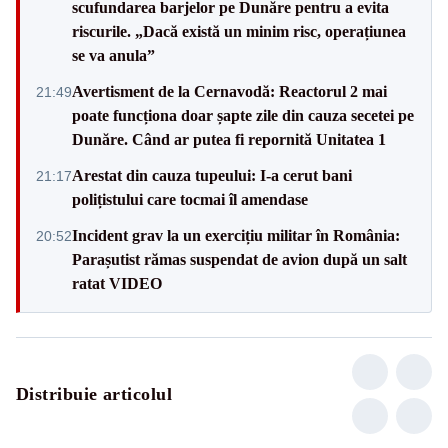
scufundarea barjelor pe Dunăre pentru a evita
riscurile. „Dacă există un minim risc, operațiunea
se va anula”
Avertisment de la Cernavodă: Reactorul 2 mai
21:49
poate funcționa doar șapte zile din cauza secetei pe
Dunăre. Când ar putea fi repornită Unitatea 1
Arestat din cauza tupeului: I-a cerut bani
21:17
polițistului care tocmai îl amendase
Incident grav la un exercițiu militar în România:
20:52
Parașutist rămas suspendat de avion după un salt
ratat VIDEO
Distribuie articolul