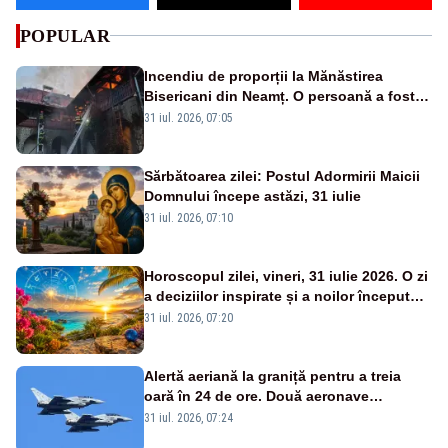
POPULAR
Incendiu de proporții la Mănăstirea
Bisericani din Neamț. O persoană a fost
găsită carbonizată - FOTO/ VIDEO
31 iul. 2026, 07:05
Sărbătoarea zilei: Postul Adormirii Maicii
Domnului începe astăzi, 31 iulie
31 iul. 2026, 07:10
Horoscopul zilei, vineri, 31 iulie 2026. O zi
a deciziilor inspirate și a noilor începuturi.
Vezi zodiile vizate
31 iul. 2026, 07:20
Alertă aeriană la graniță pentru a treia
oară în 24 de ore. Două aeronave
Eurofighter britanice au fost ridicate de la
31 iul. 2026, 07:24
sol