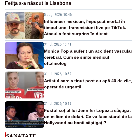
Fetița s-a născut la Lisabona
5 aug. 2026, 10:46
Influencer mexican, împușcat mortal în
timpul unei transmisiuni live pe TikTok.
Atacul a fost surprins în direct
31 iul. 2026, 13:41
Monica Pop a suferit un accident vascular
cerebral. Cum se simte medicul
oftalmolog
31 iul. 2026, 10:59
Artistul care a ținut post cu apă 40 de zile,
operat de urgență
31 iul. 2026, 10:19
Fostul soț al lui Jennifer Lopez a câștigat
un milion de dolari. Ce va face starul de la
Hollywood cu banii câștigați?
SANATATE