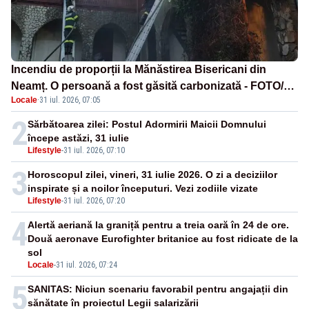
Incendiu de proporții la Mănăstirea Bisericani din
Neamț. O persoană a fost găsită carbonizată - FOTO/
Locale
·
31 iul. 2026, 07:05
VIDEO
2
Sărbătoarea zilei: Postul Adormirii Maicii Domnului
începe astăzi, 31 iulie
Lifestyle
-
31 iul. 2026, 07:10
3
Horoscopul zilei, vineri, 31 iulie 2026. O zi a deciziilor
inspirate și a noilor începuturi. Vezi zodiile vizate
Lifestyle
-
31 iul. 2026, 07:20
4
Alertă aeriană la graniță pentru a treia oară în 24 de ore.
Două aeronave Eurofighter britanice au fost ridicate de la
sol
Locale
-
31 iul. 2026, 07:24
5
SANITAS: Niciun scenariu favorabil pentru angajații din
sănătate în proiectul Legii salarizării