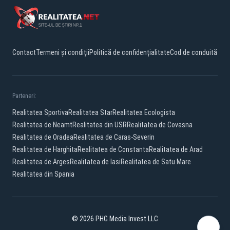
Contact
Termeni și condiții
Politică de confidențialitate
Cod de conduită
Parteneri:
Realitatea Sportiva
Realitatea Star
Realitatea Ecologista
Realitatea de Neamt
Realitatea din USR
Realitatea de Covasna
Realitatea de Oradea
Realitatea de Caras-Severin
Realitatea de Harghita
Realitatea de Constanta
Realitatea de Arad
Realitatea de Arges
Realitatea de Iasi
Realitatea de Satu Mare
Realitatea din Spania
© 2026 PHG Media Invest LLC
Facebook
YouTube
X
TikTok