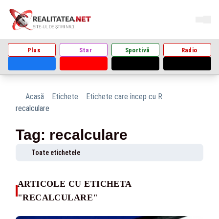
Plus
Star
Sportivă
Radio
Acasă
Etichete
Etichete care încep cu R
recalculare
Tag: recalculare
Toate etichetele
ARTICOLE CU ETICHETA
"RECALCULARE"