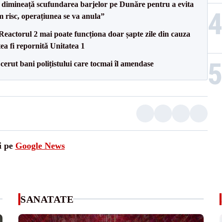
imineață scufundarea barjelor pe Dunăre pentru a evita
m risc, operațiunea se va anula”
eactorul 2 mai poate funcționa doar șapte zile din cauza
ea fi repornită Unitatea 1
 cerut bani polițistului care tocmai îl amendase
i pe
Google News
SANATATE