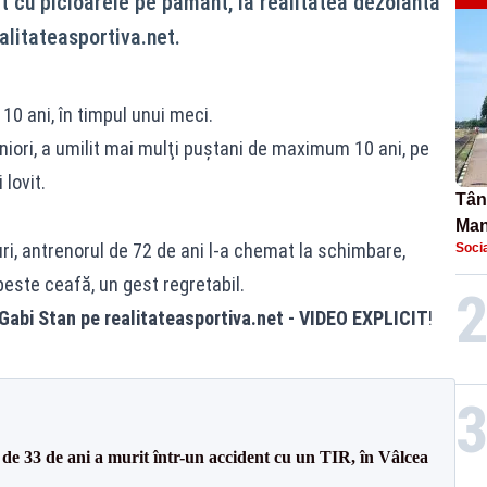
t cu picioarele pe pământ, la realitatea dezolantă
alitateasportiva.net.
 10 ani, în timpul unui meci.
uniori, a umilit mai mulţi puştani de maximum 10 ani, pe
 lovit.
Tână
Man
uri, antrenorul de 72 de ani l-a chemat la schimbare,
Socia
urec
peste ceafă, un gest regretabil.
t Gabi Stan pe realitateasportiva.net - VIDEO EXPLICIT
!
e 33 de ani a murit într-un accident cu un TIR, în Vâlcea