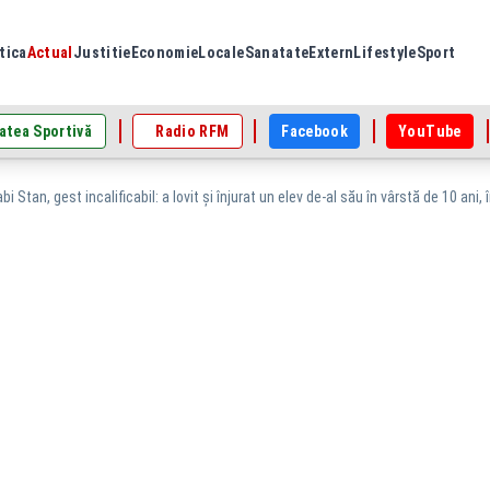
tica
Actual
Justitie
Economie
Locale
Sanatate
Extern
Lifestyle
Sport
atea Sportivă
Radio RFM
Facebook
YouTube
bi Stan, gest incalificabil: a lovit și înjurat un elev de-al său în vârstă de 10 