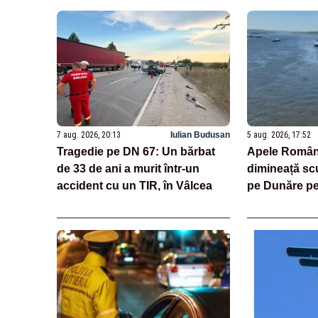
7 aug. 2026, 20:13
Iulian Budusan
5 aug. 2026, 17:52
Tragedie pe DN 67: Un bărbat
Apele Român
de 33 de ani a murit într-un
dimineață sc
accident cu un TIR, în Vâlcea
pe Dunăre pe
riscurile. „D
risc, operați