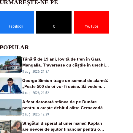
URMĂREȘTE-NE PE
Facebook
X
YouTube
POPULAR
Tânără de 19 ani, lovită de tren în Gara
Mangalia. Traversase cu căștile în urechi
liniile printr-un loc nepermis
8 aug. 2026, 21:37
George Simion trage un semnal de alarmă:
„Peste 500 de oi vor fi ucise. Să vedem
dacă ciobanii vor fi despăgubiți”
8 aug. 2026, 21:52
A fost detonată stânca de pe Dunăre
pentru a crește debitul către Cernavodă –
VIDEO
2 aug. 2026, 12:29
Strigătul disperat al unei mame: Kaplan
are nevoie de ajutor financiar pentru o