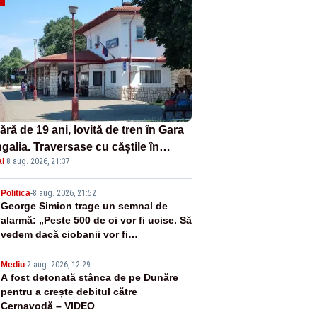
ră de 19 ani, lovită de tren în Gara
galia. Traversase cu căștile în
l
·
8 aug. 2026, 21:37
hi liniile printr-un loc nepermis
2
Politica
-
8 aug. 2026, 21:52
George Simion trage un semnal de
alarmă: „Peste 500 de oi vor fi ucise. Să
vedem dacă ciobanii vor fi
despăgubiți”
3
Mediu
-
2 aug. 2026, 12:29
A fost detonată stânca de pe Dunăre
pentru a crește debitul către
Cernavodă – VIDEO