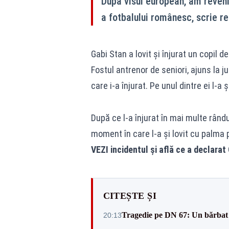
După visul european, am reveni
a fotbalului românesc, scrie re
Gabi Stan a lovit şi înjurat un copil de
Fostul antrenor de seniori, ajuns la j
care i-a înjurat. Pe unul dintre ei l-a şi
După ce l-a înjurat în mai multe rând
moment în care l-a şi lovit cu palma 
VEZI incidentul și află ce a declara
CITEȘTE ȘI
Tragedie pe DN 67: Un bărbat d
20:13