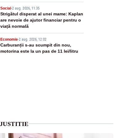
4
Social
-
2 aug. 2026, 11:35
Strigătul disperat al unei mame: Kaplan
are nevoie de ajutor financiar pentru o
viață normală
5
Economie
-
2 aug. 2026, 12:02
Carburanții s-au scumpit din nou,
motorina este la un pas de 11 lei/litru
JUSTITIE