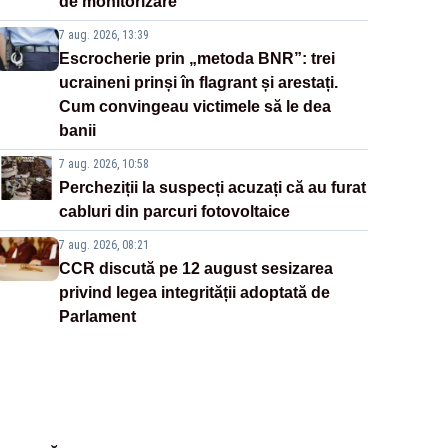
de monitorizare
7 aug. 2026, 13:39
Escrocherie prin „metoda BNR”: trei
ucraineni prinși în flagrant și arestați.
Cum convingeau victimele să le dea
banii
7 aug. 2026, 10:58
Percheziții la suspecți acuzați că au furat
cabluri din parcuri fotovoltaice
7 aug. 2026, 08:21
CCR discută pe 12 august sesizarea
privind legea integrității adoptată de
Parlament