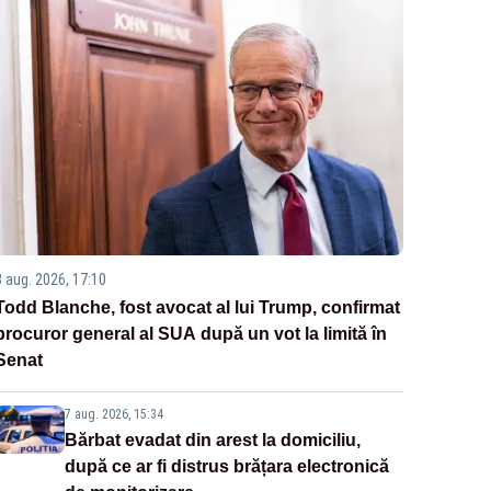
8 aug. 2026, 17:10
Todd Blanche, fost avocat al lui Trump, confirmat
procuror general al SUA după un vot la limită în
Senat
7 aug. 2026, 15:34
Bărbat evadat din arest la domiciliu,
după ce ar fi distrus brățara electronică