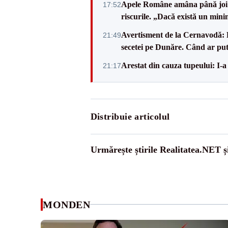
Apele Române amâna până joi d
17:52
riscurile. „Dacă există un mini
Avertisment de la Cernavodă: R
21:49
secetei pe Dunăre. Când ar put
Arestat din cauza tupeului: I-a
21:17
Distribuie articolul
Urmărește știrile Realitatea.NET ș
MONDEN