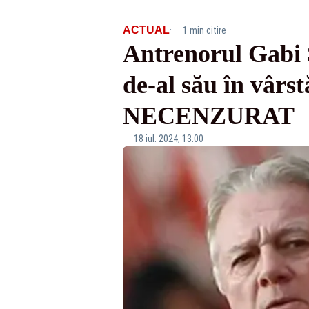
·
ACTUAL
1 min citire
Antrenorul Gabi St
de-al său în vârs
NECENZURAT
18 iul. 2024, 13:00