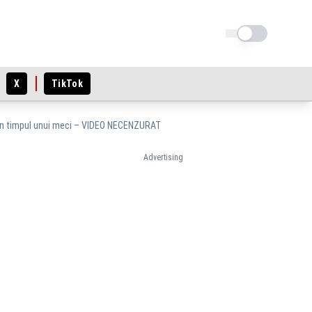
Schimba tema
X
TikTok
ani, în timpul unui meci – VIDEO NECENZURAT
Advertising