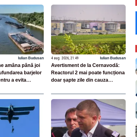
Iulian Budusan
4 aug. 2026, 21:49
Iulian Budusan
e amâna până joi
Avertisment de la Cernavodă:
ufundarea barjelor
Reactorul 2 mai poate funcționa
ntru a evita
doar șapte zile din cauza
acă există un minim
secetei pe Dunăre. Când ar
unea se va anula”
putea fi repornită Unitatea 1