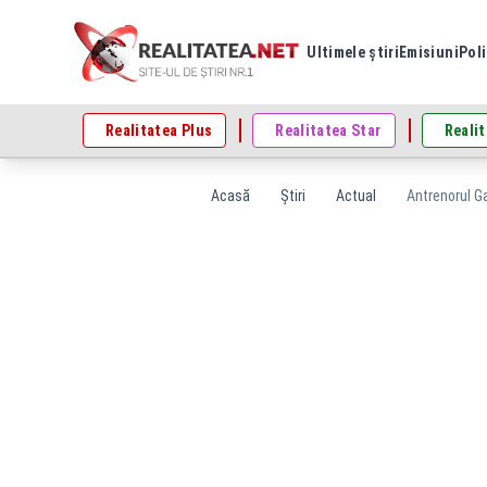
Ultimele știri
Emisiuni
Poli
Realitatea Plus
Realitatea Star
Realit
Acasă
Știri
Actual
Antrenorul Ga