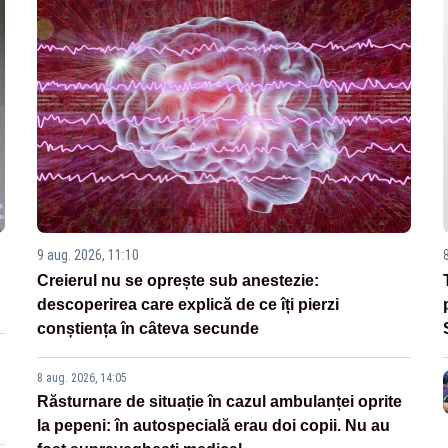
9 aug. 2026, 11:10
Creierul nu se oprește sub anestezie:
descoperirea care explică de ce îți pierzi
conștiența în câteva secunde
8 aug. 2026, 14:05
Răsturnare de situație în cazul ambulanței oprite
la pepeni: în autospecială erau doi copii. Nu au