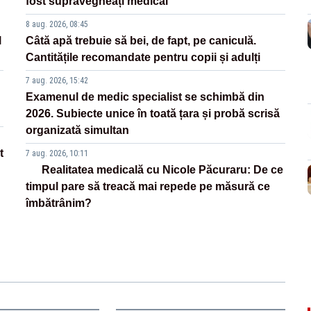
fost supravegheați medical
8 aug. 2026, 08:45
l
Câtă apă trebuie să bei, de fapt, pe caniculă.
Cantitățile recomandate pentru copii și adulți
7 aug. 2026, 15:42
Examenul de medic specialist se schimbă din
2026. Subiecte unice în toată țara și probă scrisă
organizată simultan
t
7 aug. 2026, 10:11
Realitatea medicală cu Nicole Păcuraru: De ce
timpul pare să treacă mai repede pe măsură ce
îmbătrânim?