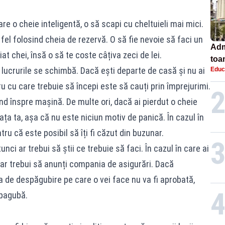
e o cheie inteligentă, o să scapi cu cheltuieli mai mici.
fel folosind cheia de rezervă. O să fie nevoie să faci un
Adm
t chei, însă o să te coste câțiva zeci de lei.
toa
ă, lucrurile se schimbă. Dacă ești departe de casă și nu ai
Educ
lice
u cu care trebuie să începi este să cauți prin împrejurimi.
nd înspre mașină. De multe ori, dacă ai pierdut o cheie
ața ta, așa că nu este niciun motiv de panică. În cazul în
tru că este posibil să îți fi căzut din buzunar.
ci ar trebui să știi ce trebuie să faci. În cazul în care ai
ar trebui să anunți compania de asigurări. Dacă
ea de despăgubire pe care o vei face nu va fi aprobată,
pagubă.