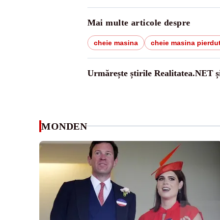
Mai multe articole despre
cheie masina
cheie masina pierdu
Urmărește știrile Realitatea.NET ș
MONDEN