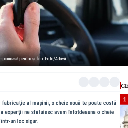
 spionoasă pentru șoferi. Foto/Arhivă
CE
1
e fabricație al mașinii, o cheie nouă te poate costă
a experții ne sfătuiesc avem întotdeauna o cheie
ntr-un loc sigur.