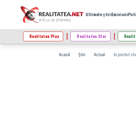
Ultimele știri
Emisiuni
Poli
Realitatea Plus
Realitatea Star
Realit
Acasă
Știri
Actual
Ai pierdut ch