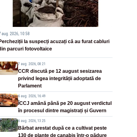
7 aug. 2026, 10:58
Percheziții la suspecți acuzați că au furat cabluri
din parcuri fotovoltaice
7 aug. 2026, 08:21
CCR discută pe 12 august sesizarea
privind legea integrității adoptată de
Parlament
6 aug. 2026, 16:49
ÎCCJ amână până pe 20 august verdictul
în procesul dintre magistrați și Guvern
6 aug. 2026, 13:25
Bărbat arestat după ce a cultivat peste
130 de plante de canabis într-o pădure