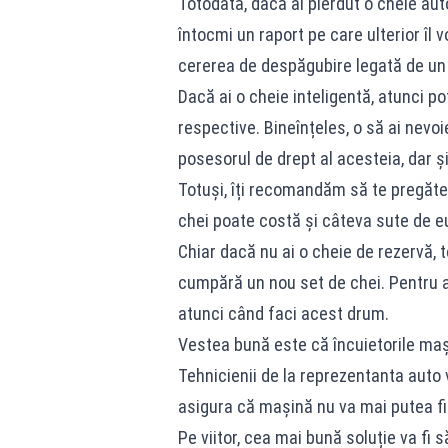
Totodată, dacă ai pierdut o cheie auto 
întocmi un raport pe care ulterior îl
cererea de despăgubire legată de un 
Dacă ai o cheie inteligentă, atunci po
respective. Bineînțeles, o să ai nevo
posesorul de drept al acesteia, dar ș
Totuși, îți recomandăm să te pregăteș
chei poate costă și câteva sute de eu
Chiar dacă nu ai o cheie de rezervă, 
cumpără un nou set de chei. Pentru as
atunci când faci acest drum.
Vestea bună este că încuietorile mașin
Tehnicienii de la reprezentanta auto v
asigura că mașină nu va mai putea fi
Pe viitor, cea mai bună soluție va fi s