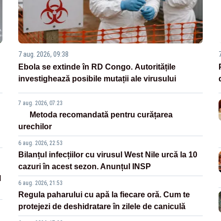
7 aug. 2026, 09:38
Ebola se extinde în RD Congo. Autoritățile
investighează posibile mutații ale virusului
7 aug. 2026, 07:23
Metoda recomandată pentru curățarea
urechilor
6 aug. 2026, 22:53
Bilanțul infecțiilor cu virusul West Nile urcă la 10
cazuri în acest sezon. Anunțul INSP
l
6 aug. 2026, 21:53
Regula paharului cu apă la fiecare oră. Cum te
protejezi de deshidratare în zilele de caniculă