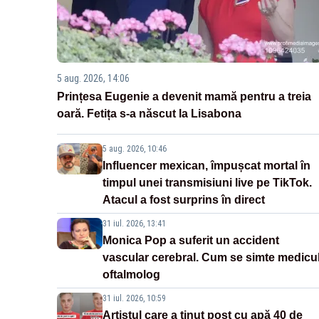
5 aug. 2026, 14:06
Prințesa Eugenie a devenit mamă pentru a treia
oară. Fetița s-a născut la Lisabona
5 aug. 2026, 10:46
Influencer mexican, împușcat mortal în
timpul unei transmisiuni live pe TikTok.
Atacul a fost surprins în direct
31 iul. 2026, 13:41
Monica Pop a suferit un accident
vascular cerebral. Cum se simte medicu
oftalmolog
31 iul. 2026, 10:59
Artistul care a ținut post cu apă 40 de