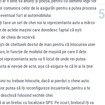
ar fi bine să anunți și poliția, pentru că oamenii legii vor
 vor comunica celor de la asigurări pentru a putea procesa
eventual furt al automobilului.
ți face un set de chei noi la reprezentanta auto a mărcii
ie de actele mașinii care dovedesc faptul că ești
i de cheia de rezervă.
ti de cheltuieli destul de mari pentru că înlocuirea unei
ro, în funcție de modelul de mașină pe care îl deții.
tot reprezentanta auto va fi locul de unde vei putea
ta ai nevoie de acte, așa că asigura-te că le ai la ține
ii nu trebuie înlocuite, dacă ai pierdut o cheie auto.
or putea să îți reconfigureze încuietorile, pentru a te
 deschisă folosind vechile chei.
ă ai un breloc cu localizare GPS. Pe scurt, brelocul îți va