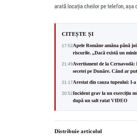
arată locația cheilor pe telefon, așa 
CITEȘTE ȘI
Apele Române amâna până joi d
17:52
riscurile. „Dacă există un mini
Avertisment de la Cernavodă: R
21:49
secetei pe Dunăre. Când ar put
Arestat din cauza tupeului: I-a
21:17
Incident grav la un exercițiu 
20:52
după un salt ratat VIDEO
Distribuie articolul