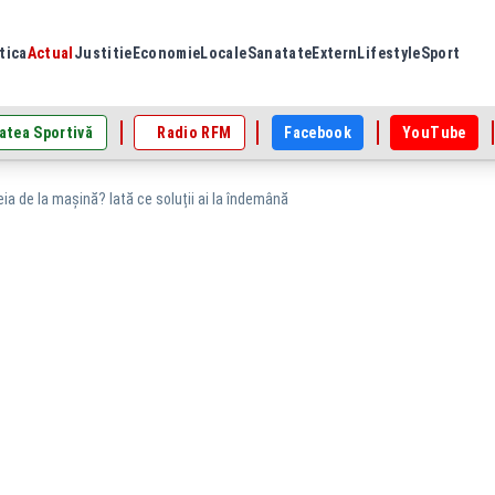
tica
Actual
Justitie
Economie
Locale
Sanatate
Extern
Lifestyle
Sport
atea Sportivă
Radio RFM
Facebook
YouTube
eia de la mașină? Iată ce soluții ai la îndemână