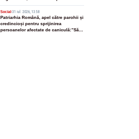
generația noastră nu îl va mai vedea
5
Social
-
31 iul. 2026, 13:58
Patriarhia Română, apel către parohii și
credincioși pentru sprijinirea
persoanelor afectate de caniculă:”Să
distribuie apă celor aflați în nevoie”