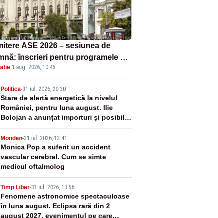
itere ASE 2026 – sesiunea de
mnă: înscrieri pentru programele de
atie
·
1 aug. 2026, 10:45
nță, masterat și doctorat
2
Politica
-
31 iul. 2026, 20:30
Stare de alertă energetică la nivelul
României, pentru luna august. Ilie
Bolojan a anunțat importuri și posibile
restricții – VIDEO
3
Monden
-
31 iul. 2026, 13:41
Monica Pop a suferit un accident
vascular cerebral. Cum se simte
medicul oftalmolog
4
Timp Liber
-
31 iul. 2026, 13:56
Fenomene astronomice spectaculoase
în luna august. Eclipsa rară din 2
august 2027, evenimentul pe care