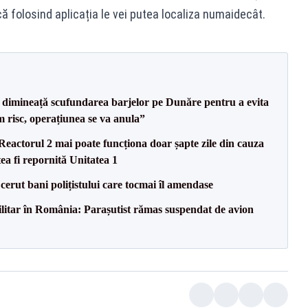
că folosind aplicația le vei putea localiza numaidecât.
imineață scufundarea barjelor pe Dunăre pentru a evita
m risc, operațiunea se va anula”
eactorul 2 mai poate funcționa doar șapte zile din cauza
ea fi repornită Unitatea 1
 cerut bani polițistului care tocmai îl amendase
militar în România: Parașutist rămas suspendat de avion