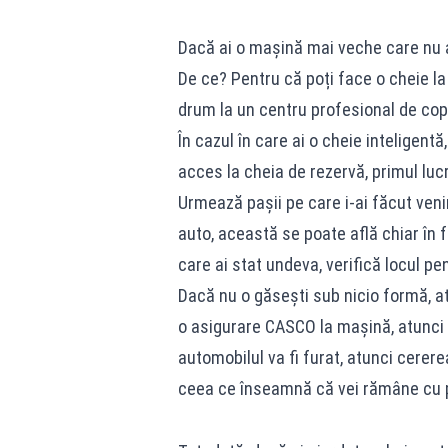
Dacă ai o mașină mai veche care nu ar
De ce? Pentru că poți face o cheie la 
drum la un centru profesional de copia
În cazul în care ai o cheie inteligent
acces la cheia de rezervă, primul lucr
Urmează pașii pe care i-ai făcut veni
auto, această se poate află chiar în f
care ai stat undeva, verifică locul pen
Dacă nu o găsești sub nicio formă, atun
o asigurare CASCO la mașină, atunci 
automobilul va fi furat, atunci cerer
ceea ce înseamnă că vei rămâne cu 