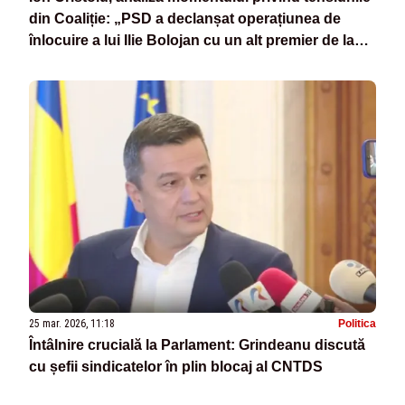
din Coaliție: „PSD a declanșat operațiunea de
înlocuire a lui Ilie Bolojan cu un alt premier de la
PNL, care e deja știut. Are aprobarea lui Nicușor
Dan”
25 mar. 2026, 11:18
Politica
Întâlnire crucială la Parlament: Grindeanu discută
cu șefii sindicatelor în plin blocaj al CNTDS