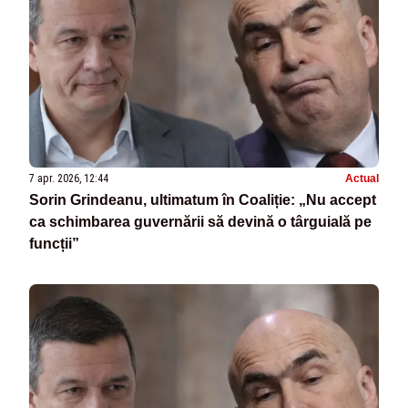
7 apr. 2026, 12:44
Actual
Sorin Grindeanu, ultimatum în Coaliție: „Nu accept
ca schimbarea guvernării să devină o târguială pe
funcții”