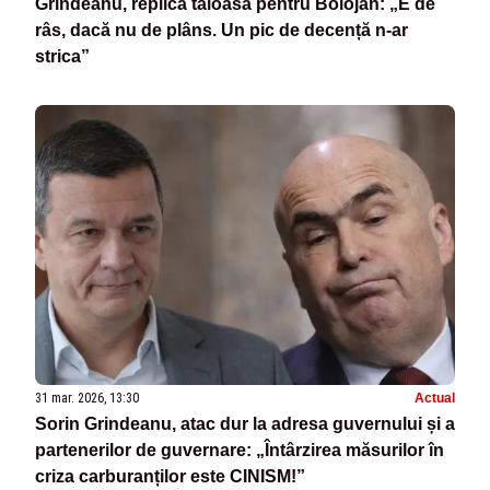
Grindeanu, replică tăioasă pentru Bolojan: „E de
râs, dacă nu de plâns. Un pic de decență n-ar
strica”
31 mar. 2026, 13:30
Actual
Sorin Grindeanu, atac dur la adresa guvernului și a
partenerilor de guvernare: „Întârzirea măsurilor în
criza carburanților este CINISM!”