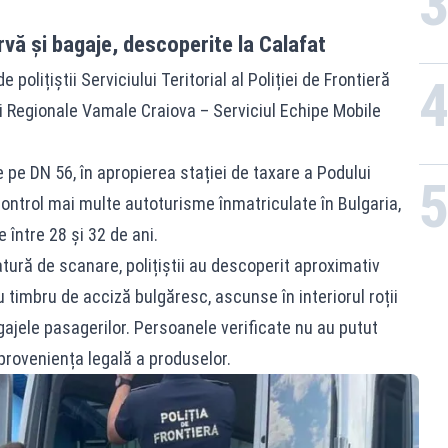
rvă și bagaje, descoperite la Calafat
polițiștii Serviciului Teritorial al Poliției de Frontieră
iei Regionale Vamale Craiova – Serviciul Echipe Mobile
te pe DN 56, în apropierea stației de taxare a Podului
control mai multe autoturisme înmatriculate în Bulgaria,
 între 28 și 32 de ani.
ratură de scanare, polițiștii au descoperit aproximativ
 timbru de acciză bulgăresc, ascunse în interiorul roții
gajele pasagerilor. Persoanele verificate nu au putut
roveniența legală a produselor.