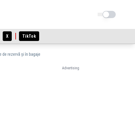
Schimba tema
X
TikTok
e de rezervă și în bagaje
Advertising