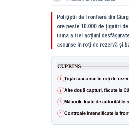
Polițiștii de Frontieră din Giur
ore peste 10.000 de țigaări de
urma a trei acțiuni desfășurate
ascunse în roți de rezervă și b
CUPRINS
Țigări ascunse în roți de rezer
1
Alte două capturi, făcute la Că
2
Măsurile luate de autoritățile
3
Controale intensificate la fron
4