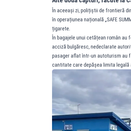
În aceeași zi, polițiștii de frontieră d
în operațiunea națională „SAFE SUMME
țigarete.
În bagajele unui cetățean român au f
acciză bulgăresc, nedeclarate autorită
pasager aflat într-un autoturism au 
cantitate care depășea limita legală