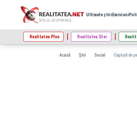
Ultimele știri
Emisiuni
Poli
Realitatea Plus
Realitatea Star
Realit
Acasă
Știri
Social
Captură de pe