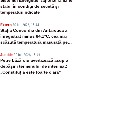
3
Sistemul Energetic Național rămâne
stabil în condiții de secetă și
temperaturi ridicate
4
Extern
-
30 iul. 2026, 15:44
Stația Concordia din Antarctica a
înregistrat minus 84,1°C, cea mai
scăzută temperatură măsurată pe
Pământ din 2012
5
Justitie
-
30 iul. 2026, 15:49
Petre Lăzăroiu avertizează asupra
depășirii termenului de interimat:
„Constituția este foarte clară”