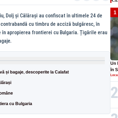
1
giu, Dolj și Călărași au confiscat în ultimele 24 de
 contrabandă cu timbru de acciză bulgăresc, în
 în apropierea frontierei cu Bulgaria. Țigările erau
agaje.
Un 
în S
vă și bagaje, descoperite la Calafat
Loca
desp
ani
lărași
 române
tiera cu Bulgaria