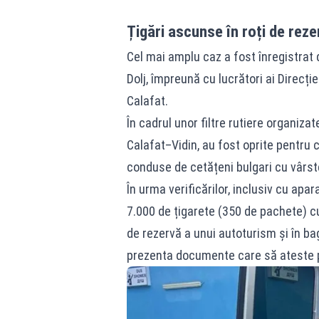
Țigări ascunse în roți de reze
Cel mai amplu caz a fost înregistrat de 
Dolj, împreună cu lucrători ai Direcț
Calafat.
În cadrul unor filtre rutiere organiza
Calafat–Vidin, au fost oprite pentru 
conduse de cetățeni bulgari cu vârste
În urma verificărilor, inclusiv cu apa
7.000 de țigarete (350 de pachete) cu
de rezervă a unui autoturism și în ba
prezenta documente care să ateste p