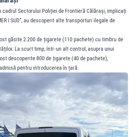
in cadrul Sectorului Poliției de Frontieră Călărași, implicați
R I SUD”, au descoperit alte transporturi ilegale de
ost găsite 2.200 de țigarete (110 pachete) cu timbru de
ților. La scurt timp, într-un alt control, asupra unui
fost descoperite 800 de țigarete (40 de pachete),
 admisă pentru introducerea în țară.