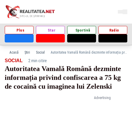
Plus
Star
Sportivă
Radio
Acasă
Știri
Social
Autoritatea Vamală Română dezminte informația privind confiscarea a 75 kg de cocaină cu imaginea lui Zelenski
·
SOCIAL
2 min citire
Autoritatea Vamală Română dezminte
informația privind confiscarea a 75 kg
de cocaină cu imaginea lui Zelenski
Advertising