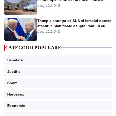
dimensiuni s-a prăbușit – VIDEO
2 aug. 2026, 09:15
Trump a anunțat că SUA și Israelul opresc
atacurile planificate asupra Iranului cu o
singură condiție
2 aug. 2026, 09:23
CATEGORII POPULARE
Sanatate
Justitie
Sport
Horoscop
Economie