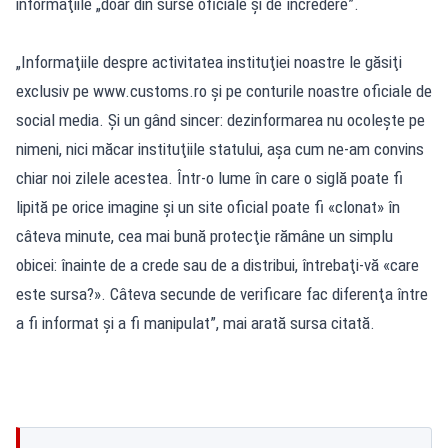
informaţiile „doar din surse oficiale şi de încredere”.
„Informaţiile despre activitatea instituţiei noastre le găsiţi
exclusiv pe
www.customs.ro
şi pe conturile noastre oficiale de
social media. Şi un gând sincer: dezinformarea nu ocoleşte pe
nimeni, nici măcar instituţiile statului, aşa cum ne-am convins
chiar noi zilele acestea. Într-o lume în care o siglă poate fi
lipită pe orice imagine şi un site oficial poate fi «clonat» în
câteva minute, cea mai bună protecţie rămâne un simplu
obicei: înainte de a crede sau de a distribui, întrebaţi-vă «care
este sursa?». Câteva secunde de verificare fac diferenţa între
a fi informat şi a fi manipulat”, mai arată sursa citată.