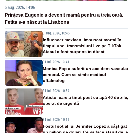
5 aug. 2026, 14:06
Prințesa Eugenie a devenit mamă pentru a treia oară.
Fetița s-a născut la Lisabona
5 aug. 2026, 10:46
Influencer mexican, împușcat mortal în
timpul unei transmisiuni live pe TikTok.
Atacul a fost surprins în direct
31 iul. 2026, 13:41
Monica Pop a suferit un accident vascular
cerebral. Cum se simte medicul
oftalmolog
31 iul. 2026, 10:59
Artistul care a ținut post cu apă 40 de zile,
operat de urgență
31 iul. 2026, 10:19
Fostul soț al lui Jennifer Lopez a câștigat
un milion de dolari. Ce va face starul de la