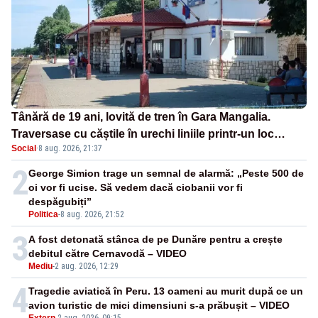
Tânără de 19 ani, lovită de tren în Gara Mangalia.
Traversase cu căștile în urechi liniile printr-un loc
Social
·
8 aug. 2026, 21:37
nepermis
2
George Simion trage un semnal de alarmă: „Peste 500 de
oi vor fi ucise. Să vedem dacă ciobanii vor fi
despăgubiți”
Politica
-
8 aug. 2026, 21:52
3
A fost detonată stânca de pe Dunăre pentru a crește
debitul către Cernavodă – VIDEO
Mediu
-
2 aug. 2026, 12:29
4
Tragedie aviatică în Peru. 13 oameni au murit după ce un
avion turistic de mici dimensiuni s-a prăbușit – VIDEO