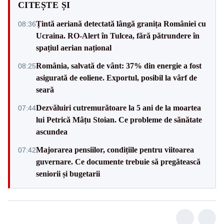
CITEȘTE ȘI
Țintă aeriană detectată lângă granița României cu
08:36
Ucraina. RO-Alert în Tulcea, fără pătrundere în
spațiul aerian național
România, salvată de vânt: 37% din energie a fost
08:25
asigurată de eoliene. Exportul, posibil la vârf de
seară
Dezvăluiri cutremurătoare la 5 ani de la moartea
07:44
lui Petrică Mâțu Stoian. Ce probleme de sănătate
ascundea
Majorarea pensiilor, condițiile pentru viitoarea
07:42
guvernare. Ce documente trebuie să pregătească
seniorii și bugetarii