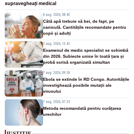
supravegheați medical
8 aug. 2026, 08:45
Câtă apă trebuie să bei, de fapt, pe
caniculă. Cantitățile recomandate pentru
copii și adulți
7 aug. 2026, 15:42
Examenul de medic specialist se schimbă
din 2026. Subiecte unice în toată țara și
probă scrisă organizată simultan
7 aug. 2026, 09:38
Ebola se extinde în RD Congo. Autoritățile
investighează posibile mutații ale
virusului
7 aug. 2026, 07:23
Metoda recomandată pentru curățarea
urechilor
JUSTITIE