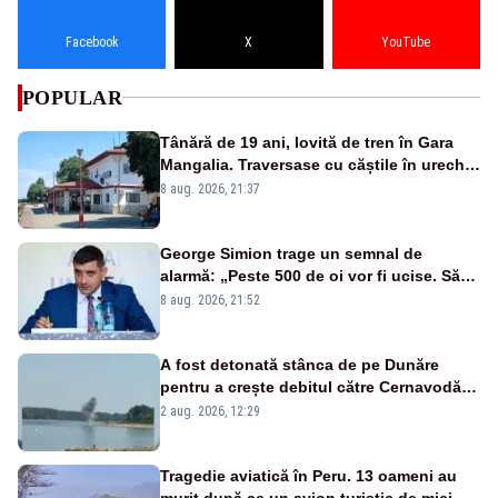
Facebook
X
YouTube
POPULAR
Tânără de 19 ani, lovită de tren în Gara
Mangalia. Traversase cu căștile în urechi
liniile printr-un loc nepermis
8 aug. 2026, 21:37
George Simion trage un semnal de
alarmă: „Peste 500 de oi vor fi ucise. Să
vedem dacă ciobanii vor fi despăgubiți”
8 aug. 2026, 21:52
A fost detonată stânca de pe Dunăre
pentru a crește debitul către Cernavodă –
VIDEO
2 aug. 2026, 12:29
Tragedie aviatică în Peru. 13 oameni au
murit după ce un avion turistic de mici