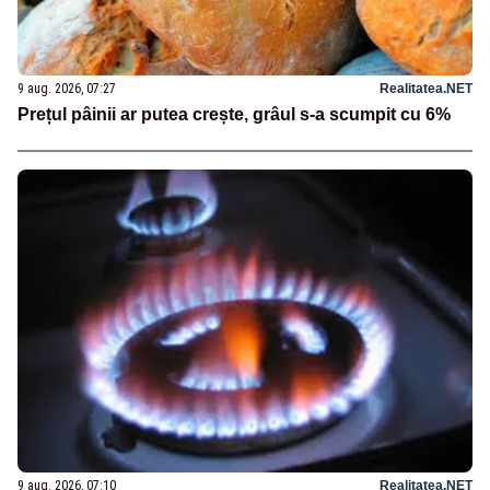
9 aug. 2026, 07:27
Realitatea.NET
Prețul pâinii ar putea crește, grâul s-a scumpit cu 6%
9 aug. 2026, 07:10
Realitatea.NET