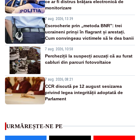
ce ar fi distrus brățara electronică de
monitorizare
7 aug. 2026, 13:39
Escrocherie prin „metoda BNR”: trei
ucraineni prinși în flagrant și arestați.
Cum convingeau victimele să le dea banii
7 aug. 2026, 10:58
Percheziții la suspecți acuzați că au furat
cabluri din parcuri fotovoltaice
7 aug. 2026, 08:21
CCR discută pe 12 august sesizarea
privind legea integrității adoptată de
Parlament
URMĂREȘTE-NE PE