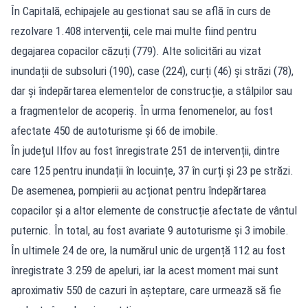
În Capitală, echipajele au gestionat sau se află în curs de
rezolvare 1.408 intervenții, cele mai multe fiind pentru
degajarea copacilor căzuți (779). Alte solicitări au vizat
inundații de subsoluri (190), case (224), curți (46) și străzi (78),
dar și îndepărtarea elementelor de construcție, a stâlpilor sau
a fragmentelor de acoperiș. În urma fenomenelor, au fost
afectate 450 de autoturisme și 66 de imobile.
În județul Ilfov au fost înregistrate 251 de intervenții, dintre
care 125 pentru inundații în locuințe, 37 în curți și 23 pe străzi.
De asemenea, pompierii au acționat pentru îndepărtarea
copacilor și a altor elemente de construcție afectate de vântul
puternic. În total, au fost avariate 9 autoturisme și 3 imobile.
În ultimele 24 de ore, la numărul unic de urgență 112 au fost
înregistrate 3.259 de apeluri, iar la acest moment mai sunt
aproximativ 550 de cazuri în așteptare, care urmează să fie