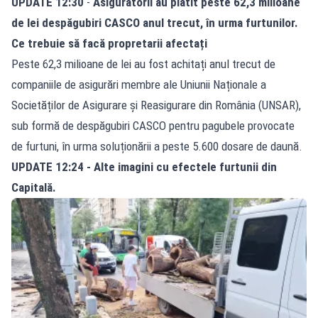
UPDATE 12:30
-
Asigurătorii au plătit peste 62,3 milioane
de lei despăgubiri CASCO anul trecut, în urma furtunilor.
Ce trebuie să facă propretarii afectați
Peste 62,3 milioane de lei au fost achitați anul trecut de
companiile de asigurări membre ale Uniunii Naționale a
Societăților de Asigurare și Reasigurare din România (UNSAR),
sub formă de despăgubiri
CASCO
pentru pagubele provocate
de furtuni, în urma soluționării a peste 5.600 dosare de daună.
UPDATE 12:24 - Alte imagini cu efectele furtunii din
Capitală.