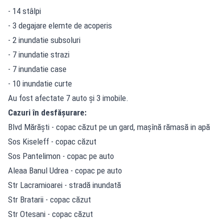
- 14 stâlpi
- 3 degajare elemte de acoperis
- 2 inundatie subsoluri
- 7 inundatie strazi
- 7 inundatie case
- 10 inundatie curte
Au fost afectate 7 auto şi 3 imobile.
Cazuri în desfăşurare:
Blvd Mărăşti - copac căzut pe un gard, maşînă rămasă in apă
Sos Kiseleff - copac căzut
Sos Pantelimon - copac pe auto
Aleaa Banul Udrea - copac pe auto
Str Lacramioarei - stradă inundată
Str Bratarii - copac căzut
Str Otesani - copac căzut