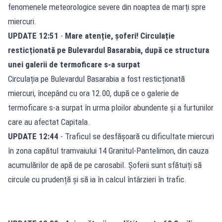
fenomenele meteorologice severe din noaptea de marți spre
miercuri.
UPDATE 12:51
-
Mare atenție, șoferi! Circulație
resticționată pe Bulevardul Basarabia, după ce structura
unei galerii de termoficare s-a surpat
Circulația pe
Bulevardul Basarabia
a fost resticționată
miercuri, începând cu ora 12.00, după ce o galerie de
termoficare s-a surpat în urma ploilor abundente și a furtunilor
care au afectat Capitala.
UPDATE 12:44
- Traficul se desfășoară cu dificultate miercuri
în zona capătul tramvaiului 14 Granitul-Pantelimon, din cauza
acumulărilor de apă de pe carosabil. Șoferii sunt sfătuiți să
circule cu prudență și să ia în calcul întârzieri în trafic.