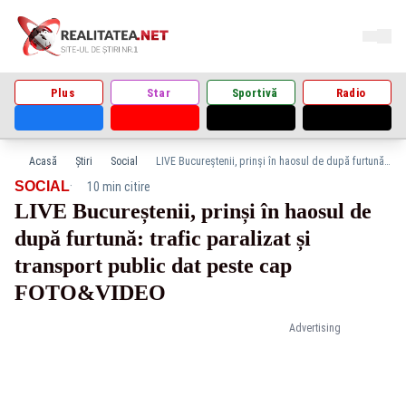
Plus
Star
Sportivă
Radio
Acasă
Știri
Social
LIVE Bucureștenii, prinși în haosul de după furtună: trafic paralizat și transport public dat peste cap FOTO&VIDEO
·
SOCIAL
10 min citire
LIVE Bucureștenii, prinși în haosul de
după furtună: trafic paralizat și
transport public dat peste cap
FOTO&VIDEO
Advertising