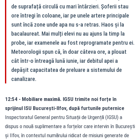
de suprafață circulă cu mari întârzieri. Șoferii stau
ore întregi în coloane, iar pe unele artere principale
sunt încă zone unde apa nu s-a retras. Haos și la
bacalaureat. Mai mulți elevi nu au ajuns la timp la
probe, iar examenele au fost reprogramate pentru ei.
Meteorologii spun că, în doar câteva ore, a plouat
cât într-o întreagă lună iunie, iar debitul apei a
depășit capacitatea de preluare a sistemului de
canalizare.
12:54 - Mobiliare maximă. IGSU trimite noi forțe în
sprijinul ISU București-Ilfov, după furtunile puternice
Inspectoratul General pentru Situații de Urgență (IGSU) a
dispus o nouă
suplimentare a forțelor
care intervin în București
și Ilfov, în contextul numărului ridicat de misiuni generate de