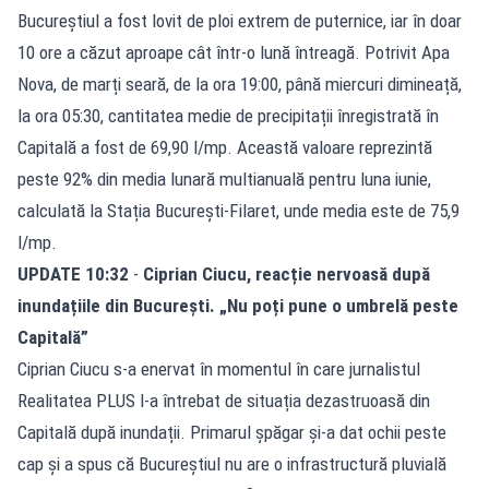
Bucureștiul a fost lovit de ploi extrem de puternice, iar în doar
10 ore a căzut aproape cât într-o lună întreagă. Potrivit Apa
Nova, de marți seară, de la ora 19:00, până miercuri dimineață,
la ora 05:30, cantitatea medie de precipitații înregistrată în
Capitală a fost de 69,90 l/mp. Această valoare reprezintă
peste 92% din media lunară multianuală pentru luna iunie,
calculată la Stația București-Filaret, unde media este de 75,9
l/mp.
UPDATE 10:32
-
Ciprian Ciucu, reacție nervoasă după
inundațiile din București. „Nu poți pune o umbrelă peste
Capitală”
Ciprian Ciucu s-a enervat în momentul în care jurnalistul
Realitatea PLUS l-a întrebat de situația dezastruoasă din
Capitală după inundații. Primarul șpăgar și-a dat ochii peste
cap și a spus că Bucureștiul nu are o infrastructură pluvială