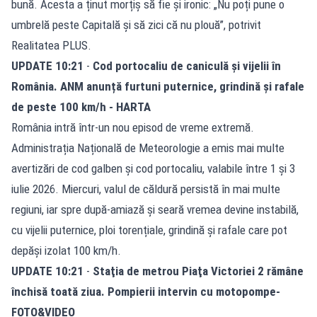
bună. Acesta a ținut morțiș să fie și ironic: „Nu poți pune o
umbrelă peste Capitală și să zici că nu plouă”, potrivit
Realitatea PLUS.
UPDATE 10:21
-
Cod portocaliu de caniculă și vijelii în
România. ANM anunță furtuni puternice, grindină și rafale
de peste 100 km/h - HARTA
România intră într-un nou episod de vreme extremă.
Administrația Națională de Meteorologie a emis mai multe
avertizări de cod galben și cod portocaliu
, valabile între 1 și 3
iulie 2026. Miercuri, valul de căldură persistă în mai multe
regiuni, iar spre după-amiază și seară vremea devine instabilă,
cu vijelii puternice, ploi torențiale, grindină și rafale care pot
depăși izolat 100 km/h.
UPDATE 10:21
-
Staţia de metrou Piaţa Victoriei 2 rămâne
închisă toată ziua. Pompierii intervin cu motopompe-
FOTO&VIDEO