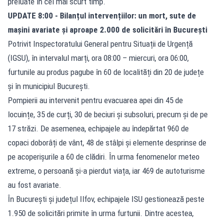
preluate în cel mai scurt timp.
UPDATE 8:00 - Bilanțul intervențiilor: un mort, sute de
mașini avariate și aproape 2.000 de solicitări în București
Potrivit Inspectoratului General pentru Situații de Urgență
(IGSU), în intervalul marți, ora 08:00 – miercuri, ora 06:00,
furtunile au produs pagube în 60 de localități din 20 de județe
și în municipiul București.
Pompierii au intervenit pentru evacuarea apei din 45 de
locuințe, 35 de curți, 30 de beciuri și subsoluri, precum și de pe
17 străzi. De asemenea, echipajele au îndepărtat 960 de
copaci doborâți de vânt, 48 de stâlpi și elemente desprinse de
pe acoperișurile a 60 de clădiri. În urma fenomenelor meteo
extreme, o persoană și-a pierdut viața, iar 469 de autoturisme
au fost avariate.
În București și județul Ilfov, echipajele ISU gestionează peste
1.950 de solicitări primite în urma furtunii. Dintre acestea,