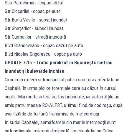
Sos Pantelimon - copac căzut
Str Ciocarliei - copac pe auto
Str Burla Vasile - subsol inundat
Str Gheţarilor - subsol inundat
Str Curmalilor - stradă inundată
Blvd Brâncoveanu - copac căzut pe auto
Blvd Nicolae Grigorescu - copac pe auto
UPDATE 7:15 - Trafic paralizat în București: metrou
inundat și bulevarde închise
Circulația rutieră și transportul public sunt grav afectate în
Capitală, în urma ploilor torențiale care au căzut în cursul
nopții. Mai multe artere au fost inundate, iar autoritățile au
emis patru mesaje RO-ALERT, ultimul fiind de cod roșu, după
avertizările de furtună transmise de meteorologi.
În sudul Capitalei, semafoarele din marile intersecții sunt
nefuncționale, miercuri dimineață, iar circulația pe Calea