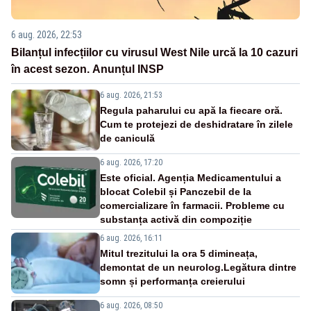
6 aug. 2026, 22:53
Bilanțul infecțiilor cu virusul West Nile urcă la 10 cazuri
în acest sezon. Anunțul INSP
6 aug. 2026, 21:53
Regula paharului cu apă la fiecare oră.
Cum te protejezi de deshidratare în zilele
de caniculă
6 aug. 2026, 17:20
Este oficial. Agenția Medicamentului a
blocat Colebil și Panczebil de la
comercializare în farmacii. Probleme cu
substanța activă din compoziție
6 aug. 2026, 16:11
Mitul trezitului la ora 5 dimineața,
demontat de un neurolog.Legătura dintre
somn și performanța creierului
6 aug. 2026, 08:50