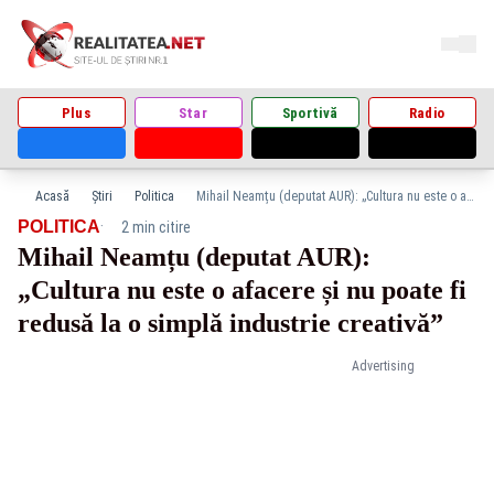
Plus
Star
Sportivă
Radio
Acasă
Știri
Politica
Mihail Neamțu (deputat AUR): „Cultura nu este o afacere și nu poate fi redusă la o simplă industrie creativă”
·
POLITICA
2 min citire
Mihail Neamțu (deputat AUR):
„Cultura nu este o afacere și nu poate fi
redusă la o simplă industrie creativă”
Advertising