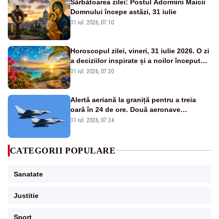
Sărbătoarea zilei: Postul Adormirii Maicii
Domnului începe astăzi, 31 iulie
31 iul. 2026, 07:10
Horoscopul zilei, vineri, 31 iulie 2026. O zi
a deciziilor inspirate și a noilor începuturi.
Vezi zodiile vizate
31 iul. 2026, 07:20
Alertă aeriană la graniță pentru a treia
oară în 24 de ore. Două aeronave
Eurofighter britanice au fost ridicate de la
31 iul. 2026, 07:24
sol
CATEGORII POPULARE
Sanatate
Justitie
Sport