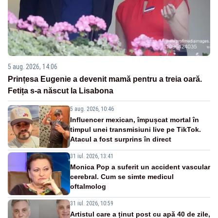
5 aug. 2026, 14:06
Prințesa Eugenie a devenit mamă pentru a treia oară.
Fetița s-a născut la Lisabona
5 aug. 2026, 10:46
Influencer mexican, împușcat mortal în
timpul unei transmisiuni live pe TikTok.
Atacul a fost surprins în direct
31 iul. 2026, 13:41
Monica Pop a suferit un accident vascular
cerebral. Cum se simte medicul
oftalmolog
31 iul. 2026, 10:59
Artistul care a ținut post cu apă 40 de zile,