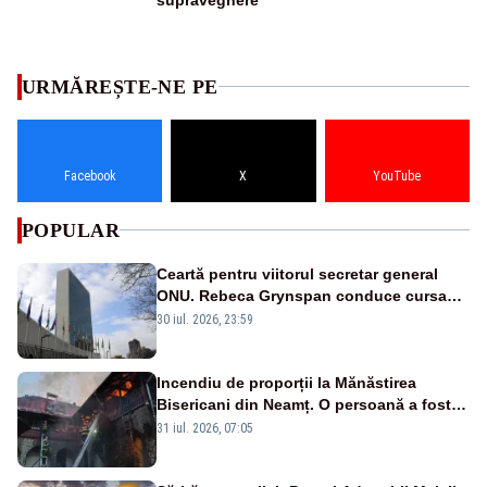
URMĂREȘTE-NE PE
Facebook
X
YouTube
POPULAR
Ceartă pentru viitorul secretar general
ONU. Rebeca Grynspan conduce cursa
dar Washingtonul dorește un om care să
30 iul. 2026, 23:59
reformeze organizația
Incendiu de proporții la Mănăstirea
Bisericani din Neamț. O persoană a fost
găsită carbonizată - FOTO/ VIDEO
31 iul. 2026, 07:05