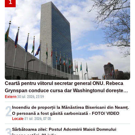
1
Ceartă pentru viitorul secretar general ONU. Rebeca
Grynspan conduce cursa dar Washingtonul dorește
Extern
·
30 iul. 2026, 23:59
un om care să reformeze organizația
2
Incendiu de proporții la Mănăstirea Bisericani din Neamț.
O persoană a fost găsită carbonizată - FOTO/ VIDEO
Locale
-
31 iul. 2026, 07:05
3
Sărbătoarea zilei: Postul Adormirii Maicii Domnului