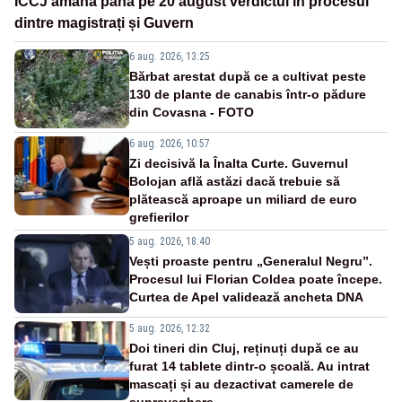
ÎCCJ amână până pe 20 august verdictul în procesul
dintre magistrați și Guvern
6 aug. 2026, 13:25
Bărbat arestat după ce a cultivat peste
130 de plante de canabis într-o pădure
din Covasna - FOTO
6 aug. 2026, 10:57
Zi decisivă la Înalta Curte. Guvernul
Bolojan află astăzi dacă trebuie să
plătească aproape un miliard de euro
grefierilor
5 aug. 2026, 18:40
Vești proaste pentru „Generalul Negru”.
Procesul lui Florian Coldea poate începe.
Curtea de Apel validează ancheta DNA
5 aug. 2026, 12:32
Doi tineri din Cluj, reținuți după ce au
furat 14 tablete dintr-o școală. Au intrat
mascați și au dezactivat camerele de
supraveghere