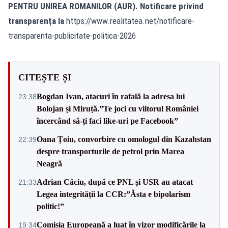
PENTRU UNIREA ROMANILOR (AUR). Notificare privind
transparența la
https://www.realitatea.net/notificare-
transparenta-publicitate-politica-2026
CITEȘTE ȘI
Bogdan Ivan, atacuri în rafală la adresa lui
23:38
Bolojan și Miruță.”Te joci cu viitorul României
încercând să-ți faci like-uri pe Facebook”
Oana Țoiu, convorbire cu omologul din Kazahstan
22:39
despre transporturile de petrol prin Marea
Neagră
Adrian Câciu, după ce PNL și USR au atacat
21:33
Legea integrității la CCR:”Ăsta e bipolarism
politic!”
Comisia Europeană a luat în vizor modificările la
19:34