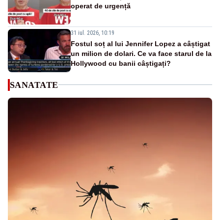
operat de urgență
31 iul. 2026, 10:19
Fostul soț al lui Jennifer Lopez a câștigat
un milion de dolari. Ce va face starul de la
Hollywood cu banii câștigați?
SANATATE