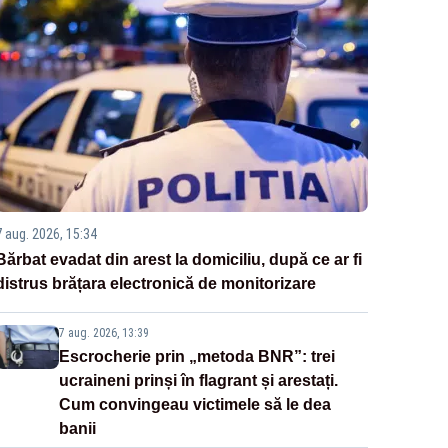
7 aug. 2026, 15:34
Bărbat evadat din arest la domiciliu, după ce ar fi
distrus brățara electronică de monitorizare
7 aug. 2026, 13:39
Escrocherie prin „metoda BNR”: trei
ucraineni prinși în flagrant și arestați.
Cum convingeau victimele să le dea
banii