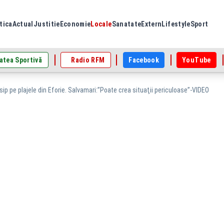
tica
Actual
Justitie
Economie
Locale
Sanatate
Extern
Lifestyle
Sport
atea Sportivă
Radio RFM
Facebook
YouTube
sip pe plajele din Eforie. Salvamari:”Poate crea situaţii periculoase”-VIDEO