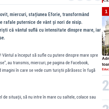
1
lovit, miercuri, stațiunea Eforie, transformând
e rafale puternice de vânt și nori de nisip.
iști că vântul suflă cu intensitate dinspre mare, iar
se.
ie! Vântul a început să sufle cu putere dinspre mare spre
Adm
ase", au transmis, miercuri, pe pagina de Facebook,
toa
d imagini în care se vede cum turiştii părăsesc în fugă
Educ
lice
fel de situaţii, să nu intre în mare cu saltele, colace sau