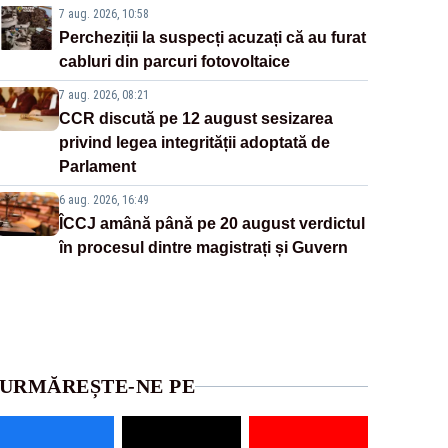
7 aug. 2026, 10:58
Percheziții la suspecți acuzați că au furat
cabluri din parcuri fotovoltaice
7 aug. 2026, 08:21
CCR discută pe 12 august sesizarea
privind legea integrității adoptată de
Parlament
6 aug. 2026, 16:49
ÎCCJ amână până pe 20 august verdictul
în procesul dintre magistrați și Guvern
URMĂREȘTE-NE PE