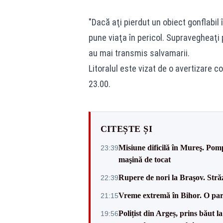
"Dacă aţi pierdut un obiect gonflabil î
pune viaţa în pericol. Supravegheaţi p
au mai transmis salvamarii.
Litoralul este vizat de o avertizare co
23.00.
CITEȘTE ȘI
Misiune dificilă în Mureş. Pomp
23:39
maşină de tocat
Rupere de nori la Braşov. Străz
22:39
Vreme extremă în Bihor. O parte
21:15
Polițist din Argeș, prins băut 
19:56