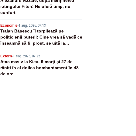
3
Alexandru Nazare, după menținerea
ratingului Fitch: Ne oferă timp, nu
confort
4
Economie
-
1 aug. 2026, 07:13
Traian Băsescu îi torpilează pe
politicienii puterii: Cine vrea să vadă ce
înseamnă să fii prost, se uită la
România
5
Extern
-
1 aug. 2026, 07:22
Atac masiv la Kiev: 9 morți și 27 de
răniți în al doilea bombardament în 48
de ore