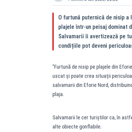
O furtună puternică de nisip a 
plajele într-un peisaj dominat d
Salvamarii îi avertizează pe tur
condițiile pot deveni periculoa
"Furtună de nisip pe plajele din Efor
uscat şi poate crea situaţii periculo
salvamarii din Eforie Nord, distribuin
plaja.
Salvamarii le cer turiştilor ca, în ast
alte obiecte gonflabile.