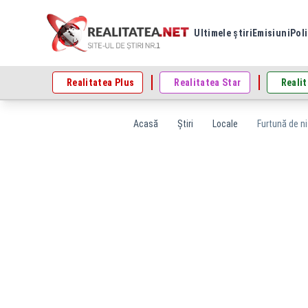
Ultimele știri
Emisiuni
Poli
Realitatea Plus
Realitatea Star
Realit
Acasă
Știri
Locale
Furtună de ni