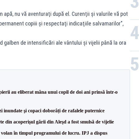
n apă, nu vă aventuraţi după el. Curenţii şi valurile vă pot
ermanent copiii şi respectaţi indicaţiile salvamarilor",
d galben de intensificări ale vântului şi vijelii până la ora
ierii au eliberat mâna unui copil de doi ani prinsă într-o
i inundate şi copaci doborâți de rafalele puternice
 din acoperişul gării din Aleşd a fost smulsă de vijelie
la volan în timpul programului de lucru. IPJ a dispus