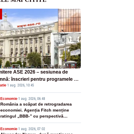
itere ASE 2026 – sesiunea de
mnă: înscrieri pentru programele de
atie
·
1 aug. 2026, 10:45
nță, masterat și doctorat
2
Economie
-
1 aug. 2026, 06:48
România a scăpat de retrogradarea
economiei. Agenția Fitch menține
ratingul „BBB-” cu perspectivă
negativă
Economie
-
1 aug. 2026, 07:02