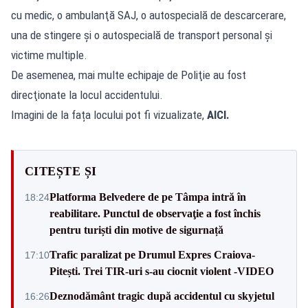
cu medic, o ambulanţă SAJ, o autospecială de descarcerare,
una de stingere şi o autospecială de transport personal şi
victime multiple.
De asemenea, mai multe echipaje de Poliţie au fost
direcţionate la locul accidentului.
Imagini de la fața locului pot fi vizualizate,
AICI.
CITEȘTE ȘI
Platforma Belvedere de pe Tâmpa intră în
18:24
reabilitare. Punctul de observaţie a fost închis
pentru turiști din motive de sigurnață
Trafic paralizat pe Drumul Expres Craiova-
17:10
Pitești. Trei TIR-uri s-au ciocnit violent -VIDEO
Deznodământ tragic după accidentul cu skyjetul
16:26