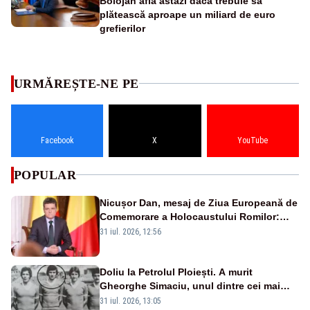
Bolojan află astăzi dacă trebuie să
plătească aproape un miliard de euro
grefierilor
URMĂREȘTE-NE PE
Facebook
X
YouTube
POPULAR
Nicușor Dan, mesaj de Ziua Europeană de
Comemorare a Holocaustului Romilor:
„Avem datoria să păstrăm vie memoria
31 iul. 2026, 12:56
victimelor”
Doliu la Petrolul Ploiești. A murit
Gheorghe Simaciu, unul dintre cei mai
mari golgheteri din istoria clubului
31 iul. 2026, 13:05