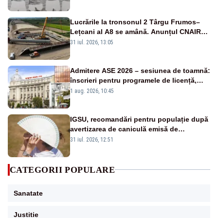
Lucrările la tronsonul 2 Târgu Frumos–
Lețcani al A8 se amână. Anunțul CNAIR
privind atribuirea contractului
31 iul. 2026, 13:05
Admitere ASE 2026 – sesiunea de toamnă:
înscrieri pentru programele de licență,
masterat și doctorat
1 aug. 2026, 10:45
IGSU, recomandări pentru populație după
avertizarea de caniculă emisă de
meteorologi
31 iul. 2026, 12:51
CATEGORII POPULARE
Sanatate
Justitie