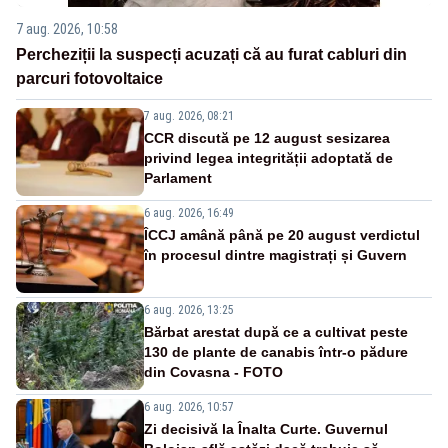
7 aug. 2026, 10:58
Percheziții la suspecți acuzați că au furat cabluri din
parcuri fotovoltaice
7 aug. 2026, 08:21
CCR discută pe 12 august sesizarea
privind legea integrității adoptată de
Parlament
6 aug. 2026, 16:49
ÎCCJ amână până pe 20 august verdictul
în procesul dintre magistrați și Guvern
6 aug. 2026, 13:25
Bărbat arestat după ce a cultivat peste
130 de plante de canabis într-o pădure
din Covasna - FOTO
6 aug. 2026, 10:57
Zi decisivă la Înalta Curte. Guvernul