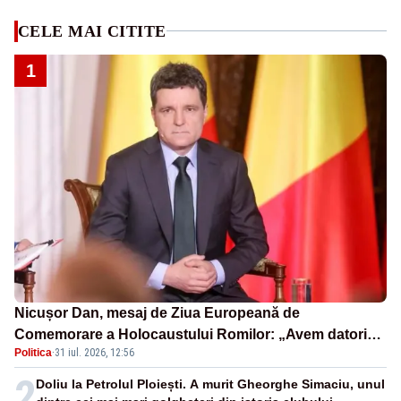
CELE MAI CITITE
1
Nicușor Dan, mesaj de Ziua Europeană de
Comemorare a Holocaustului Romilor: „Avem datoria
Politica
·
31 iul. 2026, 12:56
să păstrăm vie memoria victimelor”
2
Doliu la Petrolul Ploiești. A murit Gheorghe Simaciu, unul