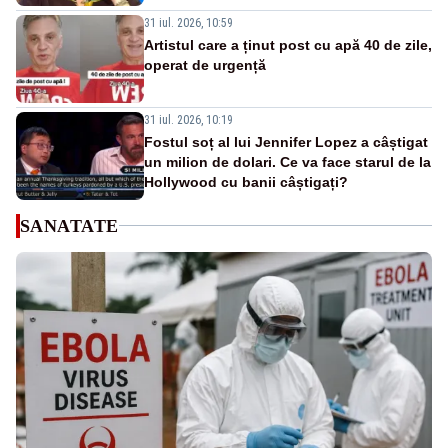
31 iul. 2026, 10:59
Artistul care a ținut post cu apă 40 de zile,
operat de urgență
31 iul. 2026, 10:19
Fostul soț al lui Jennifer Lopez a câștigat
un milion de dolari. Ce va face starul de la
Hollywood cu banii câștigați?
SANATATE