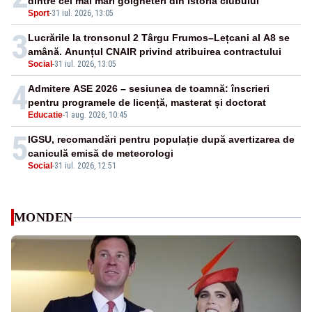
dintre cei mai mari golgheteri din istoria clubului
Sport
-
31 iul. 2026, 13:05
3
Lucrările la tronsonul 2 Târgu Frumos–Lețcani al A8 se
amână. Anunțul CNAIR privind atribuirea contractului
Social
-
31 iul. 2026, 13:05
4
Admitere ASE 2026 – sesiunea de toamnă: înscrieri
pentru programele de licență, masterat și doctorat
Educatie
-
1 aug. 2026, 10:45
5
IGSU, recomandări pentru populație după avertizarea de
caniculă emisă de meteorologi
Social
-
31 iul. 2026, 12:51
MONDEN