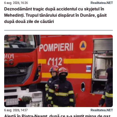
6 aug. 2026, 16:26
Realitatea.NET
Deznodământ tragic după accidentul cu skyjetul în
Mehedinți. Trupul tânărului dispărut în Dunăre, găsit
după două zile de căutări
6 aug. 2026, 14:57
Realitatea.NET
Alertă în Piatra-Neamț, după ce s-a simțit miros de gaz