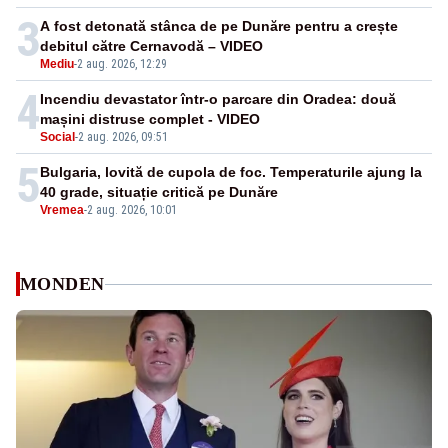
3
A fost detonată stânca de pe Dunăre pentru a crește
debitul către Cernavodă – VIDEO
Mediu
-
2 aug. 2026, 12:29
4
Incendiu devastator într-o parcare din Oradea: două
mașini distruse complet - VIDEO
Social
-
2 aug. 2026, 09:51
5
Bulgaria, lovită de cupola de foc. Temperaturile ajung la
40 grade, situație critică pe Dunăre
Vremea
-
2 aug. 2026, 10:01
MONDEN