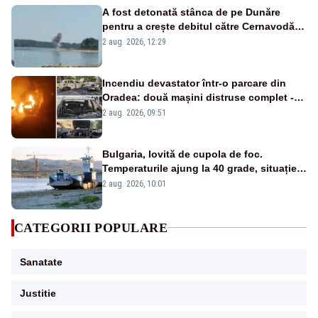
A fost detonată stânca de pe Dunăre
pentru a crește debitul către Cernavodă –
VIDEO
2 aug. 2026, 12:29
Incendiu devastator într-o parcare din
Oradea: două mașini distruse complet -
VIDEO
2 aug. 2026, 09:51
Bulgaria, lovită de cupola de foc.
Temperaturile ajung la 40 grade, situație
critică pe Dunăre
2 aug. 2026, 10:01
CATEGORII POPULARE
Sanatate
Justitie