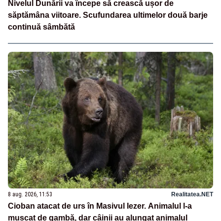
Nivelul Dunării va începe să crească ușor de
săptămâna viitoare. Scufundarea ultimelor două barje
continuă sâmbătă
8 aug. 2026, 11:53
Realitatea.NET
Cioban atacat de urs în Masivul Iezer. Animalul l-a
mușcat de gambă, dar câinii au alungat animalul