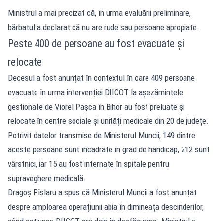
Ministrul a mai precizat că, în urma evaluării preliminare,
bărbatul a declarat că nu are rude sau persoane apropiate.
Peste 400 de persoane au fost evacuate și
relocate
Decesul a fost anunțat în contextul în care 409 persoane
evacuate în urma intervenției DIICOT la așezămintele
gestionate de Viorel Pașca în Bihor au fost preluate și
relocate în centre sociale și unități medicale din 20 de județe.
Potrivit datelor transmise de Ministerul Muncii, 149 dintre
aceste persoane sunt încadrate în grad de handicap, 212 sunt
vârstnici, iar 15 au fost internate în spitale pentru
supraveghere medicală.
Dragoș Pîslaru a spus că Ministerul Muncii a fost anunțat
despre amploarea operațiunii abia în dimineața descinderilor,
când acțiunea DIICOT era deja în desfășurare. Ministrul a