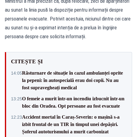
Ministrul a mai precizat că, după relocare, zeci de aparținători
au sunat la linia pusă la dispoziție pentru informații despre
persoanele evacuate. Potrivit acestuia, niciunul dintre cei care
au sunat nu și-a exprimat intenția de a prelua în îngrijire
persoana despre care solicita informații.
CITEȘTE ȘI
Răsturnare de situație în cazul ambulanței oprite
14:05
la pepeni: în autospecială erau doi copii. Nu au
fost supravegheați medical
O femeie a murit într-un incendiu izbucnit într-un
13:25
bloc din Oradea. Opt persoane au fost evacuate
Accident mortal în Caraș-Severin: o mașină s-a
12:23
izbit frontal de un TIR în timpul unei depășiri.
Șoferul autoturismului a murit carbonizat