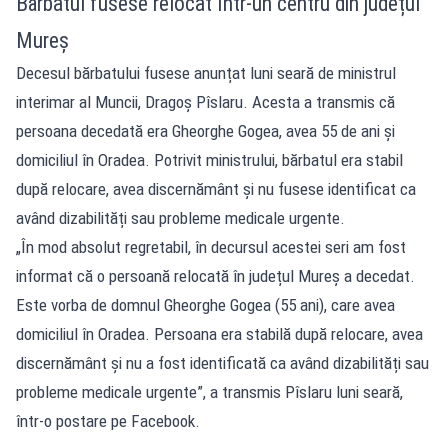
Bărbatul fusese relocat într-un centru din județul
Mureș
Decesul bărbatului fusese anunțat luni seară de ministrul
interimar al Muncii, Dragoș Pîslaru. Acesta a transmis că
persoana decedată era Gheorghe Gogea, avea 55 de ani și
domiciliul în Oradea. Potrivit ministrului, bărbatul era stabil
după relocare, avea discernământ și nu fusese identificat ca
având dizabilități sau probleme medicale urgente.
„În mod absolut regretabil, în decursul acestei seri am fost
informat că o persoană relocată în județul Mureș a decedat.
Este vorba de domnul Gheorghe Gogea (55 ani), care avea
domiciliul în Oradea. Persoana era stabilă după relocare, avea
discernământ și nu a fost identificată ca având dizabilități sau
probleme medicale urgente”, a transmis Pîslaru luni seară,
într-o postare pe Facebook.