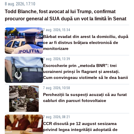
8 aug. 2026, 17:10
Todd Blanche, fost avocat al lui Trump, confirmat
procuror general al SUA după un vot la limită în Senat
7 aug. 2026, 15:34
Bărbat evadat din arest la domiciliu, după
ce ar fi distrus brățara electronică de
monitorizare
7 aug. 2026, 13:39
Escrocherie prin „metoda BNR”: trei
ucraineni prinși în flagrant și arestați.
Cum convingeau victimele să le dea banii
7 aug. 2026, 10:58
Percheziții la suspecți acuzați că au furat
cabluri din parcuri fotovoltaice
7 aug. 2026, 08:21
CCR discută pe 12 august sesizarea
privind legea integrității adoptată de