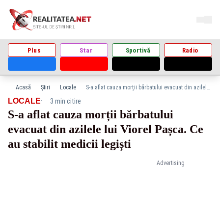
Plus
Star
Sportivă
Radio
Acasă
Știri
Locale
S-a aflat cauza morții bărbatului evacuat din azilele lui Viorel Pașca. Ce au stabilit medicii legiști
·
LOCALE
3 min citire
S-a aflat cauza morții bărbatului
evacuat din azilele lui Viorel Pașca. Ce
au stabilit medicii legiști
Advertising