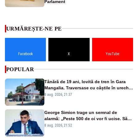
Parlament
URMĂREȘTE-NE PE
Facebook
X
YouTube
POPULAR
Tânără de 19 ani, lovită de tren în Gara
Mangalia. Traversase cu căștile în urechi
liniile printr-un loc nepermis
8 aug. 2026, 21:37
George Simion trage un semnal de
alarmă: „Peste 500 de oi vor fi ucise. Să
vedem dacă ciobanii vor fi despăgubiți”
8 aug. 2026, 21:52