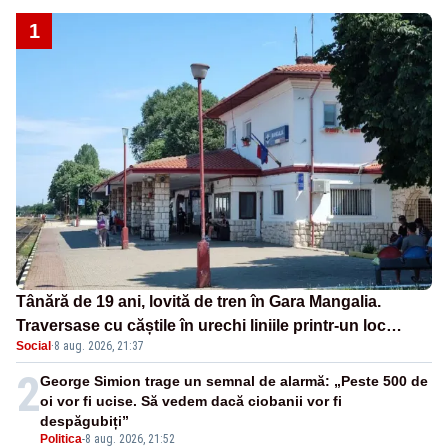
1
Tânără de 19 ani, lovită de tren în Gara Mangalia.
Traversase cu căștile în urechi liniile printr-un loc
Social
·
8 aug. 2026, 21:37
nepermis
2
George Simion trage un semnal de alarmă: „Peste 500 de
oi vor fi ucise. Să vedem dacă ciobanii vor fi
despăgubiți”
Politica
-
8 aug. 2026, 21:52