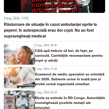
8 aug. 2026, 14:05
Răsturnare de situație în cazul ambulanței oprite la
pepeni: în autospecială erau doi copii. Nu au fost
supravegheați medical
8 aug. 2026, 08:45
Câtă apă trebuie să bei, de fapt, pe
caniculă. Cantitățile recomandate pentru
copii și adulți
7 aug. 2026, 15:42
Examenul de medic specialist se schimbă
din 2026. Subiecte unice în toată țara și
probă scrisă organizată simultan
7 aug. 2026, 09:38
Ebola se extinde în RD Congo. Autoritățile
investighează posibile mutații ale
virusului