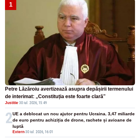
1
Petre Lăzăroiu avertizează asupra depășirii termenului
de interimat: „Constituția este foarte clară”
Justitie
·
30 iul. 2026, 15:49
2
UE a deblocat un nou ajutor pentru Ucraina. 3,47 miliarde
de euro pentru achiziția de drone, rachete și avioane de
luptă
Extern
-
30 iul. 2026, 16:01