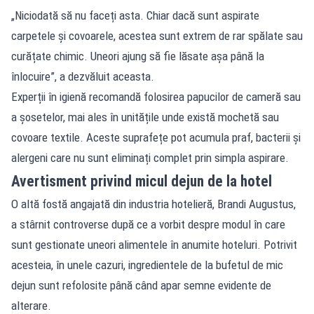
„Niciodată să nu faceți asta. Chiar dacă sunt aspirate
carpetele și covoarele, acestea sunt extrem de rar spălate sau
curățate chimic. Uneori ajung să fie lăsate așa până la
înlocuire”, a dezvăluit aceasta.
Experții în igienă recomandă folosirea papucilor de cameră sau
a șosetelor, mai ales în unitățile unde există mochetă sau
covoare textile. Aceste suprafețe pot acumula praf, bacterii și
alergeni care nu sunt eliminați complet prin simpla aspirare.
Avertisment privind micul dejun de la hotel
O altă fostă angajată din industria hotelieră, Brandi Augustus,
a stârnit controverse după ce a vorbit despre modul în care
sunt gestionate uneori alimentele în anumite hoteluri. Potrivit
acesteia, în unele cazuri, ingredientele de la bufetul de mic
dejun sunt refolosite până când apar semne evidente de
alterare.