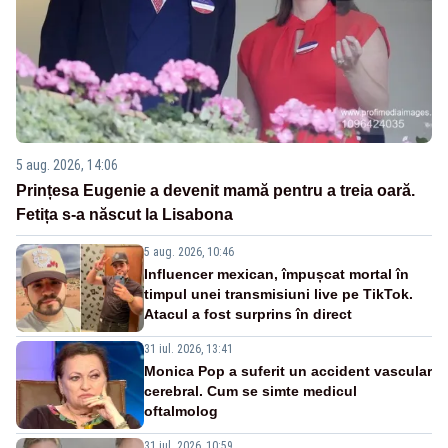
5 aug. 2026, 14:06
Prințesa Eugenie a devenit mamă pentru a treia oară.
Fetița s-a născut la Lisabona
5 aug. 2026, 10:46
Influencer mexican, împușcat mortal în
timpul unei transmisiuni live pe TikTok.
Atacul a fost surprins în direct
31 iul. 2026, 13:41
Monica Pop a suferit un accident vascular
cerebral. Cum se simte medicul
oftalmolog
31 iul. 2026, 10:59