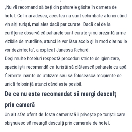
„Nu vă recomand să beți din paharele găsite în camera de
hotel. Cel mai adesea, acestea nu sunt schimbate atunci când
vin alți turiști, mai ales dacă par curate. Dacă cei de la
curățenie observă că paharele sunt curate și nu prezintă urme
vizibile de murdărie, atunci le vor lăsa acolo și în mod clar nu le
vor dezinfecta”, a explicat Janessa Richard.
Deși multe hoteluri respectă proceduri stricte de igienizare,
specialiștii recomandă ca turiștii să clătească paharele cu apă
fierbinte înainte de utilizare sau să folosească recipiente de
unică folosință atunci când este posibil.
De ce nu este recomandat să mergi desculț
prin cameră
Un alt sfat oferit de fosta cameristă îi privește pe turiștii care
obișnuiesc să meargă desculți prin camerele de hotel.