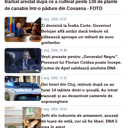
Bărbat arestat după ce a cultivat peste 130 de plante
de canabis într-o pădure din Covasna - FOTO
6 aug. 2026, 10:57
Zi decisivă la Înalta Curte. Guvernul
Bolojan află astăzi dacă trebuie să
plătească aproape un miliard de euro
grefierilor
5 aug. 2026, 18:40
Vești proaste pentru „Generalul Negru”.
Procesul lui Florian Coldea poate începe.
Curtea de Apel validează ancheta DNA
5 aug. 2026, 12:32
Doi tineri din Cluj, reținuți după ce au
furat 14 tablete dintr-o școală. Au intrat
mascați și au dezactivat camerele de
supraveghere
5 aug. 2026, 10:54
Șefii din industria de armament, acuzați
de luare de mită, vor să fie liberi. DNA îi
vrea în arest