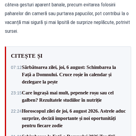
câteva gesturi aparent banale, precum evitarea folosirii
paharelor din cameră sau purtarea papucilor, pot contribui la o
vacanță mai sigură și mai lipsită de surprize neplăcute,
potrivit
sursei.
CITEȘTE ȘI
Sărbătoarea zilei, joi, 6 august: Schimbarea la
07:12
Față a Domnului. Cruce roșie în calendar și
dezlegare la pește
Care îngrașă mai mult, pepenele roșu sau cel
23:15
galben? Rezultatele studiilor în nutriție
Horoscopul zilei de joi, 6 august 2026. Astrele aduc
22:24
surprize, decizii importante și noi oportunități
pentru fiecare zodie