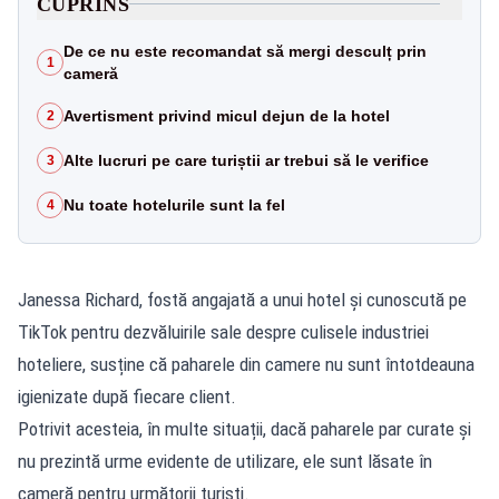
CUPRINS
De ce nu este recomandat să mergi desculț prin
1
cameră
Avertisment privind micul dejun de la hotel
2
Alte lucruri pe care turiștii ar trebui să le verifice
3
Nu toate hotelurile sunt la fel
4
Janessa Richard, fostă angajată a unui hotel și cunoscută pe
TikTok pentru dezvăluirile sale despre culisele industriei
hoteliere, susține că paharele din camere nu sunt întotdeauna
igienizate după fiecare client.
Potrivit acesteia, în multe situații, dacă paharele par curate și
nu prezintă urme evidente de utilizare, ele sunt lăsate în
cameră pentru următorii turiști.