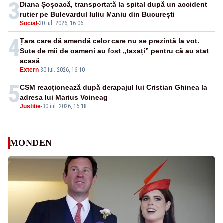
3
Diana Șoșoacă, transportată la spital după un accident
rutier pe Bulevardul Iuliu Maniu din București
Social
-
30 iul. 2026, 16:06
4
Țara care dă amendă celor care nu se prezintă la vot.
Sute de mii de oameni au fost „taxați” pentru că au stat
acasă
Extern
-
30 iul. 2026, 16:10
5
CSM reacționează după derapajul lui Cristian Ghinea la
adresa lui Marius Voineag
Justitie
-
30 iul. 2026, 16:18
MONDEN