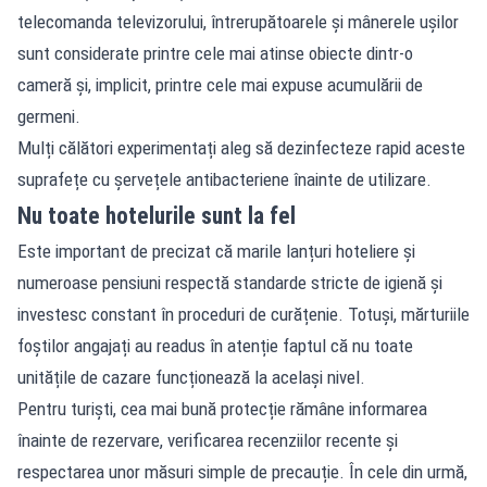
telecomanda televizorului, întrerupătoarele și mânerele ușilor
sunt considerate printre cele mai atinse obiecte dintr-o
cameră și, implicit, printre cele mai expuse acumulării de
germeni.
Mulți călători experimentați aleg să dezinfecteze rapid aceste
suprafețe cu șervețele antibacteriene înainte de utilizare.
Nu toate hotelurile sunt la fel
Este important de precizat că marile lanțuri hoteliere și
numeroase pensiuni respectă standarde stricte de igienă și
investesc constant în proceduri de curățenie. Totuși, mărturiile
foștilor angajați au readus în atenție faptul că nu toate
unitățile de cazare funcționează la același nivel.
Pentru turiști, cea mai bună protecție rămâne informarea
înainte de rezervare, verificarea recenziilor recente și
respectarea unor măsuri simple de precauție. În cele din urmă,