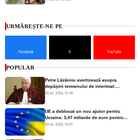
URMĂREȘTE-NE PE
Facebook
X
YouTube
POPULAR
Petre Lăzăroiu avertizează asupra
depășirii termenului de interimat:
„Constituția este foarte clară”
30 iul. 2026, 15:49
UE a deblocat un nou ajutor pentru
Ucraina. 3,47 miliarde de euro pentru
achiziția de drone, rachete și avioane de
30 iul. 2026, 16:01
luptă