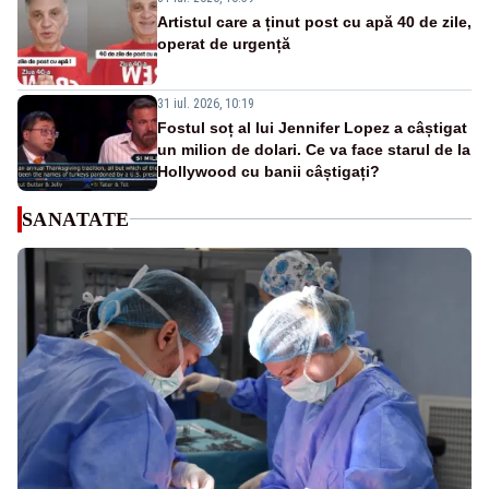
Artistul care a ținut post cu apă 40 de zile,
operat de urgență
31 iul. 2026, 10:19
Fostul soț al lui Jennifer Lopez a câștigat
un milion de dolari. Ce va face starul de la
Hollywood cu banii câștigați?
SANATATE