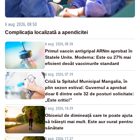
6 aug. 2026, 08:50
Complicația localizată a apendicitei
6 aug. 2026, 08:38
Primul vaccin antigripal ARNm aprobat în
Statele Unite. Moderna: Este cu 27% mai
eficient decât vaccinurile standard
6 aug. 2026, 07:39
Criză la Spitalul Municipal Mangalia, în
plin sezon estival: Guvernul a aprobat
doar 6 dintre cele 32 de posturi solicitate:
„Este critic!”
5 aug. 2026, 16:39
Obiceiul de dimineață care te poate ajuta
să trăiești mai mult. Este aur curat pentru
sănătate
5 aug. 2026, 11:27