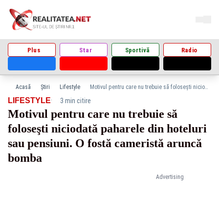
Plus
Star
Sportivă
Radio
Acasă
Știri
Lifestyle
Motivul pentru care nu trebuie să foloseşti niciodată paharele din hoteluri sau pensiuni. O fostă cameristă aruncă bomba
·
LIFESTYLE
3 min citire
Motivul pentru care nu trebuie să
foloseşti niciodată paharele din hoteluri
sau pensiuni. O fostă cameristă aruncă
bomba
Advertising