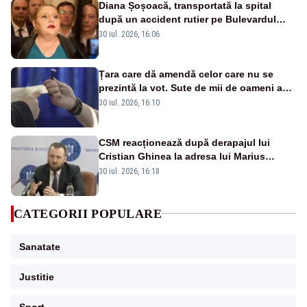
Diana Șoșoacă, transportată la spital
după un accident rutier pe Bulevardul
Iuliu Maniu din București
30 iul. 2026, 16:06
Țara care dă amendă celor care nu se
prezintă la vot. Sute de mii de oameni au
fost „taxați” pentru că au stat acasă
30 iul. 2026, 16:10
CSM reacționează după derapajul lui
Cristian Ghinea la adresa lui Marius
Voineag
30 iul. 2026, 16:18
CATEGORII POPULARE
Sanatate
Justitie
Sport