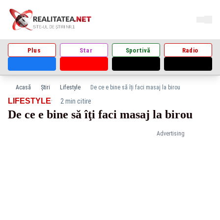
Plus
Star
Sportivă
Radio
Acasă
Știri
Lifestyle
De ce e bine să îţi faci masaj la birou
·
LIFESTYLE
2 min citire
De ce e bine să îţi faci masaj la birou
Advertising