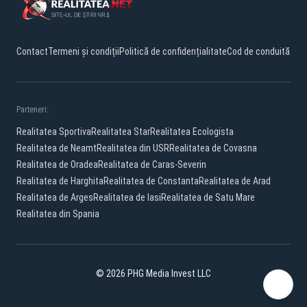
Contact
Termeni și condiții
Politică de confidențialitate
Cod de conduită
Parteneri:
Realitatea Sportiva
Realitatea Star
Realitatea Ecologista
Realitatea de Neamt
Realitatea din USR
Realitatea de Covasna
Realitatea de Oradea
Realitatea de Caras-Severin
Realitatea de Harghita
Realitatea de Constanta
Realitatea de Arad
Realitatea de Arges
Realitatea de Iasi
Realitatea de Satu Mare
Realitatea din Spania
© 2026 PHG Media Invest LLC
Facebook
YouTube
X
TikTok