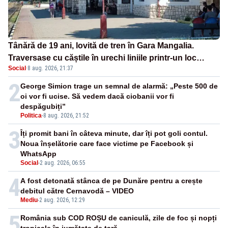
Tânără de 19 ani, lovită de tren în Gara Mangalia.
Traversase cu căștile în urechi liniile printr-un loc
Social
·
8 aug. 2026, 21:37
nepermis
2
George Simion trage un semnal de alarmă: „Peste 500 de
oi vor fi ucise. Să vedem dacă ciobanii vor fi
despăgubiți”
Politica
-
8 aug. 2026, 21:52
3
Îți promit bani în câteva minute, dar îți pot goli contul.
Noua înșelătorie care face victime pe Facebook și
WhatsApp
Social
-
2 aug. 2026, 06:55
4
A fost detonată stânca de pe Dunăre pentru a crește
debitul către Cernavodă – VIDEO
Mediu
-
2 aug. 2026, 12:29
5
România sub COD ROȘU de caniculă, zile de foc și nopți