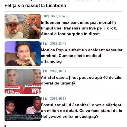
Fetița s-a născut la Lisabona
5 aug. 2026, 10:46
Influencer mexican, împușcat mortal în
timpul unei transmisiuni live pe TikTok.
Atacul a fost surprins în direct
31 iul. 2026, 13:41
Monica Pop a suferit un accident vascular
cerebral. Cum se simte medicul
oftalmolog
31 iul. 2026, 10:59
Artistul care a ținut post cu apă 40 de zile,
operat de urgență
31 iul. 2026, 10:19
Fostul soț al lui Jennifer Lopez a câștigat
un milion de dolari. Ce va face starul de la
Hollywood cu banii câștigați?