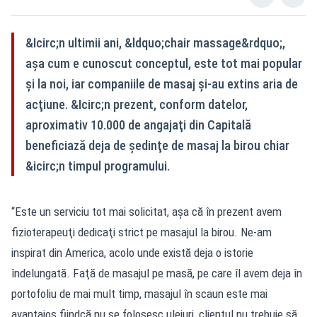
&Icirc;n ultimii ani, &ldquo;chair massage&rdquo;,
aşa cum e cunoscut conceptul, este tot mai popular
şi la noi, iar companiile de masaj şi-au extins aria de
acţiune. &Icirc;n prezent, conform datelor,
aproximativ 10.000 de angajaţi din Capitală
beneficiază deja de şedinţe de masaj la birou chiar
&icirc;n timpul programului.
“Este un serviciu tot mai solicitat, aşa că în prezent avem
fizioterapeuţi dedicaţi strict pe masajul la birou. Ne-am
inspirat din America, acolo unde există deja o istorie
îndelungată. Faţă de masajul pe masă, pe care îl avem deja în
portofoliu de mai mult timp, masajul în scaun este mai
avantajos fiindcă nu se folosesc uleiuri, clientul nu trebuie să