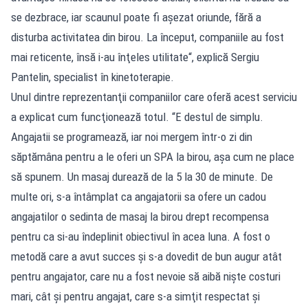
se dezbrace, iar scaunul poate fi aşezat oriunde, fără a
disturba activitatea din birou. La început, companiile au fost
mai reticente, însă i-au înţeles utilitate“, explică Sergiu
Pantelin, specialist în kinetoterapie.
Unul dintre reprezentanţii companiilor care oferă acest serviciu
a explicat cum funcţionează totul. “E destul de simplu.
Angajatii se programează, iar noi mergem într-o zi din
săptămâna pentru a le oferi un SPA la birou, aşa cum ne place
să spunem. Un masaj durează de la 5 la 30 de minute. De
multe ori, s-a întâmplat ca angajatorii sa ofere un cadou
angajatilor o sedinta de masaj la birou drept recompensa
pentru ca si-au îndeplinit obiectivul în acea luna. A fost o
metodă care a avut succes şi s-a dovedit de bun augur atât
pentru angajator, care nu a fost nevoie să aibă nişte costuri
mari, cât şi pentru angajat, care s-a simţit respectat şi