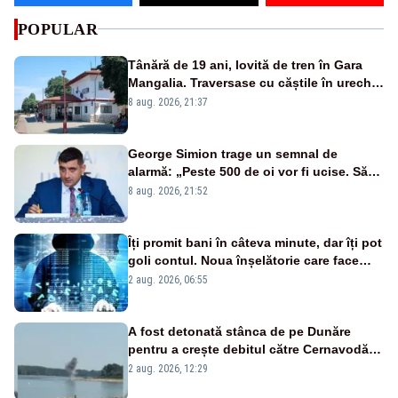
POPULAR
Tânără de 19 ani, lovită de tren în Gara
Mangalia. Traversase cu căștile în urechi
liniile printr-un loc nepermis
8 aug. 2026, 21:37
George Simion trage un semnal de
alarmă: „Peste 500 de oi vor fi ucise. Să
vedem dacă ciobanii vor fi despăgubiți”
8 aug. 2026, 21:52
Îți promit bani în câteva minute, dar îți pot
goli contul. Noua înșelătorie care face
victime pe Facebook și WhatsApp
2 aug. 2026, 06:55
A fost detonată stânca de pe Dunăre
pentru a crește debitul către Cernavodă –
VIDEO
2 aug. 2026, 12:29