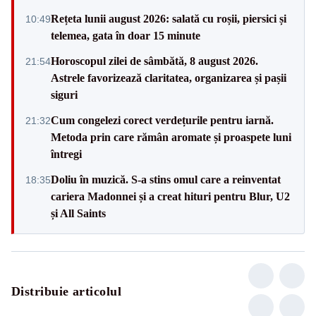
Rețeta lunii august 2026: salată cu roșii, piersici și
10:49
telemea, gata în doar 15 minute
Horoscopul zilei de sâmbătă, 8 august 2026.
21:54
Astrele favorizează claritatea, organizarea și pașii
siguri
Cum congelezi corect verdețurile pentru iarnă.
21:32
Metoda prin care rămân aromate și proaspete luni
întregi
Doliu în muzică. S-a stins omul care a reinventat
18:35
cariera Madonnei și a creat hituri pentru Blur, U2
și All Saints
Distribuie articolul