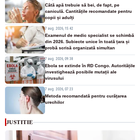
Câtă apă trebuie să bei, de fapt, pe
caniculă. Cantitățile recomandate pentru
copii și adulți
7 aug. 2026, 15:42
Examenul de medic specialist se schimbă
din 2026. Subiecte unice în toată țara și
probă scrisă organizată simultan
7 aug. 2026, 09:38
Ebola se extinde în RD Congo. Autoritățile
investighează posibile mutații ale
virusului
7 aug. 2026, 07:23
Metoda recomandată pentru curățarea
urechilor
JUSTITIE