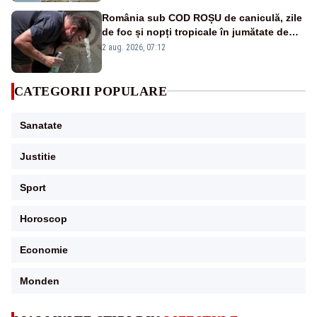
România sub COD ROȘU de caniculă, zile
de foc și nopți tropicale în jumătate de
țară
2 aug. 2026, 07:12
CATEGORII POPULARE
Sanatate
Justitie
Sport
Horoscop
Economie
Monden